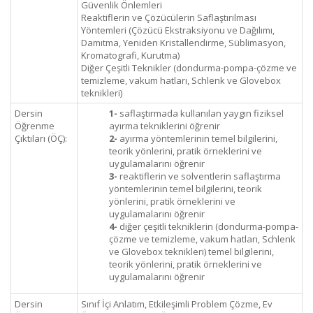
Güvenlik Önlemleri
Reaktiflerin ve Çözücülerin Saflaştırılması
Yöntemleri (Çözücü Ekstraksiyonu ve Dağılımı,
Damıtma, Yeniden Kristallendirme, Süblimasyon,
Kromatografi, Kurutma)
Diğer Çeşitli Teknikler (dondurma-pompa-çözme ve
temizleme, vakum hatları, Schlenk ve Glovebox
teknikleri)
Dersin
1-
saflaştırmada kullanılan yaygın fiziksel
Öğrenme
ayırma tekniklerini öğrenir
Çıktıları (ÖÇ):
2-
ayırma yöntemlerinin temel bilgilerini,
teorik yönlerini, pratik örneklerini ve
uygulamalarını öğrenir
3-
reaktiflerin ve solventlerin saflaştırma
yöntemlerinin temel bilgilerini, teorik
yönlerini, pratik örneklerini ve
uygulamalarını öğrenir
4-
diğer çeşitli tekniklerin (dondurma-pompa-
çözme ve temizleme, vakum hatları, Schlenk
ve Glovebox teknikleri) temel bilgilerini,
teorik yönlerini, pratik örneklerini ve
uygulamalarını öğrenir
Dersin
Sınıf İçi Anlatım, Etkileşimli Problem Çözme, Ev