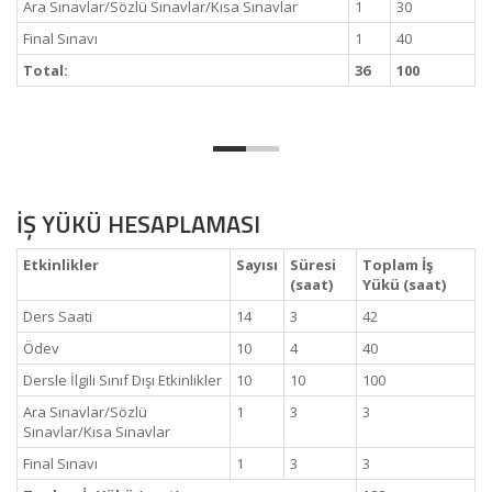
Ara Sınavlar/Sözlü Sınavlar/Kısa Sınavlar
1
30
Final Sınavı
1
40
Total:
36
100
İŞ YÜKÜ HESAPLAMASI
Etkinlikler
Sayısı
Süresi
Toplam İş
(saat)
Yükü (saat)
Ders Saati
14
3
42
Ödev
10
4
40
Dersle İlgili Sınıf Dışı Etkinlikler
10
10
100
Ara Sınavlar/Sözlü
1
3
3
Sınavlar/Kısa Sınavlar
Final Sınavı
1
3
3