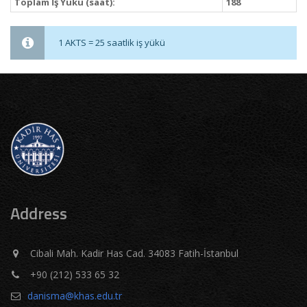
Toplam İş Yükü (saat):
188
1 AKTS = 25 saatlik iş yükü
Address
Cibali Mah. Kadir Has Cad. 34083 Fatih-İstanbul
+90 (212) 533 65 32
danisma@khas.edu.tr