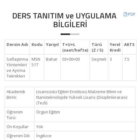
DERS TANITIM ve UYGULAMA
PDF
BİLGİLERİ
Dersin Adı
Kodu
Yarıyıl
T+U+L
Türü
Yerel
AKTS
(saat/hafta)
(Z / S)
Kredi
Saflaştırma
MSN
Bahar
03+00+00
Seçmeli
3
7.5
Yöntemleri
517
ve Ayırma
Teknikleri
Akademik
Lisansüstü Eğitim Enstitüsü Malzeme Bilimi ve
Birim:
Nanoteknolojide Yüksek Lisans (Disiplinlerarası)
(Tezli)
Öğrenim
Örgün Eğitim
Türü:
Ön Koşullar
Yok
Öğrenim Dili:
İngilizce