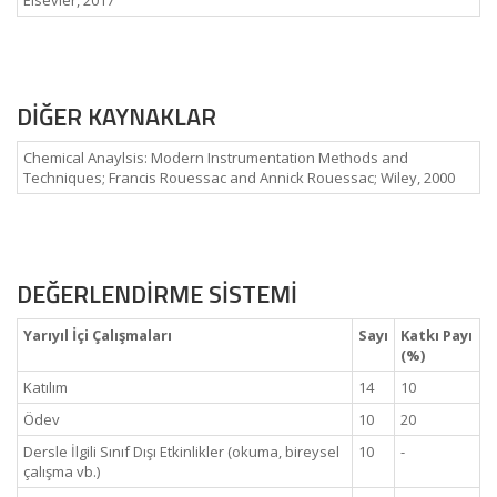
Elsevier, 2017
DİĞER KAYNAKLAR
Chemical Anaylsis: Modern Instrumentation Methods and
Techniques; Francis Rouessac and Annick Rouessac; Wiley, 2000
DEĞERLENDİRME SİSTEMİ
Yarıyıl İçi Çalışmaları
Sayı
Katkı Payı
(%)
Katılım
14
10
Ödev
10
20
Dersle İlgili Sınıf Dışı Etkinlikler (okuma, bireysel
10
-
çalışma vb.)