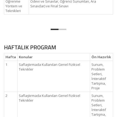
Öğrenme
Ödevi ve Sınavlar, Öğrenci Sunumları, Ara
Yöntem ve
Sınav(lar) ve Final Sınavı
Teknikleri
HAFTALIK PROGRAM
Hafta
Konular
Ön Hazırlık
1
Saflaştırmada Kullanılan Genel Fiziksel
Sunum,
Teknikler
Problem
Setleri,
İnteraktif
Tartışma,
Proje
2
Saflaştırmada Kullanılan Genel Fiziksel
Sunum,
Teknikler
Problem
Setleri,
İnteraktif
Tartışma,