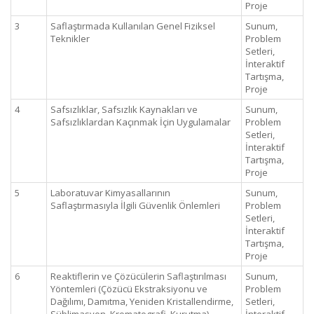
Proje
3
Saflaştırmada Kullanılan Genel Fiziksel
Sunum,
Teknikler
Problem
Setleri,
İnteraktif
Tartışma,
Proje
4
Safsızlıklar, Safsızlık Kaynakları ve
Sunum,
Safsızlıklardan Kaçınmak İçin Uygulamalar
Problem
Setleri,
İnteraktif
Tartışma,
Proje
5
Laboratuvar Kimyasallarının
Sunum,
Saflaştırmasıyla İlgili Güvenlik Önlemleri
Problem
Setleri,
İnteraktif
Tartışma,
Proje
6
Reaktiflerin ve Çözücülerin Saflaştırılması
Sunum,
Yöntemleri (Çözücü Ekstraksiyonu ve
Problem
Dağılımı, Damıtma, Yeniden Kristallendirme,
Setleri,