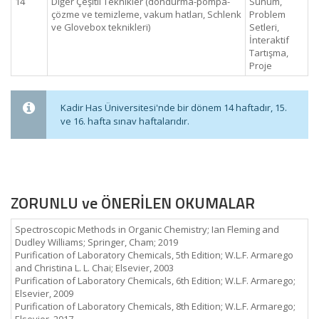
14
Diğer Çeşitli Teknikler (dondurma-pompa-
Sunum,
çözme ve temizleme, vakum hatları, Schlenk
Problem
ve Glovebox teknikleri)
Setleri,
İnteraktif
Tartışma,
Proje
Kadir Has Üniversitesi'nde bir dönem 14 haftadır, 15.
ve 16. hafta sınav haftalarıdır.
ZORUNLU ve ÖNERİLEN OKUMALAR
Spectroscopic Methods in Organic Chemistry; Ian Fleming and
Dudley Williams; Springer, Cham; 2019
Purification of Laboratory Chemicals, 5th Edition; W.L.F. Armarego
and Christina L. L. Chai; Elsevier, 2003
Purification of Laboratory Chemicals, 6th Edition; W.L.F. Armarego;
Elsevier, 2009
Purification of Laboratory Chemicals, 8th Edition; W.L.F. Armarego;