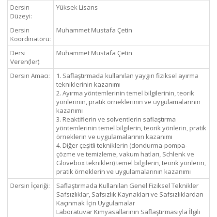
Dersin
Yüksek Lisans
Düzeyi:
Dersin
Muhammet Mustafa Çetin
Koordinatörü:
Dersi
Muhammet Mustafa Çetin
Veren(ler):
Dersin Amacı:
1. Saflaştırmada kullanılan yaygın fiziksel ayırma
tekniklerinin kazanımı
2. Ayırma yöntemlerinin temel bilgilerinin, teorik
yönlerinin, pratik örneklerinin ve uygulamalarının
kazanımı
3. Reaktiflerin ve solventlerin saflaştırma
yöntemlerinin temel bilgilerin, teorik yönlerin, pratik
örneklerin ve uygulamalarının kazanımı
4. Diğer çeşitli tekniklerin (dondurma-pompa-
çözme ve temizleme, vakum hatları, Schlenk ve
Glovebox teknikleri) temel bilgilerin, teorik yönlerin,
pratik örneklerin ve uygulamalarının kazanımı
Dersin İçeriği:
Saflaştırmada Kullanılan Genel Fiziksel Teknikler
Safsızlıklar, Safsızlık Kaynakları ve Safsızlıklardan
Kaçınmak İçin Uygulamalar
Laboratuvar Kimyasallarının Saflaştırmasıyla İlgili