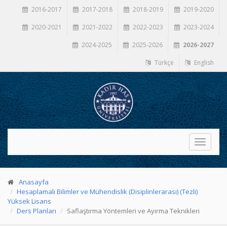
2016-2017
2017-2018
2018-2019
2019-2020
2020-2021
2021-2022
2022-2023
2023-2024
2024-2025
2025-2026
2026-2027
Türkçe
English
Toggle
navigati
Anasayfa
Hesaplamalı Bilimler ve Mühendislik (Disiplinlerarası) (Tezli)
Yüksek Lisans
Ders Planları
Saflaştırma Yöntemleri ve Ayırma Teknikleri