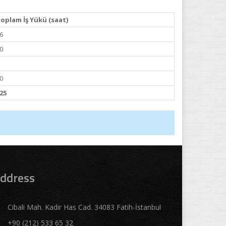
oplam İş Yükü (saat)
6
0
0
25
ddress
Cibali Mah. Kadir Has Cad. 34083 Fatih-İstanbul
+90 (212) 533 65 32