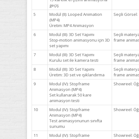
geçiş
5
Modül (II): Looped Animation
Seçili Görsel:
(MP4)
Üretim: MP4 Animasyon
6
Modül (III): 3D Set Yapımı
Seçili matery
Stop-motion animasyonu için 3D
frame animasy
set yapımı
7
Modül (III): 3D Set Yapımı
Seçili matery
Kurulu set ile kamera testi
frame animasy
8
Modül (III): 3D Set Yapımı
Seçili matery
Üretim: 3D set ve ışıklandırma
frame animasy
9
Modul (IV): Stopframe
Showreel: Öğr
Animasyon (MP4)
Set kullanarak 50 kare
animasyon testi
10
Modul (IV): Stopframe
Showreel: Öğr
Animasyon (MP4)
Test animasyonunun sınıfta
sunumu
11
Modul (IV): Stopframe
Showreel: Öğr