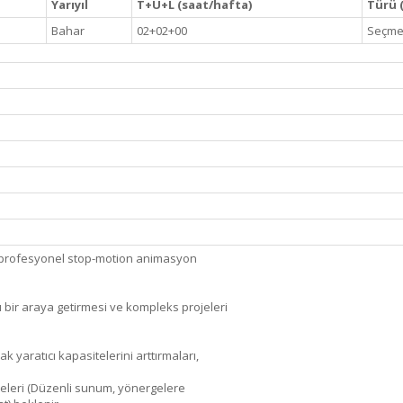
Yarıyıl
T+U+L (saat/hafta)
Türü (
Bahar
02+02+00
Seçme
ak profesyonel stop-motion animasyon
rı bir araya getirmesi ve kompleks projeleri
k yaratıcı kapasitelerini arttırmaları,
meleri (Düzenli sunum, yönergelere