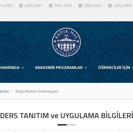
19-2020
2020-2021
2021-2022
2022-2023
2023-2024
 HAKKINDA
AKADEMİK PROGRAMLAR
ÖĞRENCİLER İÇİN
anları
Stop-Motion Animasyon
DERS TANITIM ve UYGULAMA BİLGİLER