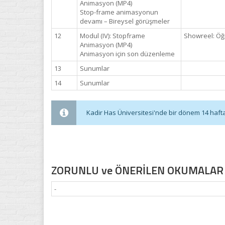
Animasyon (MP4)
Stop-frame animasyonun
devamı – Bireysel görüşmeler
12
Modul (IV): Stopframe
Showreel: Öğr
Animasyon (MP4)
Animasyon için son düzenleme
13
Sunumlar
14
Sunumlar
Kadir Has Üniversitesi'nde bir dönem 14 haftadı
ZORUNLU ve ÖNERİLEN OKUMALAR
-