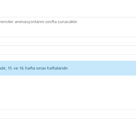
enciler animasyonlarını sınıfta sunacaktır.
r, 15. ve 16. hafta sınav haftalarıdır.