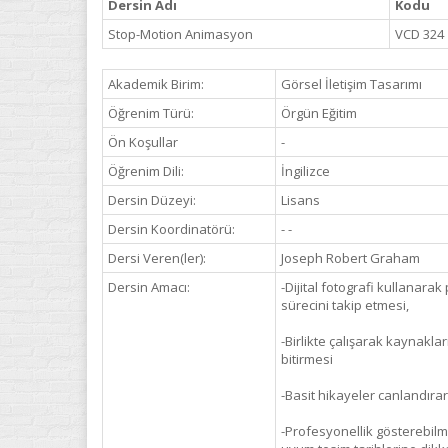
Dersin Adı
Kodu
Stop-Motion Animasyon
VCD 324
Akademik Birim:
Görsel İletişim Tasarımı
Öğrenim Türü:
Örgün Eğitim
Ön Koşullar
-
Öğrenim Dili:
İngilizce
Dersin Düzeyi:
Lisans
Dersin Koordinatörü:
- -
Dersi Veren(ler):
Joseph Robert Graham
Dersin Amacı:
-Dijital fotografi kullanar
sürecini takip etmesi,
-Birlikte çalışarak kaynakla
bitirmesi
-Basit hikayeler canlandırara
-Profesyonellik gösterebil