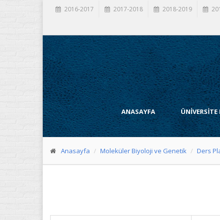
2016-2017
2017-2018
2018-2019
20
ANASAYFA
ÜNİVERSİTE
Anasayfa
Moleküler Biyoloji ve Genetik
Ders Pl