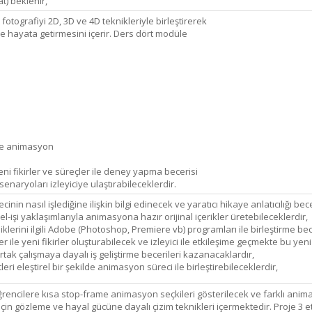
t) beklenir,
l fotografiyi 2D, 3D ve 4D teknikleriyle birleştirerek
 ve hayata getirmesini içerir. Ders dört modüle
me animasyon
eni fikirler ve süreçler ile deney yapma becerisi
naryoları izleyiciye ulaştırabileceklerdir.
inin nasıl işlediğine ilişkin bilgi edinecek ve yaratıcı hikaye anlatıcılığı bec
e el-işi yaklaşımlarıyla animasyona hazır orijinal içerikler üretebileceklerdir,
iklerini ilgili Adobe (Photoshop, Premiere vb) programları ile birleştirme be
ile yeni fikirler oluşturabilecek ve izleyici ile etkileşime geçmekte bu yeni
tak çalışmaya dayalı iş geliştirme becerileri kazanacaklardır,
leri eleştirel bir şekilde animasyon süreci ile birleştirebileceklerdir,
encilere kısa stop-frame animasyon seçkileri gösterilecek ve farklı animas
için gözleme ve hayal gücüne dayalı çizim teknikleri içermektedir. Proje 3 et