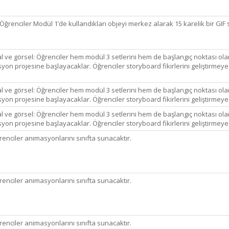
 Öğrenciler Modül 1’de kullandıkları objeyi merkez alarak 15 karelik bir GIF s
al ve görsel: Öğrenciler hem modül 3 setlerini hem de başlangıç noktası ola
on projesine başlayacaklar. Öğrenciler storyboard fikirlerini geliştirmey
al ve görsel: Öğrenciler hem modül 3 setlerini hem de başlangıç noktası ola
on projesine başlayacaklar. Öğrenciler storyboard fikirlerini geliştirmey
al ve görsel: Öğrenciler hem modül 3 setlerini hem de başlangıç noktası ola
on projesine başlayacaklar. Öğrenciler storyboard fikirlerini geliştirmey
enciler animasyonlarını sınıfta sunacaktır.
enciler animasyonlarını sınıfta sunacaktır.
enciler animasyonlarını sınıfta sunacaktır.