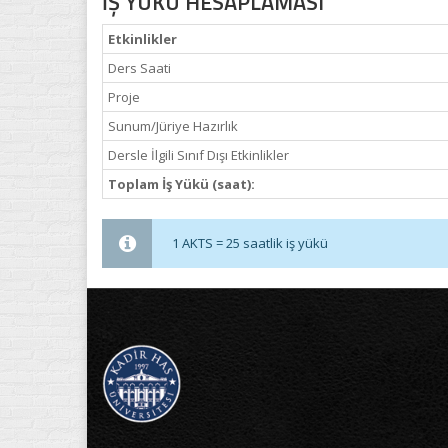
İŞ YÜKÜ HESAPLAMASI
Etkinlikler
Ders Saati
Proje
Sunum/Jüriye Hazırlık
Dersle İlgili Sınıf Dışı Etkinlikler
Toplam İş Yükü (saat):
1 AKTS = 25 saatlik iş yükü