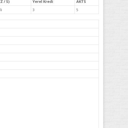
Z / S)
Yerel Kredi
AKTS
li
3
5