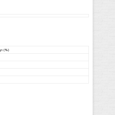
yı (%)