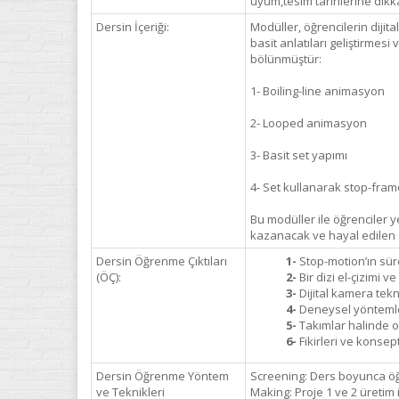
uyum,tesim tarihlerine dikka
Dersin İçeriği:
Modüller, öğrencilerin dijita
basit anlatıları geliştirmesi
bölünmüştür:
1- Boiling-line animasyon
2- Looped animasyon
3- Basit set yapımı
4- Set kullanarak stop-fra
Bu modüller ile öğrenciler y
kazanacak ve hayal edilen se
Dersin Öğrenme Çıktıları
1-
Stop-motion’ın sürec
(ÖÇ):
2-
Bir dizi el-çizimi v
3-
Dijital kamera tekn
4-
Deneysel yöntemler 
5-
Takımlar halinde or
6-
Fikirleri ve konsept
Dersin Öğrenme Yöntem
Screening: Ders boyunca öğr
ve Teknikleri
Making: Proje 1 ve 2 üretim 