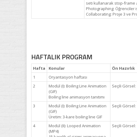
seti kullanarak stop-frame 
Photographing: Öğrenciler i
Collaborating: Proje 3 ve Pr
HAFTALIK PROGRAM
Hafta
Konular
Ön Hazırlık
1
Oryantasyon haftası
2
Modül (I): Boiling Line Animation
Seçili Görsel:
(GIF)
Boiling line animasyon tanıtımı
3
Modül (I): Boiling Line Animation
Seçili Görsel:
(GIF)
Üretim: 3-kare boiling line GIF
4
Modül (II): Looped Animation
Seçili Görsel:
(MP4)
15 karelik el çizimi animasyona