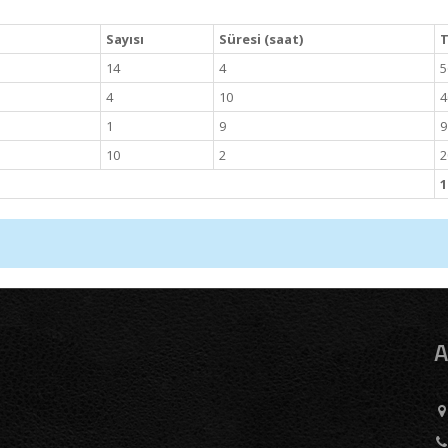
Sayısı
Süresi (saat)
T
14
4
5
4
10
4
1
9
9
10
2
2
1
A