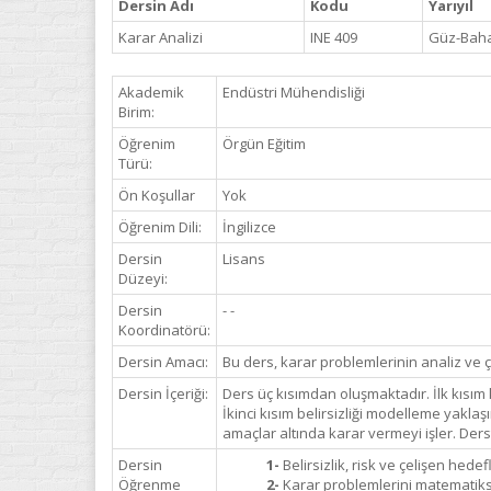
Dersin Adı
Kodu
Yarıyıl
Karar Analizi
INE 409
Güz-Bah
Akademik
Endüstri Mühendisliği
Birim:
Öğrenim
Örgün Eğitim
Türü:
Ön Koşullar
Yok
Öğrenim Dili:
İngilizce
Dersin
Lisans
Düzeyi:
Dersin
- -
Koordinatörü:
Dersin Amacı:
Bu ders, karar problemlerinin analiz ve
Dersin İçeriği:
Ders üç kısımdan oluşmaktadır. İlk kısım 
İkinci kısım belirsizliği modelleme yaklaş
amaçlar altında karar vermeyi işler. Ders
Dersin
1-
Belirsizlik, risk ve çelişen he
Öğrenme
2-
Karar problemlerini matematikse