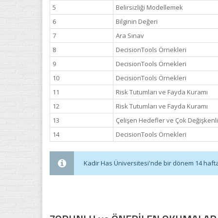
5
Belirsizliği Modellemek
6
Bilginin Değeri
7
Ara Sınav
8
DecisionTools Örnekleri
9
DecisionTools Örnekleri
10
DecisionTools Örnekleri
11
Risk Tutumları ve Fayda Kuramı
12
Risk Tutumları ve Fayda Kuramı
13
Çelişen Hedefler ve Çok Değişkenl
14
DecisionTools Örnekleri
Kadir Has Üniversitesi'nde bir dönem 14 haftadı