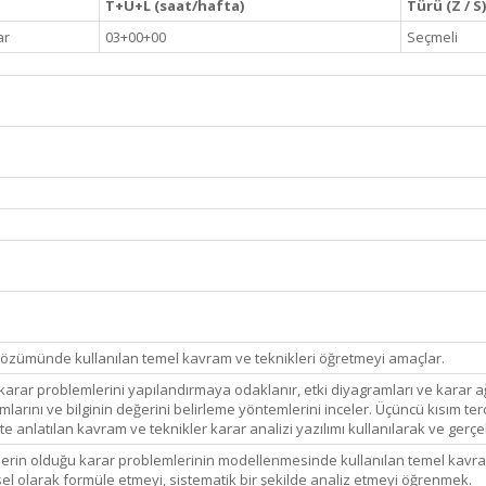
T+U+L (saat/hafta)
Türü (Z / S)
ar
03+00+00
Seçmeli
 çözümünde kullanılan temel kavram ve teknikleri öğretmeyi amaçlar.
karar problemlerini yapılandırmaya odaklanır, etki diyagramları ve karar ağaç
ımlarını ve bilginin değerini belirleme yöntemlerini inceler. Üçüncü kısım ter
te anlatılan kavram ve teknikler karar analizi yazılımı kullanılarak ve gerç
deflerin olduğu karar problemlerinin modellenmesinde kullanılan temel kav
l olarak formüle etmeyi, sistematik bir şekilde analiz etmeyi öğrenmek.