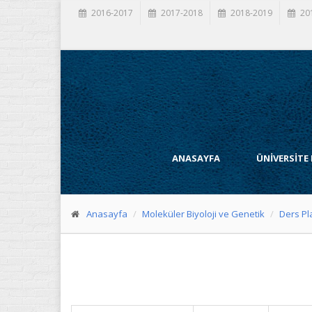
2016-2017
2017-2018
2018-2019
20
ANASAYFA
ÜNİVERSİTE
Anasayfa
Moleküler Biyoloji ve Genetik
Ders Pl