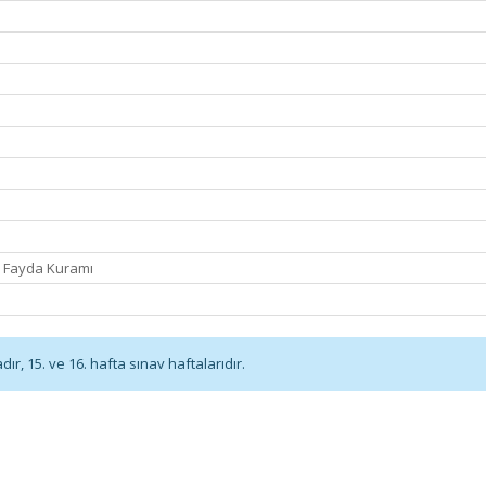
i Fayda Kuramı
r, 15. ve 16. hafta sınav haftalarıdır.