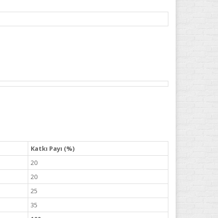
Katkı Payı (%)
20
20
25
35