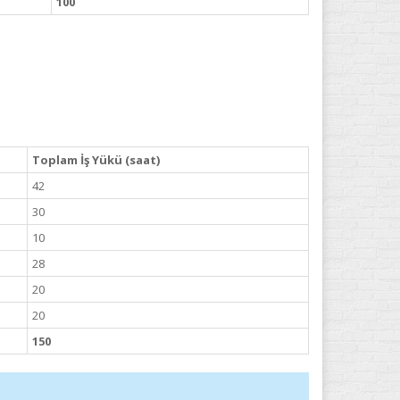
100
Toplam İş Yükü (saat)
42
30
10
28
20
20
150