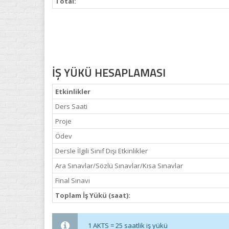
Total:
İŞ YÜKÜ HESAPLAMASI
Etkinlikler
Ders Saati
Proje
Ödev
Dersle İlgili Sınıf Dışı Etkinlikler
Ara Sınavlar/Sözlü Sınavlar/Kısa Sınavlar
Final Sınavı
Toplam İş Yükü (saat):
1 AKTS = 25 saatlik iş yükü