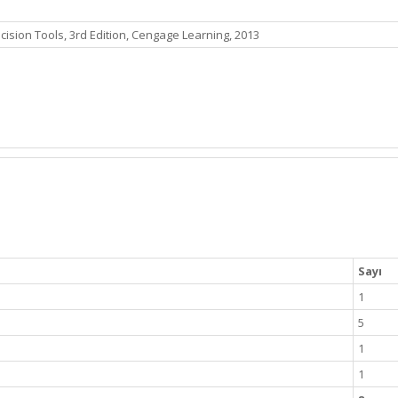
cision Tools, 3rd Edition, Cengage Learning, 2013
Sayı
1
5
1
1