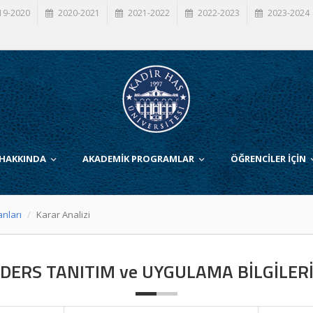
19-2020
2020-2021
2021-2022
2022-2023
2023-2024
 HAKKINDA
AKADEMİK PROGRAMLAR
ÖĞRENCİLER İÇİN
anları
Karar Analizi
DERS TANITIM ve UYGULAMA BİLGİLER