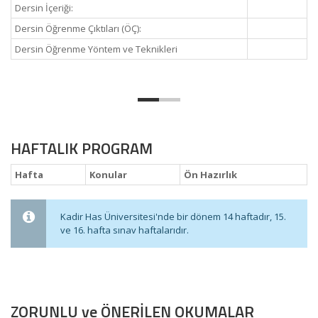
Dersin İçeriği:
Dersin Öğrenme Çıktıları (ÖÇ):
Dersin Öğrenme Yöntem ve Teknikleri
HAFTALIK PROGRAM
Hafta
Konular
Ön Hazırlık
Kadir Has Üniversitesi'nde bir dönem 14 haftadır, 15.
ve 16. hafta sınav haftalarıdır.
ZORUNLU ve ÖNERİLEN OKUMALAR