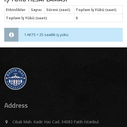
Etkinlikler
Sayısı
Süresi (saat)
Toplam İş Yükü (saat)
Toplam İş Yükü (saat):
0
1 AKTS = 25 saatlik iş yükü
Address
Cibali Mah. Kadir Has Cad. 34083 Fatih-İstanbul