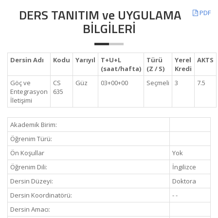
DERS TANITIM ve UYGULAMA
PDF
BİLGİLERİ
Dersin Adı
Kodu
Yarıyıl
T+U+L
Türü
Yerel
AKTS
(saat/hafta)
(Z / S)
Kredi
Göç ve
CS
Güz
03+00+00
Seçmeli
3
7.5
Entegrasyon
635
İletişimi
Akademik Birim:
Öğrenim Türü:
Ön Koşullar
Yok
Öğrenim Dili:
İngilizce
Dersin Düzeyi:
Doktora
Dersin Koordinatörü:
- -
Dersin Amacı: