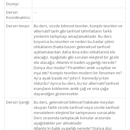
Düzeyi:
Dersin
- -
Koordinatörü:
Dersin Amacı:
Bu ders, sözde bilimsel teoriler, komplo teorileri ve
alternatif tarih gibi tarihsel tahrifatların farklı
yönlerini tartışmayı amaçlamaktadır. Bu ders
boyunca bu teorileri ve neden bu kadar çekici
olduklarını (hatta bazen geleneksel tarihsel
açıklamalardan daha ikna edici olduklarını) ele
alacağız. Aşağıdaki gibi soruları eleştirel bir gözle
ele alacağız: Atlantis'in kadim uygarlığı nerede?
Dünya düz müdür? Piramitleri antik uzaylılar mı
inşa etti? Komplo teorileri modern bir fenomen mi?
Ay'a ayak bastık mı? John F. Kennedy'yi kim
öldürdü? Ayrıca bu ders, bu tür alternatif tarihsel
inançların köklerinin antik çağ ve orta çağa
dayandığını gösterecektir.
Dersin İçeriği:
Bu ders, geleneksel bilimsel hakikate meydan
okuyan farklı sözde-tarihsel veya sözde-tarihsel
meselelerin eleştirel bir tartışmasını sunacaktır.
Ders sırasında tartışılacak konular arasında
aşağıdakiler yer almaktadır:
Atlantis'in batık uygarlığı nerede? Dünya düz