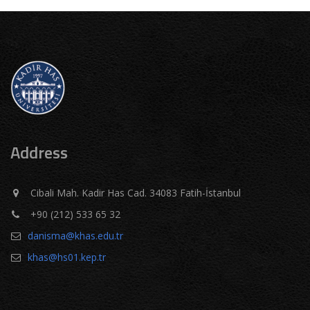
Address
Cibali Mah. Kadir Has Cad. 34083 Fatih-İstanbul
+90 (212) 533 65 32
danisma@khas.edu.tr
khas@hs01.kep.tr