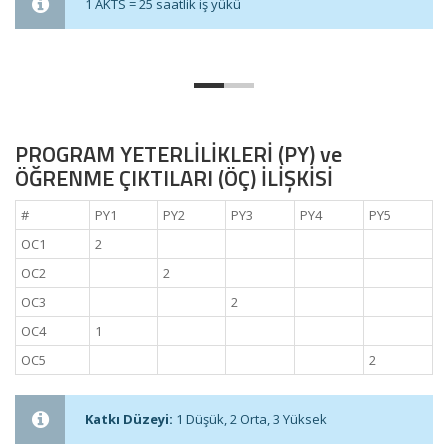
1 AKTS = 25 saatlik iş yükü
PROGRAM YETERLİLİKLERİ (PY) ve
ÖĞRENME ÇIKTILARI (ÖÇ) İLİŞKİSİ
#
PY1
PY2
PY3
PY4
PY5
OC1
2
OC2
2
OC3
2
OC4
1
OC5
2
Katkı Düzeyi:
1 Düşük, 2 Orta, 3 Yüksek