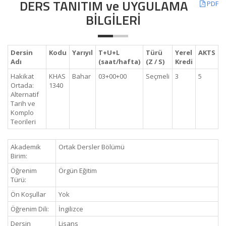
DERS TANITIM ve UYGULAMA
PDF
BİLGİLERİ
Dersin
Kodu
Yarıyıl
T+U+L
Türü
Yerel
AKTS
Adı
(saat/hafta)
(Z / S)
Kredi
Hakikat
KHAS
Bahar
03+00+00
Seçmeli
3
5
Ortada:
1340
Alternatif
Tarih ve
Komplo
Teorileri
Akademik
Ortak Dersler Bölümü
Birim:
Öğrenim
Örgün Eğitim
Türü:
Ön Koşullar
Yok
Öğrenim Dili:
İngilizce
Dersin
Lisans