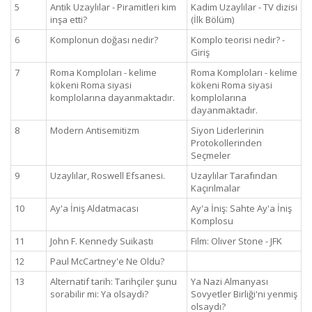
5
Antik Uzaylılar - Piramitleri kim
Kadim Uzaylılar - TV dizisi
inşa etti?
(İlk Bölüm)
6
Komplonun doğası nedir?
Komplo teorisi nedir? -
Giriş
7
Roma Komploları - kelime
Roma Komploları - kelime
kökeni Roma siyasi
kökeni Roma siyasi
komplolarına dayanmaktadır.
komplolarına
dayanmaktadır.
8
Modern Antisemitizm
Siyon Liderlerinin
Protokollerinden
Seçmeler
9
Uzaylılar, Roswell Efsanesi.
Uzaylılar Tarafından
Kaçırılmalar
10
Ay'a İniş Aldatmacası
Ay'a İniş: Sahte Ay'a İniş
Komplosu
11
John F. Kennedy Suikastı
Film: Oliver Stone - JFK
12
Paul McCartney'e Ne Oldu?
13
Alternatif tarih: Tarihçiler şunu
Ya Nazi Almanyası
sorabilir mi: Ya olsaydı?
Sovyetler Birliği'ni yenmiş
olsaydı?