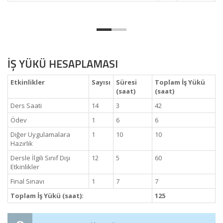
İŞ YÜKÜ HESAPLAMASI
Etkinlikler
Sayısı
Süresi
Toplam İş Yükü
(saat)
(saat)
Ders Saati
14
3
42
Ödev
1
6
6
Diğer Uygulamalara
1
10
10
Hazırlık
Dersle İlgili Sınıf Dışı
12
5
60
Etkinlikler
Final Sınavı
1
7
7
Toplam İş Yükü (saat):
125