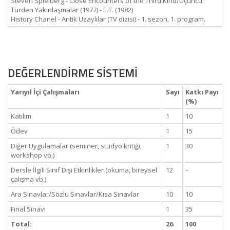
Steven Spielberg - Close Encounters of the Third Kind/Üçüncü
Türden Yakınlaşmalar (1977) - E.T. (1982)
History Chanel - Antik Uzaylılar (TV dizisi) - 1. sezon, 1. program.
DEĞERLENDİRME SİSTEMİ
Yarıyıl İçi Çalışmaları
Sayı
Katkı Payı
(%)
Katılım
1
10
Ödev
1
15
Diğer Uygulamalar (seminer, stüdyo kritiği,
1
30
workshop vb.)
Dersle İlgili Sınıf Dışı Etkinlikler (okuma, bireysel
12
-
çalışma vb.)
Ara Sınavlar/Sözlü Sınavlar/Kısa Sınavlar
10
10
Final Sınavı
1
35
Total:
26
100