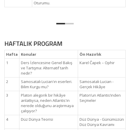
Oturumu.
HAFTALIK PROGRAM
Hafta
Konular
Ön Hazırlık
1
Ders İzlencesine Genel Bakış
Karel Čapek – Ophir
ve Tartışma: Alternatif tarih
nedir?
2
Samosatalı Lucian'ın eserleri.
Samosatalı Lucian -
Bilim Kurgu mu?
Gerçek Hikâye
3
Platon alegorik bir hikâye
Platon’un Atlantis’inden
anlattıysa, neden Atlantis'in
Seçmeler
nerede olduğunu araştırmaya
çalışıyor?
4
Düz Dünya Teorisi
Düz Dünya - Günümüzün
Düz Dünya Kavramı