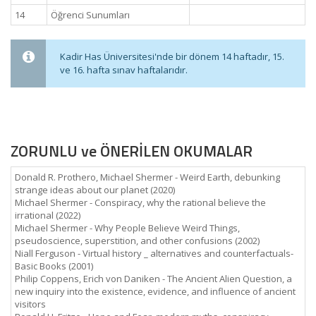
14
Öğrenci Sunumları
Kadir Has Üniversitesi'nde bir dönem 14 haftadır, 15.
ve 16. hafta sınav haftalarıdır.
ZORUNLU ve ÖNERİLEN OKUMALAR
Donald R. Prothero, Michael Shermer - Weird Earth, debunking
strange ideas about our planet (2020)
Michael Shermer - Conspiracy, why the rational believe the
irrational (2022)
Michael Shermer - Why People Believe Weird Things,
pseudoscience, superstition, and other confusions (2002)
Niall Ferguson - Virtual history _ alternatives and counterfactuals-
Basic Books (2001)
Philip Coppens, Erich von Daniken - The Ancient Alien Question, a
new inquiry into the existence, evidence, and influence of ancient
visitors