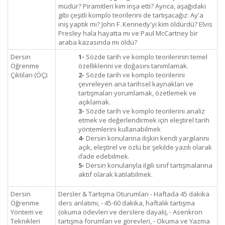
müdür? Piramitleri kim inşa etti? Ayrıca, aşağıdaki
gibi çeşitli komplo teorilerini de tartışacağız: Ay'a
iniş yaptık mı? John F. Kennedy'yi kim öldürdü? Elvis
Presley hala hayatta mı ve Paul McCartney bir
araba kazasında mı öldü?
Dersin
1-
Sözde tarih ve komplo teorilerinin temel
Öğrenme
özelliklerini ve doğasını tanımlamak.
Çıktıları (ÖÇ):
2-
Sözde tarih ve komplo teorilerini
çevreleyen ana tarihsel kaynakları ve
tartışmaları yorumlamak, özetlemek ve
açıklamak.
3-
Sözde tarih ve komplo teorilerini analiz
etmek ve değerlendirmek için eleştirel tarih
yöntemlerini kullanabilmek
4-
Dersin konularına ilişkin kendi yargılarını
açık, eleştirel ve özlü bir şekilde yazılı olarak
ifade edebilmek.
5-
Dersin konularıyla ilgili sınıf tartışmalarına
aktif olarak katılabilmek.
Dersin
Dersler & Tartışma Oturumları - Haftada 45 dakika
Öğrenme
ders anlatımı, - 45-60 dakika, haftalık tartışma
Yöntem ve
(okuma ödevleri ve derslere dayalı), - Asenkron
Teknikleri
tartışma forumları ve görevleri, - Okuma ve Yazma