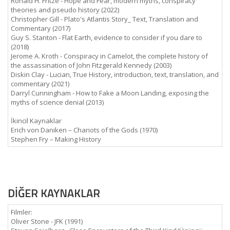
Ronald H. Fritze - Hope and Fear, modern myths, conspiracy
theories and pseudo history (2022)
Christopher Gill - Plato's Atlantis Story_ Text, Translation and
Commentary (2017)
Guy S. Stanton - Flat Earth, evidence to consider if you dare to
(2018)
Jerome A. Kroth - Conspiracy in Camelot, the complete history of
the assassination of John Fitzgerald Kennedy (2003)
Diskin Clay - Lucian, True History, introduction, text, translation, and
commentary (2021)
Darryl Cunningham - How to Fake a Moon Landing, exposing the
myths of science denial (2013)
İkincil Kaynaklar
Erich von Daniken – Chariots of the Gods (1970)
Stephen Fry – Making History
DİĞER KAYNAKLAR
Filmler:
Oliver Stone - JFK (1991)