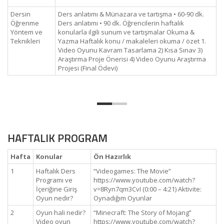
Dersin
Ders anlatımı & Münazara ve tartışma • 60-90 dk.
Öğrenme
Ders anlatımı • 90 dk. Öğrencilerin haftalık
Yöntem ve
konularla ilgili sunum ve tartışmalar Okuma &
Teknikleri
Yazma Haftalık konu / makaleleri okuma / özet 1.
Video Oyunu Kavram Tasarlama 2) Kısa Sınav 3)
Araştırma Proje Önerisi 4) Video Oyunu Araştırma
Projesi (Final Ödevi)
HAFTALIK PROGRAM
Hafta
Konular
Ön Hazırlık
1
Haftalık Ders
“Videogames: The Movie”
Programı ve
https://www.youtube.com/watch?
İçeriğine Giriş
v=8Ryn7qm3CvI (0:00 – 4:21) Aktivite:
Oyun nedir?
Oynadığım Oyunlar
2
Oyun hali nedir?
“Minecraft: The Story of Mojang”
Video oyun
https://www.youtube.com/watch?