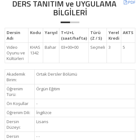
DERS TANITIM ve UYGULAMA
PDF
BİLGİLERİ
Dersin
Kodu
Yarıyıl
T+U+L
Türü
Yerel
AKTS
Adı
(saat/hafta)
(Z / S)
Kredi
Video
KHAS
Bahar
03+00+00
Seçmeli
3
5
Oyunu ve
1342
Kültürleri
Akademik
Ortak Dersler Bölümü
Birim:
Öğrenim
Örgün Eğitim
Türü:
Ön Koşullar
-
Öğrenim Dili:
İngilizce
Dersin
Lisans
Düzeyi:
Dersin
- -