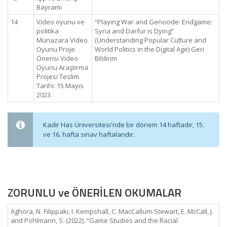
Bayramı
14
Video oyunu ve
“Playing War and Genocide: Endgame:
politika
Syria and Darfur is Dying”
Münazara Video
(Understanding Popular Culture and
Oyunu Proje
World Politics in the Digital Age) Geri
Önerisi Video
Bildirim
Oyunu Araştırma
Projesi Teslim
Tarihi: 15 Mayıs
2023
Kadir Has Üniversitesi'nde bir dönem 14 haftadır, 15.
ve 16. hafta sınav haftalarıdır.
ZORUNLU ve ÖNERİLEN OKUMALAR
Aghora, N. Filippaki, I. Kempshall, C. MacCallum-Stewart, E. McCall, J.
and Pöhlmann, S. (2022). “Game Studies and the Racial