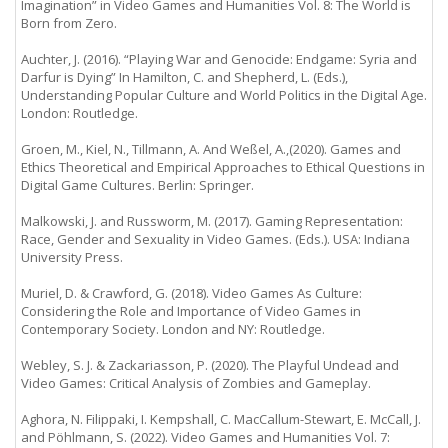
Imagination” in Video Games and Humanities Vol. 8: The World is
Born from Zero.
Auchter, J. (2016). “Playing War and Genocide: Endgame: Syria and
Darfur is Dying” In Hamilton, C. and Shepherd, L. (Eds.),
Understanding Popular Culture and World Politics in the Digital Age.
London: Routledge.
Groen, M., Kiel, N., Tillmann, A. And Weßel, A.,(2020). Games and
Ethics Theoretical and Empirical Approaches to Ethical Questions in
Digital Game Cultures. Berlin: Springer.
Malkowski, J. and Russworm, M. (2017). Gaming Representation:
Race, Gender and Sexuality in Video Games. (Eds.). USA: Indiana
University Press.
Muriel, D. & Crawford, G. (2018). Video Games As Culture:
Considering the Role and Importance of Video Games in
Contemporary Society. London and NY: Routledge.
Webley, S. J. & Zackariasson, P. (2020). The Playful Undead and
Video Games: Critical Analysis of Zombies and Gameplay.
Aghora, N. Filippaki, I. Kempshall, C. MacCallum-Stewart, E. McCall, J.
and Pöhlmann, S. (2022). Video Games and Humanities Vol. 7: