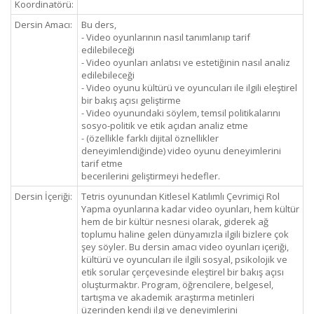
Koordinatörü:
Dersin Amacı:
Bu ders,
- Video oyunlarının nasıl tanımlanıp tarif
edilebileceği
- Video oyunları anlatısı ve estetiğinin nasıl analiz
edilebileceği
- Video oyunu kültürü ve oyuncuları ile ilgili eleştirel
bir bakış açısı geliştirme
- Video oyunundaki söylem, temsil politikalarını
sosyo-politik ve etik açıdan analiz etme
- (özellikle farklı dijital öznellikler
deneyimlendiğinde) video oyunu deneyimlerini
tarif etme
becerilerini geliştirmeyi hedefler.
Dersin İçeriği:
Tetris oyunundan Kitlesel Katılımlı Çevrimiçi Rol
Yapma oyunlarına kadar video oyunları, hem kültür
hem de bir kültür nesnesi olarak, giderek ağ
toplumu haline gelen dünyamızla ilgili bizlere çok
şey söyler. Bu dersin amacı video oyunları içeriği,
kültürü ve oyuncuları ile ilgili sosyal, psikolojik ve
etik sorular çerçevesinde eleştirel bir bakış açısı
oluşturmaktır. Program, öğrencilere, belgesel,
tartışma ve akademik araştırma metinleri
üzerinden kendi ilgi ve deneyimlerini