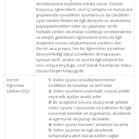
derinlemesine keşfetme imkânı sunar. Dönem
boyunca, öğrencilere, sınıf içi tartışma ve münazara
gruplarında oynadıkları oyunlarla ya da izledikleri
oyun tanıtım filmleri ile ilgili deneyim ve analizlerini
paylaşabilecekleri ödev ve çalışmalar verilir.
Haftalık verilen okumaları özetleyip örneklendirme
ve eleştiri getirmeleri öğrencilerin konu ile ilgili
araştırma sorusu oluşturmasına yardımcı olur.
Dersin ana projesi, her bir öğrencinin oynarken
deneyimlediği dijital öznellikleri de kapsayan,
oyunun tarifi, analizi ve oyunla ilgili eleştirel bir
soru ortaya koyduğu, sınıf olarak hazırlanan Video
Oyunu Eleştiri Kitapçığı’dır.
Dersin
1-
Video oyunu ve kültürlerini temel
Öğrenme
özellikleri ile tanımlar ve tarif eder
Çıktıları (ÖÇ):
2-
Video oyunlarını psikolojik, sosyal, politik
veya etik açıdan analiz eder
3-
Bir araştırma sorusu oluşturacak şekilde
video oyunu / oyuncuları ve kültürleri ile ilgili
sorunsalı tanımlar ve argümanını, akademik
araştırma ile oluşturup destekler
4-
Video oyunu kavram / anlatısını tasarlar
5-
Video oyunları ile ilgili akademik
tartışmalara aktif olarak katılım sağlar.