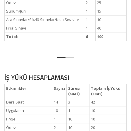
Ödev
2
25
Sunum/Jüri
1
15
Ara Sınavlar/Sözlü Sınavlar/Kısa Sınavlar
1
10
Final Sınavı
1
40
Total:
6
100
İŞ YÜKÜ HESAPLAMASI
Etkinlikler
Sayısı
Süresi
Toplam İş Yükü
(saat)
(saat)
Ders Saati
14
3
42
Uygulama
10
1
10
Proje
1
10
10
Ödev
2
10
20