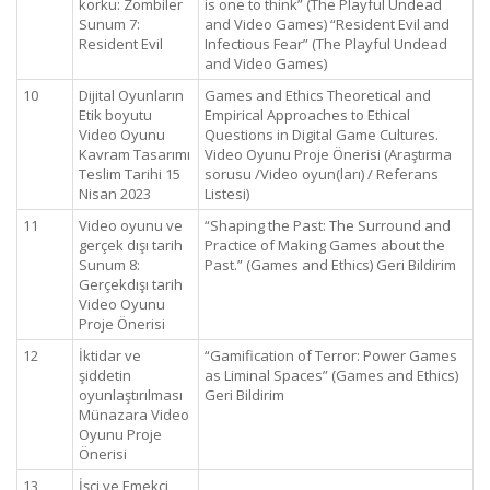
korku: Zombiler
is one to think” (The Playful Undead
Sunum 7:
and Video Games) “Resident Evil and
Resident Evil
Infectious Fear” (The Playful Undead
and Video Games)
10
Dijital Oyunların
Games and Ethics Theoretical and
Etik boyutu
Empirical Approaches to Ethical
Video Oyunu
Questions in Digital Game Cultures.
Kavram Tasarımı
Video Oyunu Proje Önerisi (Araştırma
Teslim Tarihi 15
sorusu /Video oyun(ları) / Referans
Nisan 2023
Listesi)
11
Video oyunu ve
“Shaping the Past: The Surround and
gerçek dışı tarih
Practice of Making Games about the
Sunum 8:
Past.” (Games and Ethics) Geri Bildirim
Gerçekdışı tarih
Video Oyunu
Proje Önerisi
12
İktidar ve
“Gamification of Terror: Power Games
şiddetin
as Liminal Spaces” (Games and Ethics)
oyunlaştırılması
Geri Bildirim
Münazara Video
Oyunu Proje
Önerisi
13
İşçi ve Emekçi