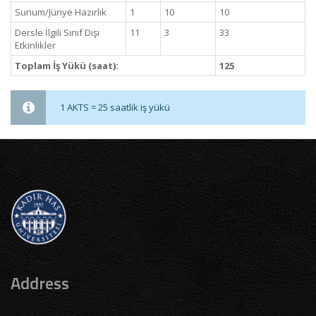
Sunum/Jüriye Hazırlık
1
10
10
Dersle İlgili Sınıf Dışı
11
3
33
Etkinlikler
Toplam İş Yükü (saat):
125
1 AKTS = 25 saatlik iş yükü
Address