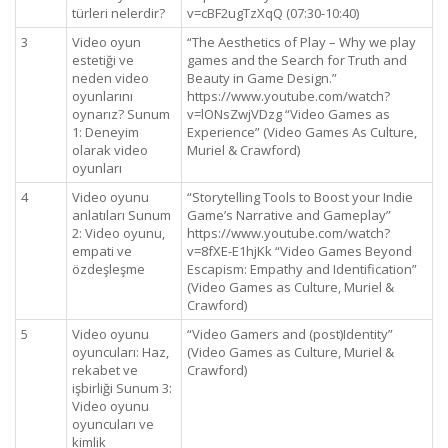
türleri nelerdir?
v=cBF2ugTzXqQ (07:30-10:40)
3
Video oyun
“The Aesthetics of Play – Why we play
estetiği ve
games and the Search for Truth and
neden video
Beauty in Game Design.”
oyunlarını
https://www.youtube.com/watch?
oynarız? Sunum
v=lONsZwjVDzg “Video Games as
1: Deneyim
Experience” (Video Games As Culture,
olarak video
Muriel & Crawford)
oyunları
4
Video oyunu
“Storytelling Tools to Boost your Indie
anlatıları Sunum
Game’s Narrative and Gameplay”
2: Video oyunu,
https://www.youtube.com/watch?
empati ve
v=8fXE-E1hjKk “Video Games Beyond
özdeşleşme
Escapism: Empathy and Identification”
(Video Games as Culture, Muriel &
Crawford)
5
Video oyunu
“Video Gamers and (post)Identity”
oyuncuları: Haz,
(Video Games as Culture, Muriel &
rekabet ve
Crawford)
işbirliği Sunum 3:
Video oyunu
oyuncuları ve
kimlik