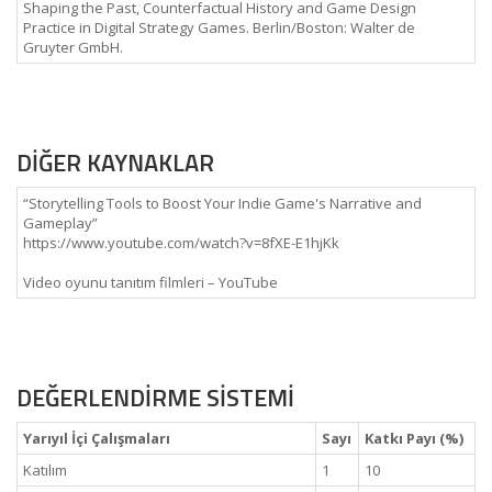
Shaping the Past, Counterfactual History and Game Design
Practice in Digital Strategy Games. Berlin/Boston: Walter de
Gruyter GmbH.
DİĞER KAYNAKLAR
“Storytelling Tools to Boost Your Indie Game's Narrative and
Gameplay”
https://www.youtube.com/watch?v=8fXE-E1hjKk
Video oyunu tanıtım filmleri – YouTube
DEĞERLENDİRME SİSTEMİ
Yarıyıl İçi Çalışmaları
Sayı
Katkı Payı (%)
Katılım
1
10