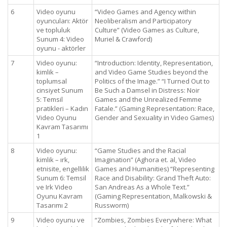
6
Video oyunu
“Video Games and Agency within
oyuncuları: Aktör
Neoliberalism and Participatory
ve topluluk
Culture” (Video Games as Culture,
Sunum 4: Video
Muriel & Crawford)
oyunu - aktörler
7
Video oyunu:
“Introduction: Identity, Representation,
kimlik –
and Video Game Studies beyond the
toplumsal
Politics of the Image.” “I Turned Out to
cinsiyet Sunum
Be Such a Damsel in Distress: Noir
5: Temsil
Games and the Unrealized Femme
pratikleri – Kadın
Fatale.” (Gaming Representation: Race,
Video Oyunu
Gender and Sexuality in Video Games)
Kavram Tasarımı
1
8
Video oyunu:
“Game Studies and the Racial
kimlik – ırk,
Imagination” (Aghora et. al, Video
etnisite, engellilik
Games and Humanities) “Representing
Sunum 6: Temsil
Race and Disability: Grand Theft Auto:
ve Irk Video
San Andreas As a Whole Text.”
Oyunu Kavram
(Gaming Representation, Malkowski &
Tasarımı 2
Russworm)
9
Video oyunu ve
“Zombies, Zombies Everywhere: What