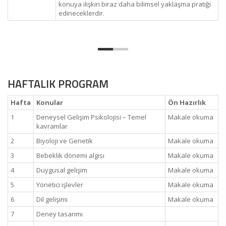
konuya ilişkin biraz daha bilimsel yaklaşma pratiği
edineceklerdir.
HAFTALIK PROGRAM
Hafta
Konular
Ön Hazırlık
1
Deneysel Gelişim Psikolojisi – Temel
Makale okuma
kavramlar
2
Biyoloji ve Genetik
Makale okuma
3
Bebeklik dönemi algısı
Makale okuma
4
Duygusal gelişim
Makale okuma
5
Yönetici işlevler
Makale okuma
6
Dil gelişimi
Makale okuma
7
Deney tasarımı