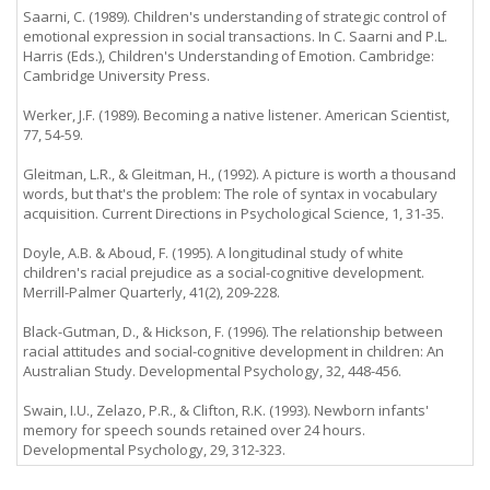
Saarni, C. (1989). Children's understanding of strategic control of
emotional expression in social transactions. In C. Saarni and P.L.
Harris (Eds.), Children's Understanding of Emotion. Cambridge:
Cambridge University Press.
Werker, J.F. (1989). Becoming a native listener. American Scientist,
77, 54-59.
Gleitman, L.R., & Gleitman, H., (1992). A picture is worth a thousand
words, but that's the problem: The role of syntax in vocabulary
acquisition. Current Directions in Psychological Science, 1, 31-35.
Doyle, A.B. & Aboud, F. (1995). A longitudinal study of white
children's racial prejudice as a social-cognitive development.
Merrill-Palmer Quarterly, 41(2), 209-228.
Black-Gutman, D., & Hickson, F. (1996). The relationship between
racial attitudes and social-cognitive development in children: An
Australian Study. Developmental Psychology, 32, 448-456.
Swain, I.U., Zelazo, P.R., & Clifton, R.K. (1993). Newborn infants'
memory for speech sounds retained over 24 hours.
Developmental Psychology, 29, 312-323.