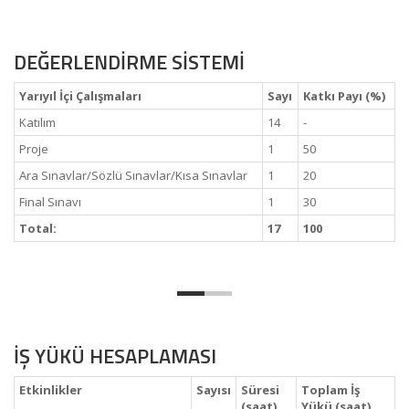
DEĞERLENDİRME SİSTEMİ
Yarıyıl İçi Çalışmaları
Sayı
Katkı Payı (%)
Katılım
14
-
Proje
1
50
Ara Sınavlar/Sözlü Sınavlar/Kısa Sınavlar
1
20
Final Sınavı
1
30
Total:
17
100
İŞ YÜKÜ HESAPLAMASI
Etkinlikler
Sayısı
Süresi
Toplam İş
(saat)
Yükü (saat)