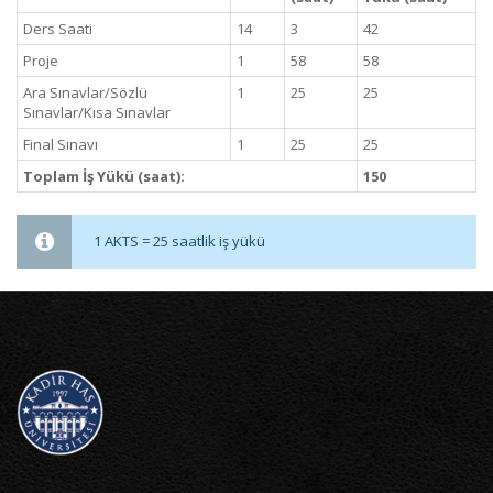
Ders Saati
14
3
42
Proje
1
58
58
Ara Sınavlar/Sözlü
1
25
25
Sınavlar/Kısa Sınavlar
Final Sınavı
1
25
25
Toplam İş Yükü (saat):
150
1 AKTS = 25 saatlik iş yükü