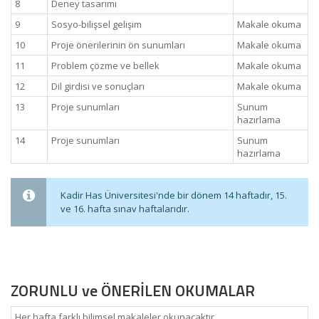
8
Deney tasarımı
9
Sosyo-bilişsel gelişim
Makale okuma
10
Proje önerilerinin ön sunumları
Makale okuma
11
Problem çözme ve bellek
Makale okuma
12
Dil girdisi ve sonuçları
Makale okuma
13
Proje sunumları
Sunum
hazırlama
14
Proje sunumları
Sunum
hazırlama
Kadir Has Üniversitesi'nde bir dönem 14 haftadır, 15.
ve 16. hafta sınav haftalarıdır.
ZORUNLU ve ÖNERİLEN OKUMALAR
Her hafta farklı bilimsel makaleler okunacaktır.