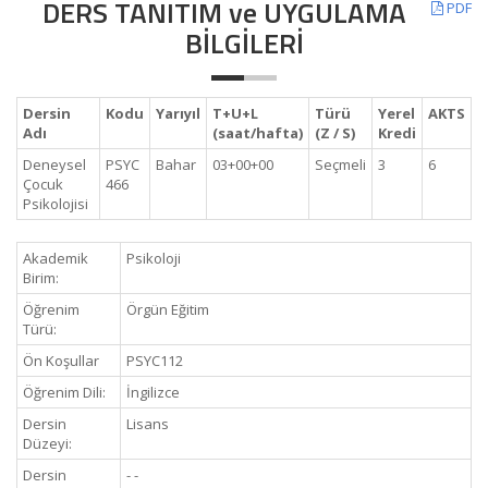
DERS TANITIM ve UYGULAMA
PDF
BİLGİLERİ
Dersin
Kodu
Yarıyıl
T+U+L
Türü
Yerel
AKTS
Adı
(saat/hafta)
(Z / S)
Kredi
Deneysel
PSYC
Bahar
03+00+00
Seçmeli
3
6
Çocuk
466
Psikolojisi
Akademik
Psikoloji
Birim:
Öğrenim
Örgün Eğitim
Türü:
Ön Koşullar
PSYC112
Öğrenim Dili:
İngilizce
Dersin
Lisans
Düzeyi:
Dersin
- -