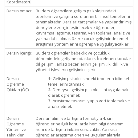
Koordinatörü:
Dersin Amacı:
Bu ders öğrencilere gelişim psikolojisindeki
teorilerin ve çalışma sorularının bilimsel temellerini
tanıtmaktadır. Dersler, tartışmalar ve yapılandırılmış
deneylerle zenginleştirilecek ve öğrenciler,
kavramsallaştırma, tasarım, veri toplama, analiz ve
yazma dahil olmak üzere çocuk gelişiminde temel
araştırma yöntemlerini öğrenip ve uygulayacaklar.
Dersin İçeriği:
Bu ders öğrenciler bebeklik ve çocukluk
dönemindeki gelişime odaklanır. İncelenen konular
dil gelişimi, anlatı becerilerinin gelişimi, iki dillilik ve
yönetici işlevlerin gelişimini içerir
Dersin
1-
Gelişim psikolojisindeki teorilerin bilimsel
Öğrenme
temellerini tanımak
Çıktıları (ÖÇ):
2-
Deneysel gelişim psikolojisini uygulamalı
olarak öğrenmek
3-
Araştırma tasarımı yapıp veri toplamak ve
analiz etmek
Dersin
Ders anlatımı ve tartışma formatıyla 4. sınıf
Öğrenme
öğrencilerine ilgili konularda hem bilgi donanımı
Yöntem ve
hem de tartışma imkânı sunacaktır. Yanısıra
Teknikleri
öğrenciler araştırma öneri ve uygulamalarıyla