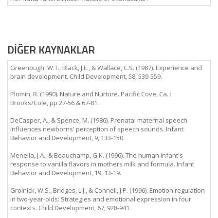
DİĞER KAYNAKLAR
Greenough, W.T., Black, J.E., & Wallace, C.S. (1987). Experience and
brain development. Child Development, 58, 539-559.
Plomin, R. (1990). Nature and Nurture. Pacific Cove, Ca. :
Brooks/Cole, pp 27-56 & 67-81.
DeCasper, A., & Spence, M. (1986). Prenatal maternal speech
influences newborns' perception of speech sounds. Infant
Behavior and Development, 9, 133-150.
Menella, J.A., & Beauchamp, G.K. (1996). The human infant's
response to vanilla flavors in mothers milk and formula. Infant
Behavior and Development, 19, 13-19.
Grolnick, W.S., Bridges, L.J., & Connell, J.P. (1996). Emotion regulation
in two-year-olds: Strategies and emotional expression in four
contexts. Child Development, 67, 928-941.