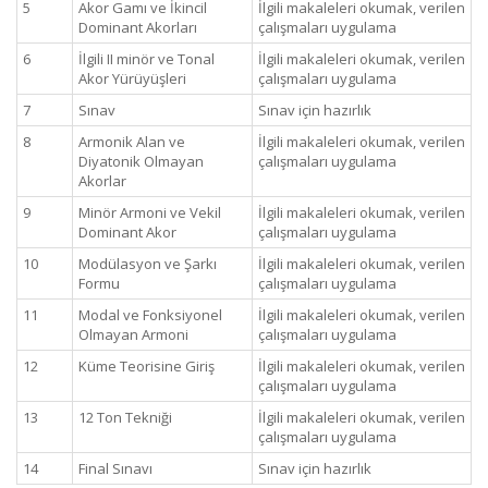
5
Akor Gamı ve İkincil
İlgili makaleleri okumak, verilen
Dominant Akorları
çalışmaları uygulama
6
İlgili II minör ve Tonal
İlgili makaleleri okumak, verilen
Akor Yürüyüşleri
çalışmaları uygulama
7
Sınav
Sınav için hazırlık
8
Armonik Alan ve
İlgili makaleleri okumak, verilen
Diyatonik Olmayan
çalışmaları uygulama
Akorlar
9
Minör Armoni ve Vekil
İlgili makaleleri okumak, verilen
Dominant Akor
çalışmaları uygulama
10
Modülasyon ve Şarkı
İlgili makaleleri okumak, verilen
Formu
çalışmaları uygulama
11
Modal ve Fonksiyonel
İlgili makaleleri okumak, verilen
Olmayan Armoni
çalışmaları uygulama
12
Küme Teorisine Giriş
İlgili makaleleri okumak, verilen
çalışmaları uygulama
13
12 Ton Tekniği
İlgili makaleleri okumak, verilen
çalışmaları uygulama
14
Final Sınavı
Sınav için hazırlık