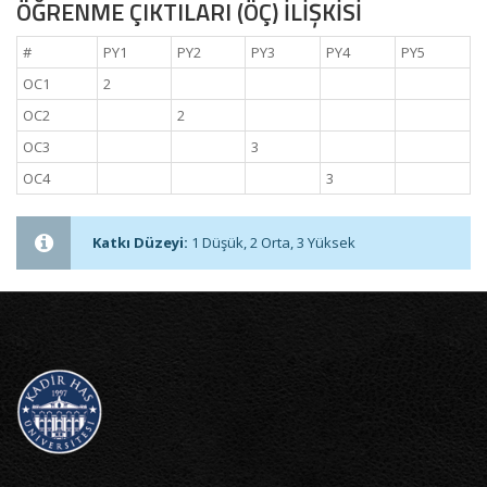
ÖĞRENME ÇIKTILARI (ÖÇ) İLİŞKİSİ
#
PY1
PY2
PY3
PY4
PY5
OC1
2
OC2
2
OC3
3
OC4
3
Katkı Düzeyi:
1 Düşük, 2 Orta, 3 Yüksek