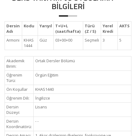
BİLGİLERİ
Dersin
Kodu
Yarıyıl
T+U+L
Türü
Yerel
AKTS
Adı
(saat/hafta)
(Z / S)
Kredi
Armoni
KHAS
Güz
03+00+00
Seçmeli
3
5
1444
Akademik
Ortak Dersler Bölümü
Birim:
Öğrenim
Örgün Eğitim
Türü:
Ön Koşullar
KHAS1440
Öğrenim Dili:
İngilizce
Dersin
Lisans
Düzeyi:
Dersin
- -
Koordinatörü:
Dersin Amacı:
1. Akor dizilerinin ilkelerini, fonksiyone ve