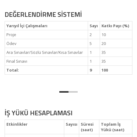
DEĞERLENDİRME SİSTEMİ
Yarıyıl İçi Çalışmaları
Sayı
Katkı Payı (%)
Proje
2
10
Ödev
5
20
Ara Sınavlar/Sözlü Sınavlar/Kısa Sınavlar
1
35
Final Sınavı
1
35
Total:
9
100
İŞ YÜKÜ HESAPLAMASI
Etkinlikler
Sayısı
Süresi
Toplam İş
(saat)
Yükü (saat)