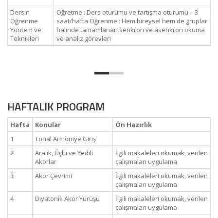
Dersin
Öğretme : Ders oturumu ve tartışma oturumu – 3
Öğrenme
saat/hafta Öğrenme : Hem bireysel hem de gruplar
Yöntem ve
halinde tamamlanan senkron ve asenkron okuma
Teknikleri
ve analiz görevleri
HAFTALIK PROGRAM
Hafta
Konular
Ön Hazırlık
1
Tonal Armoniye Giriş
2
Aralık, Üçlü ve Yedili
İlgili makaleleri okumak, verilen
Akorlar
çalışmaları uygulama
3
Akor Çevrimi
İlgili makaleleri okumak, verilen
çalışmaları uygulama
4
Diyatonik Akor Yürüşü
İlgili makaleleri okumak, verilen
çalışmaları uygulama