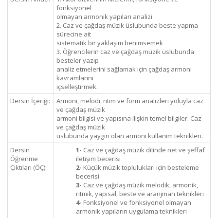
fonksiyonel
olmayan armonik yapıları analizi
2. Caz ve çağdaş müzik üslubunda beste yapma
sürecine ait
sistematik bir yaklaşım benimsemek
3. Öğrencilerin caz ve çağdaş müzik üslubunda
besteler yazıp
analiz etmelerini sağlamak için çağdaş armoni
kavramlarını
içselleştirmek.
Dersin İçeriği:
Armoni, melodi, ritim ve form analizleri yoluyla caz
ve çağdaş müzik
armoni bilgisi ve yapısına ilişkin temel bilgiler. Caz
ve çağdaş müzik
üslubunda yaygın olan armoni kullanım teknikleri.
Dersin
1-
Caz ve çağdaş müzik dilinde net ve şeffaf
Öğrenme
iletişim becerisi
Çıktıları (ÖÇ):
2-
Küçük müzik toplulukları için besteleme
becerisi
3-
Caz ve çağdaş müzik melodik, armonik,
ritmik, yapısal, beste ve aranjman teknikleri
4-
Fonksiyonel ve fonksiyonel olmayan
armonik yapıların uygulama teknikleri