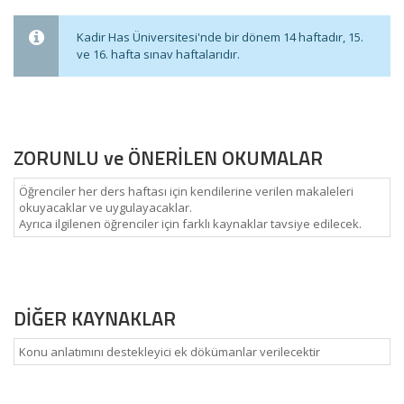
Kadir Has Üniversitesi'nde bir dönem 14 haftadır, 15.
ve 16. hafta sınav haftalarıdır.
ZORUNLU ve ÖNERİLEN OKUMALAR
Öğrenciler her ders haftası için kendilerine verilen makaleleri
okuyacaklar ve uygulayacaklar.
Ayrıca ilgilenen öğrenciler için farklı kaynaklar tavsiye edilecek.
DİĞER KAYNAKLAR
Konu anlatımını destekleyici ek dökümanlar verilecektir