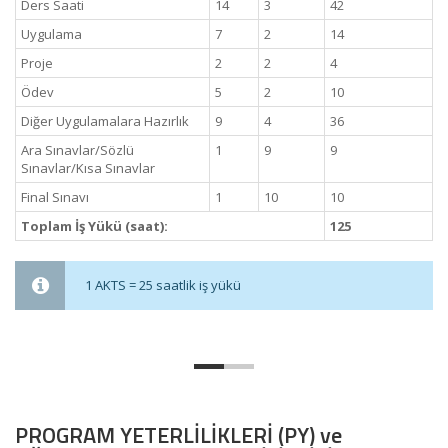
Ders Saati
14
3
42
Uygulama
7
2
14
Proje
2
2
4
Ödev
5
2
10
Diğer Uygulamalara Hazırlık
9
4
36
Ara Sınavlar/Sözlü
1
9
9
Sınavlar/Kısa Sınavlar
Final Sınavı
1
10
10
Toplam İş Yükü (saat):
125
1 AKTS = 25 saatlik iş yükü
PROGRAM YETERLİLİKLERİ (PY) ve