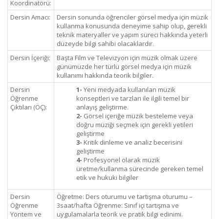
Koordinatörü:
Dersin Amacı:
Dersin sonunda öğrenciler görsel medya için müzik
kullanma konusunda deneyime sahip olup, gerekli
teknik materyaller ve yapım süreci hakkında yeterli
düzeyde bilgi sahibi olacaklardır.
Dersin İçeriği:
Başta Film ve Televizyon için müzik olmak üzere
günümüzde her türlü görsel medya için müzik
kullanımı hakkında teorik bilgiler.
Dersin
1-
Yeni medyada kullanılan müzik
Öğrenme
konseptleri ve tarzları ile ilgili temel bir
Çıktıları (ÖÇ):
anlayış geliştirme.
2-
Görsel içeriğe müzik besteleme veya
doğru müziği seçmek için gerekli yetileri
geliştirme
3-
Kritik dinleme ve analiz becerisini
geliştirme
4-
Profesyonel olarak müzik
üretme/kullanma sürecinde gereken temel
etik ve hukuki bilgiler
Dersin
Öğretme: Ders oturumu ve tartışma oturumu –
Öğrenme
3saat/hafta Öğrenme: Sınıf içi tartışma ve
Yöntem ve
uygulamalarla teorik ve pratik bilgi edinimi.