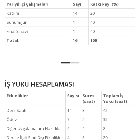
Yarıyıl İçi Çalışmaları
Sayı
Katkı Payı (%)
Katılım
14
20
Sunum/Jüri
1
40
Final Sınavı
1
40
Total:
16
100
İŞ YÜKÜ HESAPLAMASI
Etkinlikler
Sayısı
Süresi
Toplam İş
(saat)
Yükü (saat)
Ders Saati
14
3
42
Ödev
7
5
35
Diğer Uygulamalara Hazırlık
4
2
8
Dersle İlgili Sınıf Dışı Etkinlikler
4
5
20