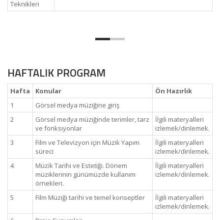
Teknikleri
HAFTALIK PROGRAM
Hafta
Konular
Ön Hazırlık
1
Görsel medya müziğine giriş
2
Görsel medya müziğinde terimler, tarz
İlgili materyalleri
ve fonksiyonlar
izlemek/dinlemek.
3
Film ve Televizyon için Müzik Yapım
İlgili materyalleri
süreci
izlemek/dinlemek.
4
Müzik Tarihi ve Estetiği. Dönem
İlgili materyalleri
müziklerinin günümüzde kullanım
izlemek/dinlemek.
örnekleri.
5
Film Müziği tarihi ve temel konseptler
İlgili materyalleri
izlemek/dinlemek.