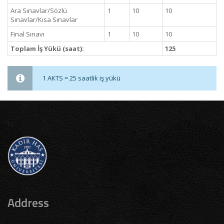
Ara Sınavlar/Sözlü
1
10
10
Sınavlar/Kısa Sınavlar
Final Sınavı
1
10
10
Toplam İş Yükü (saat):
125
1 AKTS = 25 saatlik iş yükü
Address