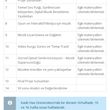
6
Proje Sunumları
7
Temel Ses Fiziği, Synthesizer
İlgili materyalleri
bileşenleri, Dijital Müzik Besteleme
izlemek/dinlemek.
Yazılımları
8
Oyun ve İnteraktif Medya için müzik
İlgili materyalleri
izlemek/dinlemek.
9
Müzik Lisanslama ve Dağıtımı
İlgili materyalleri
izlemek/dinlemek.
10
Video Kurgu Süreci ve ‘Temp Track’
İlgili materyalleri
izlemek/dinlemek.
11
Görsel-İşitsel Senkronizasyon – Müzik
İlgili materyalleri
Süpervizörlüğü
izlemek/dinlemek.
12
Müzikte trendler ve yeni yaklaşımlar
İlgili materyalleri
izlemek/dinlemek.
13
Final Proje Sunumları
14
Yıl sonu Analizi ve Değerlendirme
Kadir Has Üniversitesi'nde bir dönem 14 haftadır, 15.
ve 16. hafta sınav haftalarıdır.