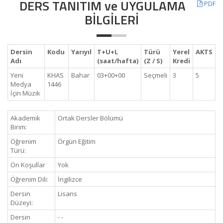
DERS TANITIM ve UYGULAMA
PDF
BİLGİLERİ
Dersin
Kodu
Yarıyıl
T+U+L
Türü
Yerel
AKTS
Adı
(saat/hafta)
(Z / S)
Kredi
Yeni
KHAS
Bahar
03+00+00
Seçmeli
3
5
Medya
1446
İçin Müzik
Akademik
Ortak Dersler Bölümü
Birim:
Öğrenim
Örgün Eğitim
Türü:
Ön Koşullar
Yok
Öğrenim Dili:
İngilizce
Dersin
Lisans
Düzeyi:
Dersin
- -