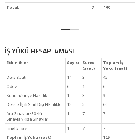
Total:
7
100
İŞ YÜKÜ HESAPLAMASI
Etkinlikler
Sayısı
Süresi
Toplam İş
(saat)
Yükü (saat)
Ders Saati
14
3
42
Ödev
6
1
6
Sunum/Jüriye Hazırlık
1
3
3
Dersle İlgili Sınıf Dışı Etkinlikler
12
5
60
Ara Sınavlar/Sözlü
1
7
7
Sınavlar/Kısa Sınavlar
Final Sınavı
1
7
7
Toplam İş Yükü (saat):
125