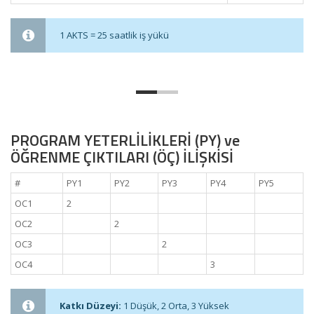
1 AKTS = 25 saatlik iş yükü
PROGRAM YETERLİLİKLERİ (PY) ve
ÖĞRENME ÇIKTILARI (ÖÇ) İLİŞKİSİ
#
PY1
PY2
PY3
PY4
PY5
OC1
2
OC2
2
OC3
2
OC4
3
Katkı Düzeyi:
1 Düşük, 2 Orta, 3 Yüksek