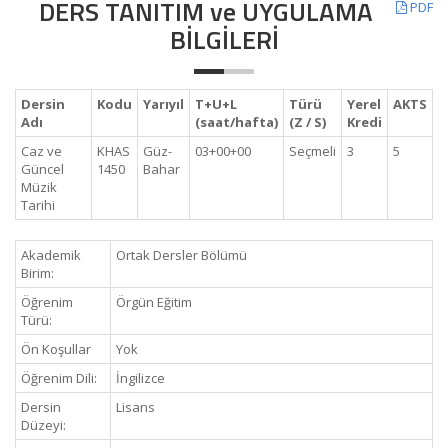
DERS TANITIM ve UYGULAMA
PDF
BİLGİLERİ
Dersin
Kodu
Yarıyıl
T+U+L
Türü
Yerel
AKTS
Adı
(saat/hafta)
(Z / S)
Kredi
Caz ve
KHAS
Güz-
03+00+00
Seçmeli
3
5
Güncel
1450
Bahar
Müzik
Tarihi
Akademik
Ortak Dersler Bölümü
Birim:
Öğrenim
Örgün Eğitim
Türü:
Ön Koşullar
Yok
Öğrenim Dili:
İngilizce
Dersin
Lisans
Düzeyi: