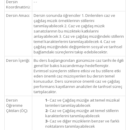
Dersin
- -
Koordinatörü:
Dersin Amacı:
Dersin sonunda öğrenciler 1. Dinlenilen caz ve
çağdaş müzik örneklerinin stillerini
tanımlayabilecek 2. Caz ve çağdaş müzik
sanatcılarının bu müzikteki katkılarini
anlayabilecek 3. Caz ve çağdaş müziğindeki stillerin
temel karakterlerini tanımlayabilecek 4. Caz ve
çağdaş müziğindeki değişimlerin sosyal ve tarihsel
bağlamdaki süreçlerini takip edebilecektir.
Dersin İçeriği:
Bu ders başlangıcından günümüze caz tarihi ile ilgili
genel bir bakıs kazandırmayı hedeflemiştir.
Evrimsel süreçlerin stillere etkisi ve bu stillere etki
eden önemli caz müzisyenleri bu dersin temel
konusudur. Ders süresince önemli caz ve çağdaş
performans kayıtlarının analizleri ile tarihsel süreç
tartışılacaktır.
Dersin
1-
Caz ve Çağdaş müziğe ait temel müzikal
Öğrenme
terimleri tanımlayabilecek
Çıktıları (ÖÇ):
2-
Caz ve Çağdaş müziğe ait temel stillerin
karakterlerini tanımlayabilecek
3-
Caz ve diğer müziklerin benzer ve farklı
noktalarını tanimlayabilecek