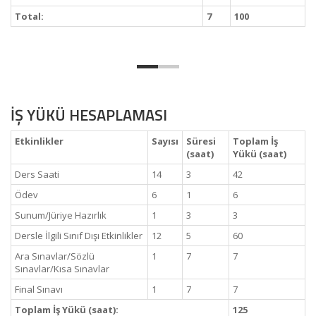
Total:
7
100
İŞ YÜKÜ HESAPLAMASI
Etkinlikler
Sayısı
Süresi
Toplam İş
(saat)
Yükü (saat)
Ders Saati
14
3
42
Ödev
6
1
6
Sunum/Jüriye Hazırlık
1
3
3
Dersle İlgili Sınıf Dışı Etkinlikler
12
5
60
Ara Sınavlar/Sözlü
1
7
7
Sınavlar/Kısa Sınavlar
Final Sınavı
1
7
7
Toplam İş Yükü (saat):
125