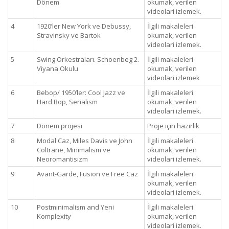
Dönem
okumak, verilen
videolari izlemek.
4
1920’ler New York ve Debussy,
İlgili makaleleri
Stravinsky ve Bartok
okumak, verilen
videolari izlemek.
5
Swing Orkestraları. Schoenbeg 2.
İlgili makaleleri
Viyana Okulu
okumak, verilen
videolari izlemek
6
Bebop/ 1950’ler: Cool Jazz ve
İlgili makaleleri
Hard Bop, Serialism
okumak, verilen
videolari izlemek.
7
Dönem projesi
Proje için hazırlık
8
Modal Caz, Miles Davis ve John
İlgili makaleleri
Coltrane, Minimalism ve
okumak, verilen
Neoromantisizm
videolari izlemek.
9
Avant-Garde, Fusion ve Free Caz
İlgili makaleleri
okumak, verilen
videolari izlemek.
10
Postminimalism and Yeni
İlgili makaleleri
Komplexity
okumak, verilen
videolari izlemek.