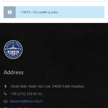
1 AKTS = 25 saatlik iş yükü
Address
Cibali Mah. Kadir Has Cad. 34083 Fatih-İstanbul
+90 (212) 533 65 32
danisma@khas.edu.tr