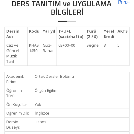
DERS TANITIM ve UYGULAMA
PDF
BİLGİLERİ
Dersin
Kodu
Yarıyıl
T+U+L
Türü
Yerel
AKTS
Adı
(saat/hafta)
(Z / S)
Kredi
Caz ve
KHAS
Güz-
03+00+00
Seçmeli
3
5
Güncel
1450
Bahar
Müzik
Tarihi
Akademik
Ortak Dersler Bölümü
Birim:
Öğrenim
Örgün Eğitim
Türü:
Ön Koşullar
Yok
Öğrenim Dili:
İngilizce
Dersin
Lisans
Düzeyi: