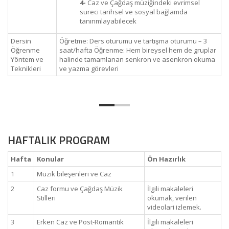
4-
Caz ve Çağdaş müziğindeki evrimsel
sureci tarihsel ve sosyal bağlamda
tanınmlayabilecek
Dersin
Öğretme: Ders oturumu ve tartışma oturumu – 3
Öğrenme
saat/hafta Öğrenme: Hem bireysel hem de gruplar
Yöntem ve
halinde tamamlanan senkron ve asenkron okuma
Teknikleri
ve yazma görevleri
HAFTALIK PROGRAM
Hafta
Konular
Ön Hazırlık
1
Müzik bileşenleri ve Caz
2
Caz formu ve Çağdaş Müzik
İlgili makaleleri
Stilleri
okumak, verilen
videolari izlemek.
3
Erken Caz ve Post-Romantik
İlgili makaleleri