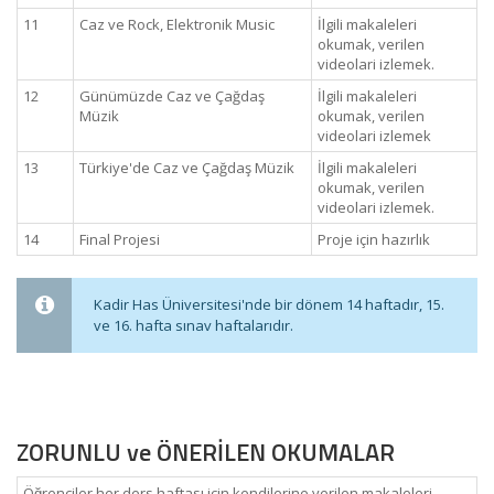
11
Caz ve Rock, Elektronik Music
İlgili makaleleri
okumak, verilen
videolari izlemek.
12
Günümüzde Caz ve Çağdaş
İlgili makaleleri
Müzik
okumak, verilen
videolari izlemek
13
Türkiye'de Caz ve Çağdaş Müzik
İlgili makaleleri
okumak, verilen
videolari izlemek.
14
Final Projesi
Proje için hazırlık
Kadir Has Üniversitesi'nde bir dönem 14 haftadır, 15.
ve 16. hafta sınav haftalarıdır.
ZORUNLU ve ÖNERİLEN OKUMALAR
Öğrenciler her ders haftası için kendilerine verilen makaleleri