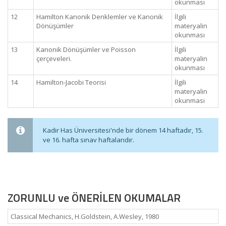
okunması
12
Hamilton Kanonik Denklemler ve Kanonik
İlgili
Dönüşümler
materyalin
okunması
13
Kanonik Dönüşümler ve Poisson
İlgili
çerçeveleri.
materyalin
okunması
14
Hamilton-Jacobi Teorisi
İlgili
materyalin
okunması
Kadir Has Üniversitesi'nde bir dönem 14 haftadır, 15.
ve 16. hafta sınav haftalarıdır.
ZORUNLU ve ÖNERİLEN OKUMALAR
Classical Mechanics, H.Goldstein, A.Wesley, 1980