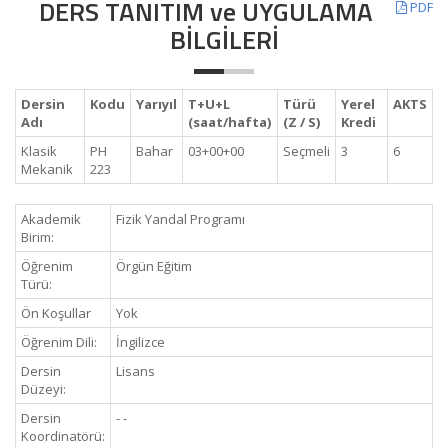
DERS TANITIM ve UYGULAMA
PDF
BİLGİLERİ
Dersin
Kodu
Yarıyıl
T+U+L
Türü
Yerel
AKTS
Adı
(saat/hafta)
(Z / S)
Kredi
Klasik
PH
Bahar
03+00+00
Seçmeli
3
6
Mekanik
223
Akademik
Fizik Yandal Programı
Birim:
Öğrenim
Örgün Eğitim
Türü:
Ön Koşullar
Yok
Öğrenim Dili:
İngilizce
Dersin
Lisans
Düzeyi:
Dersin
- -
Koordinatörü: