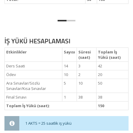
İŞ YÜKÜ HESAPLAMASI
Etkinlikler
Sayısı
Süresi
Toplam İş
(saat)
Yükü (saat)
Ders Saati
14
3
42
Ödev
10
2
20
Ara Sınavlar/Sözlü
5
10
50
Sınavlar/Kısa Sınavlar
Final Sınavı
1
38
38
Toplam İş Yükü (saat):
150
1 AKTS = 25 saatlik iş yükü