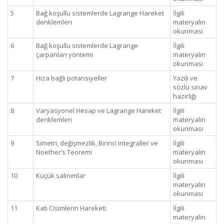
5
Bağ koşullu sistemlerde Lagrange Hareket
İlgili
denklemleri
materyalin
okunması
6
Bağ koşullu sistemlerde Lagrange
İlgili
çarpanları yöntemi
materyalin
okunması
7
Hıza bağlı potansiyeller
Yazılı ve
sözlü sınav
hazırlığı
8
Varyasyonel Hesap ve Lagrange Hareket
İlgili
denklemleri
materyalin
okunması
9
Simetri, değişmezlik, Birinci integraller ve
İlgili
Noether’s Teoremi
materyalin
okunması
10
Küçük salınımlar
İlgili
materyalin
okunması
11
Katı Cisimlerin Hareketi
İlgili
materyalin