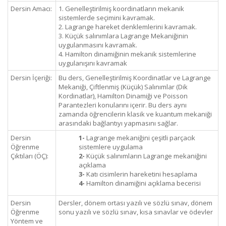
Dersin Amacı:
1. Genelleştirilmiş koordinatların mekanik
sistemlerde seçimini kavramak.
2. Lagrange hareket denklemlerini kavramak.
3. Küçük salınımlara Lagrange Mekaniğinin
uygulanmasını kavramak.
4. Hamilton dinamiğinin mekanik sistemlerine
uygulanışını kavramak
Dersin İçeriği:
Bu ders, Genelleştirilmiş Koordinatlar ve Lagrange
Mekaniği, Çiftlenmiş (Küçük) Salınımlar (Dik
Kordinatlar), Hamilton Dinamiği ve Poisson
Parantezleri konularını içerir. Bu ders aynı
zamanda öğrencilerin klasik ve kuantum mekaniği
arasındaki bağlantıyı yapmasını sağlar.
Dersin
1-
Lagrange mekaniğini çeşitli parçacık
Öğrenme
sistemlere uygulama
Çıktıları (ÖÇ):
2-
Küçük salınımların Lagrange mekaniğini
açıklama
3-
Katı cisimlerin hareketini hesaplama
4-
Hamilton dinamiğini açıklama becerisi
Dersin
Dersler, dönem ortası yazılı ve sözlü sınav, dönem
Öğrenme
sonu yazılı ve sözlü sınav, kısa sınavlar ve ödevler
Yöntem ve