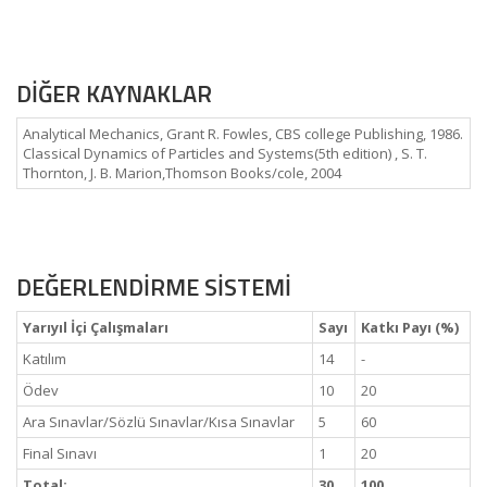
DİĞER KAYNAKLAR
Analytical Mechanics, Grant R. Fowles, CBS college Publishing, 1986.
Classical Dynamics of Particles and Systems(5th edition) , S. T.
Thornton, J. B. Marion,Thomson Books/cole, 2004
DEĞERLENDİRME SİSTEMİ
Yarıyıl İçi Çalışmaları
Sayı
Katkı Payı (%)
Katılım
14
-
Ödev
10
20
Ara Sınavlar/Sözlü Sınavlar/Kısa Sınavlar
5
60
Final Sınavı
1
20
Total:
30
100