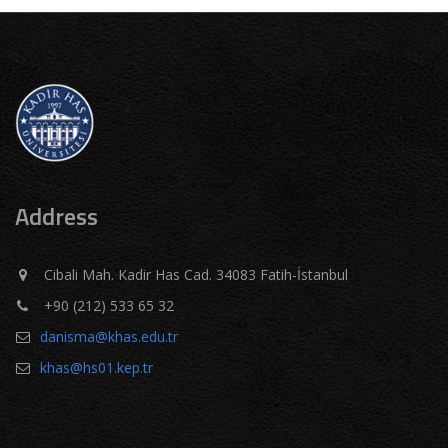
Address
Cibali Mah. Kadir Has Cad. 34083 Fatih-İstanbul
+90 (212) 533 65 32
danisma@khas.edu.tr
khas@hs01.kep.tr