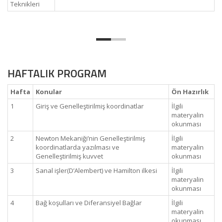
Teknikleri
HAFTALIK PROGRAM
Hafta
Konular
Ön Hazırlık
1
Giriş ve Genelleştirilmiş koordinatlar
İlgili
materyalin
okunması
2
Newton Mekaniği’nin Genelleştirilmiş
İlgili
koordinatlarda yazılması ve
materyalin
Genelleştirilmiş kuvvet
okunması
3
Sanal işler(D’Alembert) ve Hamilton ilkesi
İlgili
materyalin
okunması
4
Bağ koşulları ve Diferansiyel Bağlar
İlgili
materyalin
okunması