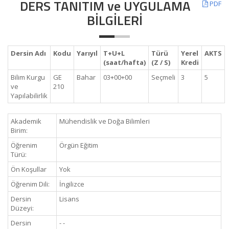
DERS TANITIM ve UYGULAMA
PDF
BİLGİLERİ
Dersin Adı
Kodu
Yarıyıl
T+U+L
Türü
Yerel
AKTS
(saat/hafta)
(Z / S)
Kredi
Bilim Kurgu
GE
Bahar
03+00+00
Seçmeli
3
5
ve
210
Yapılabilirlik
Akademik
Mühendislik ve Doğa Bilimleri
Birim:
Öğrenim
Örgün Eğitim
Türü:
Ön Koşullar
Yok
Öğrenim Dili:
İngilizce
Dersin
Lisans
Düzeyi:
Dersin
- -