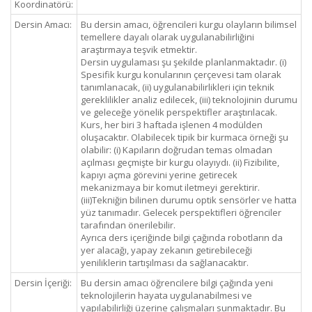
Koordinatörü:
Dersin Amacı:
Bu dersin amacı, öğrencileri kurgu olayların bilimsel
temellere dayalı olarak uygulanabilirliğini
araştırmaya teşvik etmektir.
Dersin uygulaması şu şekilde planlanmaktadır. (i)
Spesifik kurgu konularının çerçevesi tam olarak
tanımlanacak, (ii) uygulanabilirlikleri için teknik
gereklilikler analiz edilecek, (iii) teknolojinin durumu
ve geleceğe yönelik perspektifler araştırılacak.
Kurs, her biri 3 haftada işlenen 4 modülden
oluşacaktır. Olabilecek tipik bir kurmaca örneği şu
olabilir: (i) Kapıların doğrudan temas olmadan
açılması geçmişte bir kurgu olayıydı. (ii) Fizibilite,
kapıyı açma görevini yerine getirecek
mekanizmaya bir komut iletmeyi gerektirir.
(iii)Tekniğin bilinen durumu optik sensörler ve hatta
yüz tanımadır. Gelecek perspektifleri öğrenciler
tarafından önerilebilir.
Ayrıca ders içeriğinde bilgi çağında robotların da
yer alacağı, yapay zekanın getirebileceği
yeniliklerin tartışılması da sağlanacaktır.
Dersin İçeriği:
Bu dersin amacı öğrencilere bilgi çağında yeni
teknolojilerin hayata uygulanabilmesi ve
yapılabilirliği üzerine çalışmaları sunmaktadır. Bu