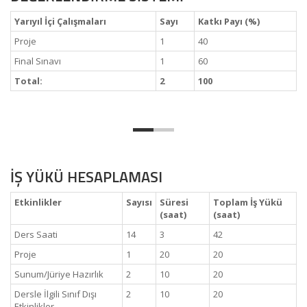
Yarıyıl İçi Çalışmaları
Sayı
Katkı Payı (%)
Proje
1
40
Final Sınavı
1
60
Total:
2
100
İŞ YÜKÜ HESAPLAMASI
Etkinlikler
Sayısı
Süresi
Toplam İş Yükü
(saat)
(saat)
Ders Saati
14
3
42
Proje
1
20
20
Sunum/Jüriye Hazırlık
2
10
20
Dersle İlgili Sınıf Dışı
2
10
20
Etkinlikler