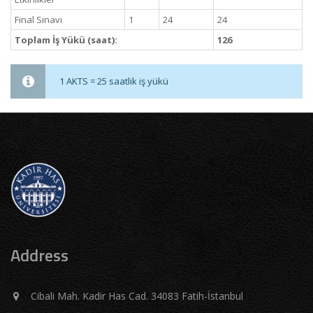
Final Sınavı
1
24
24
Toplam İş Yükü (saat):
126
1 AKTS = 25 saatlik iş yükü
Address
Cibali Mah. Kadir Has Cad. 34083 Fatih-İstanbul