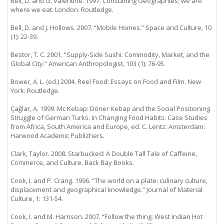
Bell, D. and G. Valentine. 1997. Consuming Geographies: we are
where we eat. London: Routledge.
Bell, D. and J. Hollows. 2007. “Mobile Homes.” Space and Culture, 10
(1): 22-39.
Bestor, T. C. 2001. “Supply-Side Sushi: Commodity, Market, and the
Global City.” American Anthropologist, 103 (1): 76-95.
Bower, A. L. (ed.) 2004. Reel Food: Essays on Food and Film. New
York: Routledge.
Çağlar, A. 1999. Mc Kebap: Döner Kebap and the Social Positioning
Struggle of German Turks. In Changing Food Habits: Case Studies
from Africa, South America and Europe, ed. C. Lentz. Amsterdam:
Harwood Academic Publizhers.
Clark, Taylor. 2008. Starbucked: A Double Tall Tale of Caffeine,
Commerce, and Culture. Back Bay Books.
Cook, I. and P. Crang. 1996. “The world on a plate: culinary culture,
displacement and geographical knowledge.” Journal of Material
Culture, 1: 131-54.
Cook, I. and M. Harrison. 2007. “Follow the thing: West Indian Hot