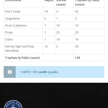
Etkinlikler
Sayısı
Süresi
Toplam İş Yükü
(saat)
(saat)
Ders Saati
14
3
42
Uygulama
3
1
3
Arazi Çalışması
1
10
10
Proje
1
20
20
Ödev
1
14
14
Dersle İlgili Sınıf Dışı
12
3
36
Etkinlikler
Toplam İş Yükü (saat):
125
1 AKTS = 25 saatlik iş yükü