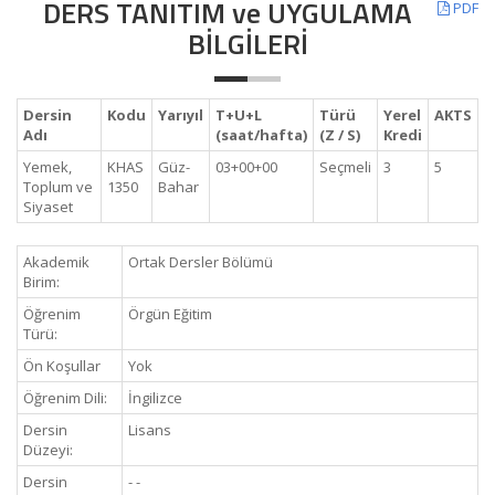
DERS TANITIM ve UYGULAMA
PDF
BİLGİLERİ
Dersin
Kodu
Yarıyıl
T+U+L
Türü
Yerel
AKTS
Adı
(saat/hafta)
(Z / S)
Kredi
Yemek,
KHAS
Güz-
03+00+00
Seçmeli
3
5
Toplum ve
1350
Bahar
Siyaset
Akademik
Ortak Dersler Bölümü
Birim:
Öğrenim
Örgün Eğitim
Türü:
Ön Koşullar
Yok
Öğrenim Dili:
İngilizce
Dersin
Lisans
Düzeyi:
Dersin
- -