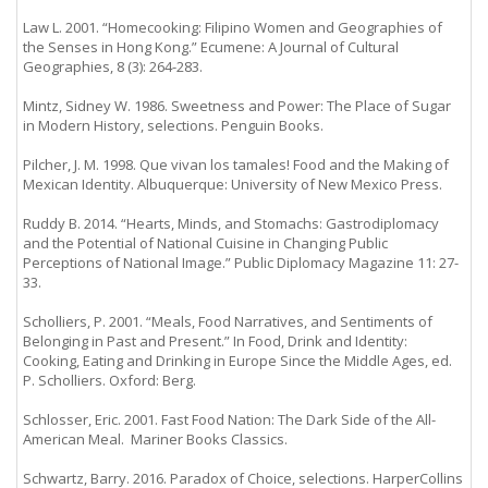
Law L. 2001. “Homecooking: Filipino Women and Geographies of
the Senses in Hong Kong.” Ecumene: A Journal of Cultural
Geographies, 8 (3): 264-283.
Mintz, Sidney W. 1986. Sweetness and Power: The Place of Sugar
in Modern History, selections. Penguin Books.
Pilcher, J. M. 1998. Que vivan los tamales! Food and the Making of
Mexican Identity. Albuquerque: University of New Mexico Press.
Ruddy B. 2014. “Hearts, Minds, and Stomachs: Gastrodiplomacy
and the Potential of National Cuisine in Changing Public
Perceptions of National Image.” Public Diplomacy Magazine 11: 27-
33.
Scholliers, P. 2001. “Meals, Food Narratives, and Sentiments of
Belonging in Past and Present.” In Food, Drink and Identity:
Cooking, Eating and Drinking in Europe Since the Middle Ages, ed.
P. Scholliers. Oxford: Berg.
Schlosser, Eric. 2001. Fast Food Nation: The Dark Side of the All-
American Meal. ‎ Mariner Books Classics.
Schwartz, Barry. 2016. Paradox of Choice, selections. HarperCollins