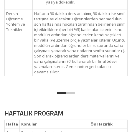
yazıya dökebilir.
Dersin
Haftada 90 dakika ders anlatımı, 90 dakika ise sınıf
Öğrenme
tartışmaları olacaktır. Öğrencilerden her modülün
Yöntem ve
son haftasında hocaları tarafından belirlenen sınıf
Teknikleri
içi etkinliklere (her biri %5) katılmaları istenir. İkinci
modülün ardından öğrencilerden kendi seçtikleri
bir vaka (%) üzerine proje yazmaları istenir. Üçüncü
modülün ardından öğrenciler bir restoranda saha
çalışması yaparak saha notlarını sınıfta sunarlar ( ).
Son olarak öğrencilerden ders materyallerini ve
saha çalışmalarını (0) kullanarak bir final ödevi
yazmaları istenir. Genel notun geri kalan 'u
devamsızlıktır.
HAFTALIK PROGRAM
Hafta
Konular
Ön Hazırlık