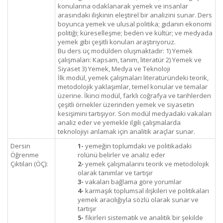
konularına odaklanarak yemek ve insanlar
arasındaki ilişkinin eleştirel bir analizini sunar. Ders
boyunca yemek ve ulusal politika; gıdanın ekonomi
politiği; küreselleşme; beden ve kültür; ve medyada
yemek gibi çeşitli konuları araştırıyoruz.
Bu ders üç modülden oluşmaktadır: 1) Yemek
çalışmaları: Kapsam, tanım, literatür 2) Yemek ve
Siyaset 3) Yemek, Medya ve Teknoloji
İlk modül, yemek çalışmaları literatüründeki teorik,
metodolojik yaklaşımlar, temel konular ve temalar
üzerine. İkinci modül, farklı coğrafya ve tarihlerden
çeşitli örnekler üzerinden yemek ve siyasetin
kesişimini tartışıyor. Son modül medyadaki vakaları
analiz eder ve yemekle ilgili çalışmalarda
teknolojiyi anlamak için analitik araçlar sunar.
Dersin
1-
yemeğin toplumdaki ve politikadaki
Öğrenme
rolünü belirler ve analiz eder
Çıktıları (ÖÇ):
2-
yemek çalışmalarını teorik ve metodolojik
olarak tanımlar ve tartışır
3-
vakaları bağlama göre yorumlar
4-
karmaşık toplumsal ilişkileri ve politikaları
yemek aracılığıyla sözlü olarak sunar ve
tartışır
5-
fikirleri sistematik ve analitik bir şekilde