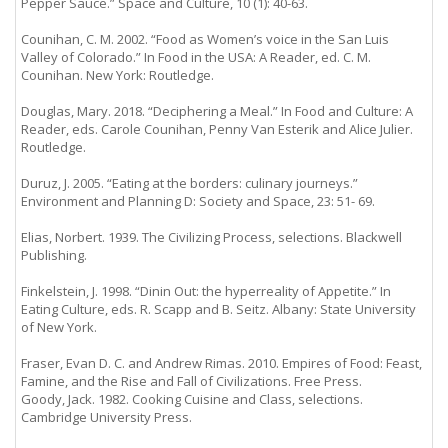
Pepper Sauce.” Space and Culture, 10 (1): 40-63.
Counihan, C. M. 2002. “Food as Women’s voice in the San Luis
Valley of Colorado.” In Food in the USA: A Reader, ed. C. M.
Counihan. New York: Routledge.
Douglas, Mary. 2018. “Deciphering a Meal.” In Food and Culture: A
Reader, eds. Carole Counihan, Penny Van Esterik and Alice Julier.
Routledge.
Duruz, J. 2005. “Eating at the borders: culinary journeys.”
Environment and Planning D: Society and Space, 23: 51- 69.
Elias, Norbert. 1939. The Civilizing Process, selections. Blackwell
Publishing.
Finkelstein, J. 1998. “Dinin Out: the hyperreality of Appetite.” In
Eating Culture, eds. R. Scapp and B. Seitz. Albany: State University
of New York.
Fraser, Evan D. C. and Andrew Rimas. 2010. Empires of Food: Feast,
Famine, and the Rise and Fall of Civilizations. Free Press.
Goody, Jack. 1982. Cooking Cuisine and Class, selections.
Cambridge University Press.