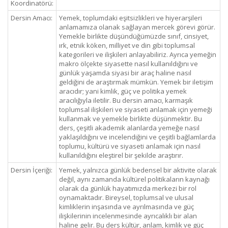
Koordinatörü:
Dersin Amacı:
Yemek, toplumdaki eşitsizlikleri ve hiyerarşileri
anlamamıza olanak sağlayan mercek görevi görür.
Yemekle birlikte düşündüğümüzde sınıf, cinsiyet,
ırk, etnik köken, milliyet ve din gibi toplumsal
kategorileri ve ilişkileri anlayabiliriz. Ayrıca yemeğin
makro ölçekte siyasette nasıl kullanıldığını ve
günlük yaşamda siyasi bir araç haline nasıl
geldiğini de araştırmak mümkün. Yemek bir iletişim
aracıdır; yani kimlik, güç ve politika yemek
aracılığıyla iletilir. Bu dersin amacı, karmaşık
toplumsal ilişkileri ve siyaseti anlamak için yemeği
kullanmak ve yemekle birlikte düşünmektir. Bu
ders, çeşitli akademik alanlarda yemeğe nasıl
yaklaşıldığını ve incelendiğini ve çeşitli bağlamlarda
toplumu, kültürü ve siyaseti anlamak için nasıl
kullanıldığını eleştirel bir şekilde araştırır.
Dersin İçeriği:
Yemek, yalnızca günlük bedensel bir aktivite olarak
değil, aynı zamanda kültürel politikaların kaynağı
olarak da günlük hayatımızda merkezi bir rol
oynamaktadır. Bireysel, toplumsal ve ulusal
kimliklerin inşasında ve ayrılmasında ve güç
ilişkilerinin incelenmesinde ayrıcalıklı bir alan
haline gelir. Bu ders kültür, anlam, kimlik ve güç