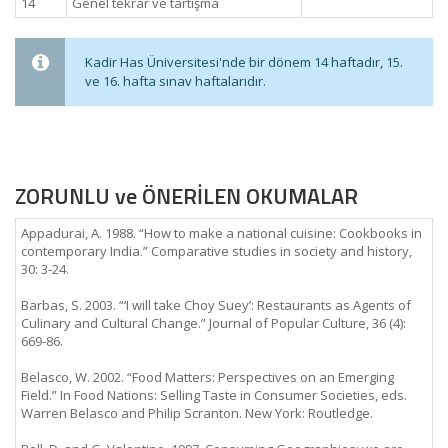
14
Genel tekrar ve tartışma
Kadir Has Üniversitesi'nde bir dönem 14 haftadır, 15.
ve 16. hafta sınav haftalarıdır.
ZORUNLU ve ÖNERİLEN OKUMALAR
Appadurai, A. 1988. “How to make a national cuisine: Cookbooks in
contemporary India.” Comparative studies in society and history,
30: 3-24.
Barbas, S. 2003. “‘I will take Choy Suey’: Restaurants as Agents of
Culinary and Cultural Change.” Journal of Popular Culture, 36 (4):
669-86.
Belasco, W. 2002. “Food Matters: Perspectives on an Emerging
Field.” In Food Nations: Selling Taste in Consumer Societies, eds.
Warren Belasco and Philip Scranton. New York: Routledge.