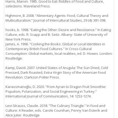
Harris, Marvin. 1985. Good to Eat: Riddles of Food and Culture,
selections. Waveland Press.
Highmore, B. 2008. “Alimentary Agents: Food, Cultural Theory and
Multiculturalism.” Journal of Intercultural Studies, 29 (4): 381-398.
hooks, b. 1998. “Eating the Other: Desire and Resistance.” In Eating
Culture, eds. R. Scapp and B. Seitz. Albany: State of University of
New York Press.
James, A. 1996. “Cooking the Books: Global or Local Identities in
Contemporary British Food Cultures.” In Cross-Cultural
Consumption: Global markets, local realities, ed. D. Howes. London:
Routledge.
Kamp, David. 2007. United States of Arugula: The Sun Dried, Cold
Pressed, Dark Roasted, Extra Virgin Story of the American Food
Revolution. Clarkson Potter Press.
Karaosmanoğlu, D. 2020. “From Ayran to Dragon Fruit Smoothie:
Populism, Polarization, and Social Engineering in Turkey.”
International Journal of Communication, 14: 1253-1274.
Levi-Strauss, Claude. 2018. “The Culinary Triangle.” In Food and
Culture: A Reader, eds. Carole Counihan, Penny Van Esterik and
Alice Julier. Routledge.