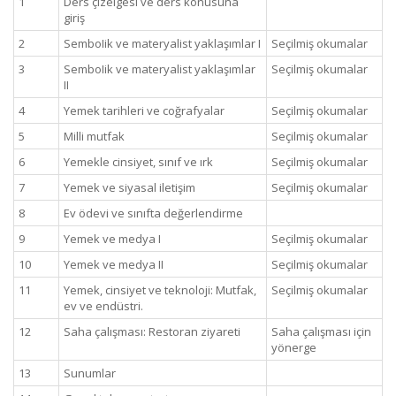
1
Ders çizelgesi ve ders konusuna
giriş
2
SemboIik ve materyalist yaklaşımlar I
Seçilmiş okumalar
3
SemboIik ve materyalist yaklaşımlar
Seçilmiş okumalar
II
4
Yemek tarihleri ve coğrafyalar
Seçilmiş okumalar
5
Milli mutfak
Seçilmiş okumalar
6
Yemekle cinsiyet, sınıf ve ırk
Seçilmiş okumalar
7
Yemek ve siyasal iletişim
Seçilmiş okumalar
8
Ev ödevi ve sınıfta değerlendirme
9
Yemek ve medya I
Seçilmiş okumalar
10
Yemek ve medya II
Seçilmiş okumalar
11
Yemek, cinsiyet ve teknoloji: Mutfak,
Seçilmiş okumalar
ev ve endüstri.
12
Saha çalışması: Restoran ziyareti
Saha çalışması için
yönerge
13
Sunumlar