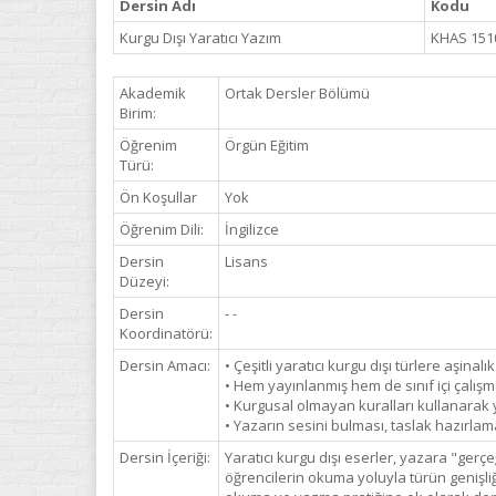
Dersin Adı
Kodu
Kurgu Dışı Yaratıcı Yazım
KHAS 151
Akademik
Ortak Dersler Bölümü
Birim:
Öğrenim
Örgün Eğitim
Türü:
Ön Koşullar
Yok
Öğrenim Dili:
İngilizce
Dersin
Lisans
Düzeyi:
Dersin
- -
Koordinatörü:
Dersin Amacı:
• Çeşitli yaratıcı kurgu dışı türlere aşina
• Hem yayınlanmış hem de sınıf içi çalışm
• Kurgusal olmayan kuralları kullanarak
• Yazarın sesini bulması, taslak hazırlam
Dersin İçeriği:
Yaratıcı kurgu dışı eserler, yazara "gerçe
öğrencilerin okuma yoluyla türün genişli