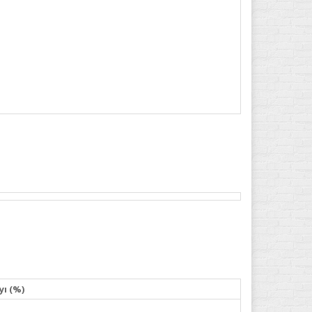
yı (%)