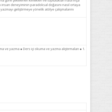
ma göre şekillenen kimlikleri ve toplulukları nasıl inşa
rin insan deneyiminin paradoksal doğasını nasıl ortaya
e yazmayı geliştirmeye yönelik atölye çalışmalarını
uma ve yazma ● Ders içi okuma ve yazma alıştırmaları ● 1.