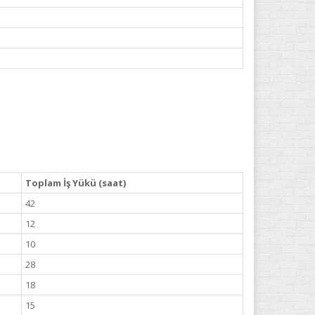
Toplam İş Yükü (saat)
42
12
10
28
18
15