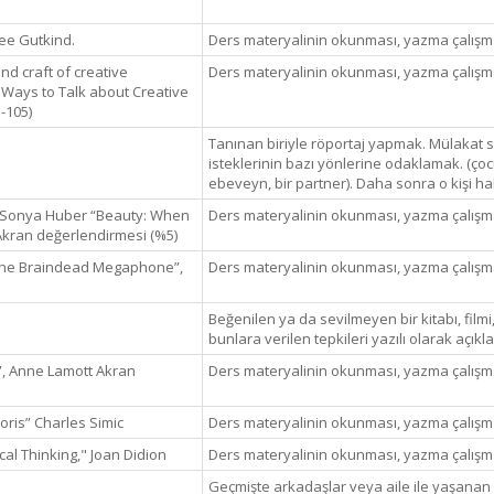
Lee Gutkind.
Ders materyalinin okunması, yazma çalışmas
and craft of creative
Ders materyalinin okunması, yazma çalışmas
y Ways to Talk about Creative
-105)
Tanınan biriyle röportaj yapmak. Mülakat sor
isteklerinin bazı yönlerine odaklamak. (çocukl
ebeveyn, bir partner). Daha sonra o kişi 
, Sonya Huber “Beauty: When
Ders materyalinin okunması, yazma çalışmas
 Akran değerlendirmesi (%5)
“The Braindead Megaphone”,
Ders materyalinin okunması, yazma çalışmas
Beğenilen ya da sevilmeyen bir kitabı, film
bunlara verilen tepkileri yazılı olarak açık
s”, Anne Lamott Akran
Ders materyalinin okunması, yazma çalışmas
oris” Charles Simic
Ders materyalinin okunması, yazma çalışmas
cal Thinking," Joan Didion
Ders materyalinin okunması, yazma çalışmas
Geçmişte arkadaşlar veya aile ile yaşanan 