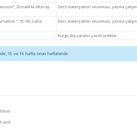
Revision”, Donald M. Murray
Ders materyalinin okunması, yazma çalışmas
urnalism.”, 75–90, Carla
Ders materyalinin okunması, yazma çalışmas
Kurgu dışı yaratıcı yazım üretme
r, 15. ve 16. hafta sınav haftalarıdır.
 Bölüm
1) and