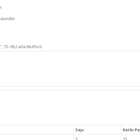
r
 Saunder
”, 75–90,Carla Mulford.
Sayı
Katkı Pa
3
15