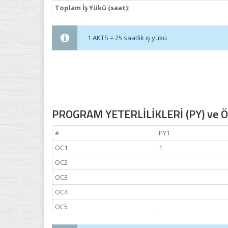
Toplam İş Yükü (saat):
1 AKTS = 25 saatlik iş yükü
PROGRAM YETERLİLİKLERİ (PY) ve ÖĞ
#
PY1
OC1
1
OC2
OC3
OC4
OC5