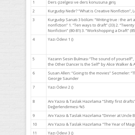
1
Ders çizelgesi ve ders konusuna giriş
2
Kurgudışı Nedir? “What is Creative Nonfiction”, 
3
Kurgudışı Sanatı 3 bölüm: “Writing true : the art 
nonfiction” 1. “Ten ways to draft” (33) 2. “Twent
Nonfiction” (80-81) 3. “Workshopping a Draft” (85
4
Yazı Ödevi 1 ()
5
Yazarın Sesin Bulması “The sound of yourself”
the Other Dancer Is the Self” by Alice Walker &
6
Susan Allen: “Going to the movies” Secmeler: 
George Saunder
7
Yazı Ödevi 2 ()
8
Anı Yazısı & Taslak Hazırlama “Shitty first draft
Değerlendirmesi %5
9
Anı Yazısı & Taslak Hazırlama “Dinner at Uncle B
10
Anı Yazısı & Taslak Hazırlama "The Year of Magi
11
Yazı Ödevi 3 ()