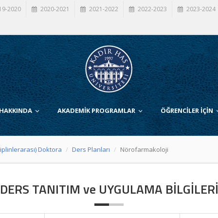
19-2020
2020-2021
2021-2022
2022-2023
2023-2024
 HAKKINDA
AKADEMİK PROGRAMLAR
ÖĞRENCİLER İÇİN
iplinlerarası) Doktora
Ders Planları
Nörofarmakoloji
DERS TANITIM ve UYGULAMA BİLGİLER