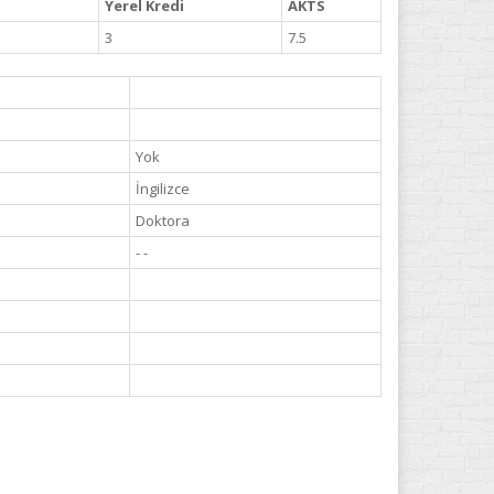
Yerel Kredi
AKTS
3
7.5
Yok
İngilizce
Doktora
- -