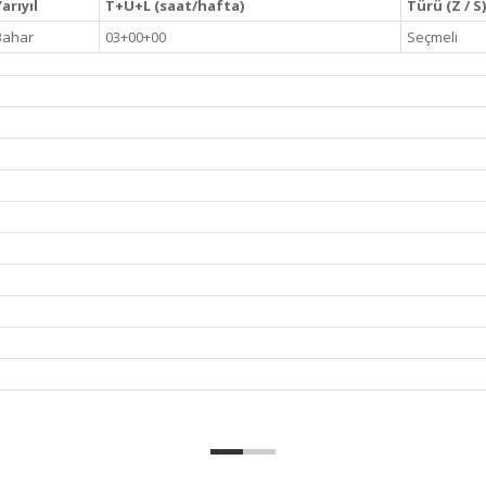
arıyıl
T+U+L (saat/hafta)
Türü (Z / S)
Bahar
03+00+00
Seçmeli