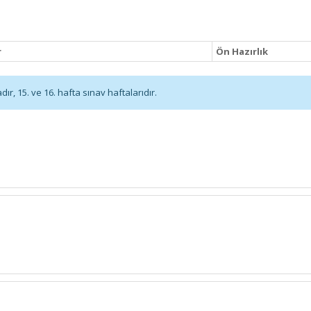
r
Ön Hazırlık
r, 15. ve 16. hafta sınav haftalarıdır.