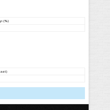
yı (%)
saat)