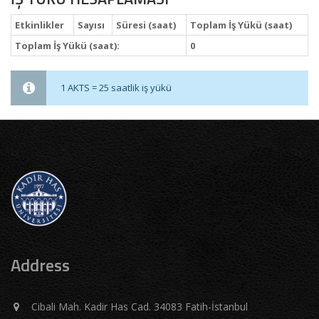
Etkinlikler
Sayısı
Süresi (saat)
Toplam İş Yükü (saat)
Toplam İş Yükü (saat):
0
1 AKTS = 25 saatlik iş yükü
Address
Cibali Mah. Kadir Has Cad. 34083 Fatih-İstanbul