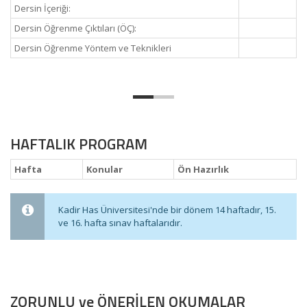
Dersin İçeriği:
Dersin Öğrenme Çıktıları (ÖÇ):
Dersin Öğrenme Yöntem ve Teknikleri
HAFTALIK PROGRAM
Hafta
Konular
Ön Hazırlık
Kadir Has Üniversitesi'nde bir dönem 14 haftadır, 15.
ve 16. hafta sınav haftalarıdır.
ZORUNLU ve ÖNERİLEN OKUMALAR