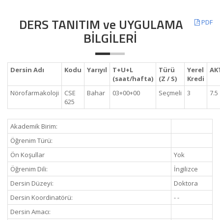
DERS TANITIM ve UYGULAMA
PDF
BİLGİLERİ
Dersin Adı
Kodu
Yarıyıl
T+U+L
Türü
Yerel
AK
(saat/hafta)
(Z / S)
Kredi
Nörofarmakoloji
CSE
Bahar
03+00+00
Seçmeli
3
7.5
625
Akademik Birim:
Öğrenim Türü:
Ön Koşullar
Yok
Öğrenim Dili:
İngilizce
Dersin Düzeyi:
Doktora
Dersin Koordinatörü:
- -
Dersin Amacı: