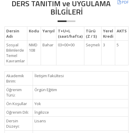
DERS TANITIM ve UYGULAMA
PDF
BİLGİLERİ
Dersin
Kodu
Yarıyıl
T+U+L
Türü
Yerel
AKTS
Adı
(saat/hafta)
(Z / S)
Kredi
Sosyal
NMD
Bahar
03+00+00
Seçmeli
3
5
Bilimlerde
108
Temel
Kavramlar
Akademik
İletişim Fakültesi
Birim:
Öğrenim
Örgün Eğitim
Türü:
Ön Koşullar
Yok
Öğrenim Dili:
İngilizce
Dersin
Lisans
Düzeyi: