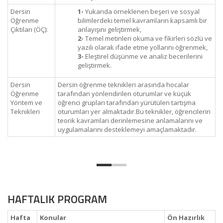
Dersin
1-
Yukarıda örneklenen beşeri ve sosyal
Öğrenme
bilimlerdeki temel kavramların kapsamlı bir
Çıktıları (ÖÇ):
anlayışını geliştirmek,
2-
Temel metinleri okuma ve fikirleri sözlü ve
yazılı olarak ifade etme yollarını öğrenmek,
3-
Eleştirel düşünme ve analiz becerilerini
geliştirmek.
Dersin
Dersin öğrenme teknikleri arasında hocalar
Öğrenme
tarafından yönlendirilen oturumlar ve küçük
Yöntem ve
öğrenci grupları tarafından yürütülen tartışma
Teknikleri
oturumları yer almaktadır.Bu teknikler, öğrencilerin
teorik kavramları derinlemesine anlamalarını ve
uygulamalarını desteklemeyi amaçlamaktadır.
HAFTALIK PROGRAM
Hafta
Konular
Ön Hazırlık