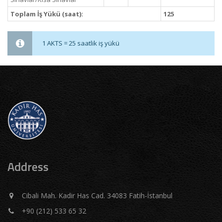
Toplam İş Yükü (saat):
125
1 AKTS = 25 saatlik iş yükü
Address
Cibali Mah. Kadir Has Cad. 34083 Fatih-İstanbul
+90 (212) 533 65 32