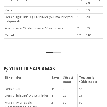
(%)
Katılım
14
10
Dersle İlgili Sınıf Dışı Etkinlikler (okuma, bireysel
1
20
çalışma vb.)
Ara Sınavlar/Sözlü Sınavlar/Kısa Sınavlar
2
70
Total:
17
100
İŞ YÜKÜ HESAPLAMASI
Etkinlikler
Sayısı
Süresi
Toplam İş
(saat)
Yükü (saat)
Ders Saati
14
3
42
Dersle İlgili Sınıf Dışı Etkinlikler
1
23
23
Ara Sınavlar/Sözlü
2
30
60
Sınavlar/Kısa Sınavlar