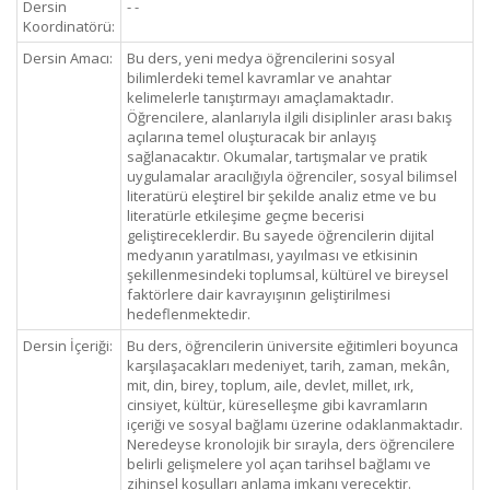
Dersin
- -
Koordinatörü:
Dersin Amacı:
Bu ders, yeni medya öğrencilerini sosyal
bilimlerdeki temel kavramlar ve anahtar
kelimelerle tanıştırmayı amaçlamaktadır.
Öğrencilere, alanlarıyla ilgili disiplinler arası bakış
açılarına temel oluşturacak bir anlayış
sağlanacaktır. Okumalar, tartışmalar ve pratik
uygulamalar aracılığıyla öğrenciler, sosyal bilimsel
literatürü eleştirel bir şekilde analiz etme ve bu
literatürle etkileşime geçme becerisi
geliştireceklerdir. Bu sayede öğrencilerin dijital
medyanın yaratılması, yayılması ve etkisinin
şekillenmesindeki toplumsal, kültürel ve bireysel
faktörlere dair kavrayışının geliştirilmesi
hedeflenmektedir.
Dersin İçeriği:
Bu ders, öğrencilerin üniversite eğitimleri boyunca
karşılaşacakları medeniyet, tarih, zaman, mekân,
mit, din, birey, toplum, aile, devlet, millet, ırk,
cinsiyet, kültür, küreselleşme gibi kavramların
içeriği ve sosyal bağlamı üzerine odaklanmaktadır.
Neredeyse kronolojik bir sırayla, ders öğrencilere
belirli gelişmelere yol açan tarihsel bağlamı ve
zihinsel koşulları anlama imkanı verecektir.