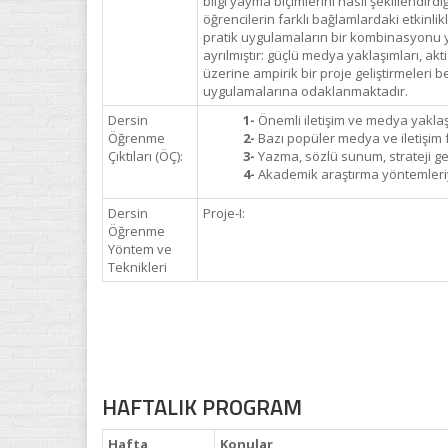
bilgi yayma biçimlerini nasıl şekillendird
öğrencilerin farklı bağlamlardaki etkinlik
pratik uygulamaların bir kombinasyonu yol
ayrılmıştır: güçlü medya yaklaşımları, akt
üzerine ampirik bir proje geliştirmeleri b
uygulamalarına odaklanmaktadır.
Dersin
1-
Önemli iletişim ve medya yaklaşı
Öğrenme
2-
Bazı popüler medya ve iletişim f
Çıktıları (ÖÇ):
3-
Yazma, sözlü sunum, strateji geliş
4-
Akademik araştırma yöntemleriyle
Dersin
Proje-I:
Öğrenme
Yöntem ve
Teknikleri
HAFTALIK PROGRAM
Hafta
Konular