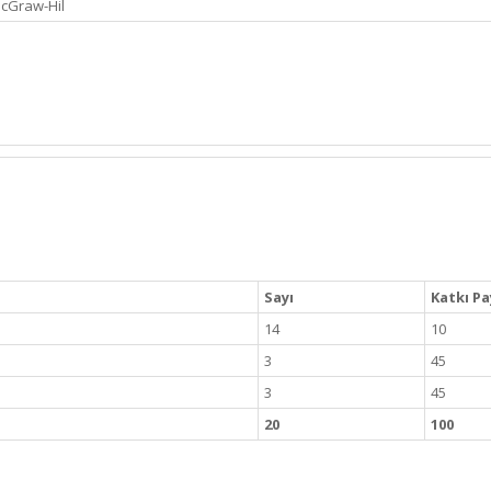
 McGraw-Hil
Sayı
Katkı Pa
14
10
3
45
3
45
20
100