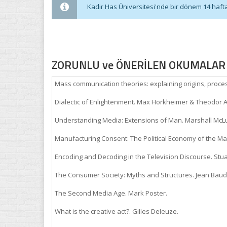
Kadir Has Üniversitesi'nde bir dönem 14 haftadı
ZORUNLU ve ÖNERİLEN OKUMALAR
Mass communication theories: explaining origins, proce
Dialectic of Enlightenment. Max Horkheimer & Theodor 
Understanding Media: Extensions of Man. Marshall McL
Manufacturing Consent: The Political Economy of the
Encoding and Decoding in the Television Discourse. Stuar
The Consumer Society: Myths and Structures. Jean Baudr
The Second Media Age. Mark Poster.
What is the creative act?. Gilles Deleuze.