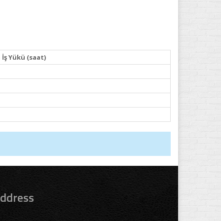
İş Yükü (saat)
ddress