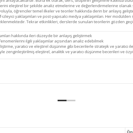
iğini anlayacaklardır. Buna ek olarak, ders, disiplinin gelişimine katkıda bul
lerini eleştirel bir şekilde analiz etmelerine ve değerlendirmelerine olanak 
uyla, öğrenciler temel ilkeler ve teoriler hakkında derin bir anlayış gelişt
if-izleyici yaklaşımları ve post-yapısalcı medya yaklaşımları. Her modülden s
eklenmektedir. Tekrar etkinlikleri, derslerde sunulan teorilerin gözden geçir
mları hakkında ileri düzeyde bir anlayış geliştirmek
enomenlerini ilgili yaklaşımlar açısından analiz edebilmek
tirme, yaratıcı ve eleştirel düşünme gibi becerilerle stratejik ve yaratıcı ile
 zenginleştirilmiş eleştirel, analitik ve yaratıcı düşünme becerileri ve özyö
Ön 