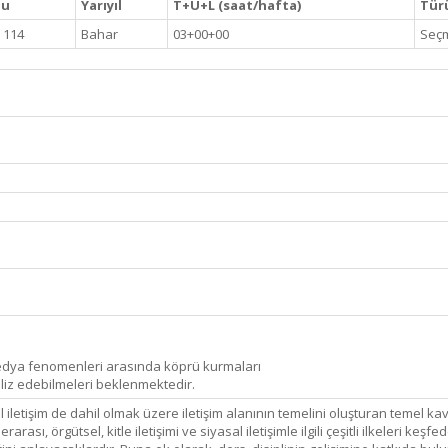
du
Yarıyıl
T+U+L (saat/hafta)
Türü
 114
Bahar
03+00+00
Seçm
 medya fenomenleri arasında köprü kurmaları
liz edebilmeleri beklenmektedir.
asal iletişim de dahil olmak üzere iletişim alanının temelini oluşturan temel
arası, örgütsel, kitle iletişimi ve siyasal iletişimle ilgili çeşitli ilkeleri keş