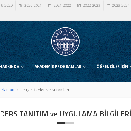
19-2020
2020-2021
2021-2022
2022-2023
2023-2024
 HAKKINDA
AKADEMİK PROGRAMLAR
ÖĞRENCİLER İÇİN
 Planları
İletişim İlkeleri ve Kuramları
DERS TANITIM ve UYGULAMA BİLGİLER