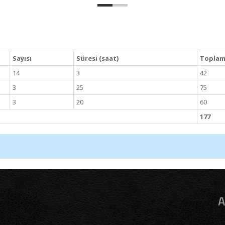
Sayısı
Süresi (saat)
Toplam 
14
3
42
3
25
75
3
20
60
177
A