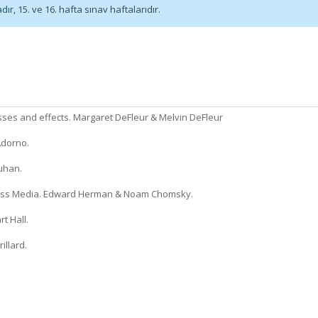
r, 15. ve 16. hafta sınav haftalarıdır.
sses and effects. Margaret DeFleur & Melvin DeFleur
Adorno.
uhan.
 Mass Media. Edward Herman & Noam Chomsky.
t Hall.
illard.