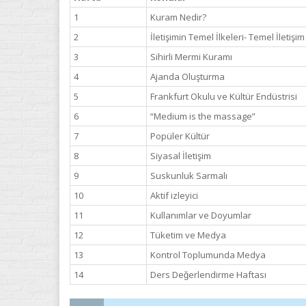
1
Kuram Nedir?
2
İletişimin Temel İlkeleri- Temel İletişi
3
Sihirli Mermi Kuramı
4
Ajanda Oluşturma
5
Frankfurt Okulu ve Kültür Endüstrisi
6
“Medium is the massage”
7
Popüler Kültür
8
Siyasal İletişim
9
Suskunluk Sarmalı
10
Aktif izleyici
11
Kullanımlar ve Doyumlar
12
Tüketim ve Medya
13
Kontrol Toplumunda Medya
14
Ders Değerlendirme Haftası