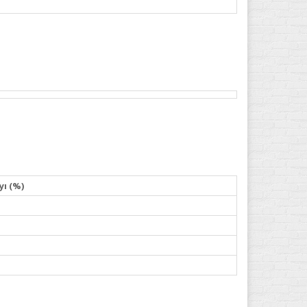
yı (%)