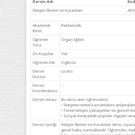
Dersin Adı
Ko
İletişim İlkeleri ve Kuramları
ADV
Akademik
Reklamcılık
Birim:
Öğrenim
Örgün Eğitim
Türü:
Ön Koşullar
Yok
Öğrenim Dili:
İngilizce
Dersin
Lisans
Düzeyi:
Dersin
- -
Koordinatörü:
Dersin Amacı:
Bu dersi alan öğrencilerin:
• İletişimin temel kavramlarını anlamaları
• Temel iletişim yaklaşımları ve güncel
• Sosyal medyadaki popüler olguları ana
Dersin İçeriği:
İletişim İlkeleri ve Kuramları dersi, siy
genel bakış sunmaktadır. Öğrenciler, kişiler