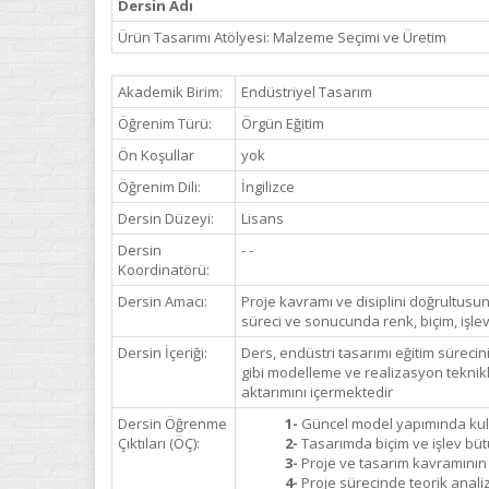
Dersin Adı
Ürün Tasarımı Atölyesi: Malzeme Seçimi ve Üretim
Akademik Birim:
Endüstriyel Tasarım
Öğrenim Türü:
Örgün Eğitim
Ön Koşullar
yok
Öğrenim Dili:
İngilizce
Dersin Düzeyi:
Lisans
Dersin
- -
Koordinatörü:
Dersin Amacı:
Proje kavramı ve disiplini doğrultusun
süreci ve sonucunda renk, biçim, işle
Dersin İçeriği:
Ders, endüstri tasarımı eğitim sürecin
gibi modelleme ve realizasyon teknikle
aktarımını içermektedir
Dersin Öğrenme
1-
Güncel model yapımında kullan
Çıktıları (ÖÇ):
2-
Tasarımda biçim ve işlev büt
3-
Proje ve tasarım kavramının
4-
Proje sürecinde teorik analiz