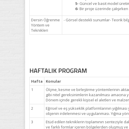
5-
Güncel ve basit model üretim 
6-
Bir proje üzerinde çalışırke
Dersin Öğrenme
- Görsel destekli sunumlar- Teorik bil
Yöntem ve
Teknikleri
HAFTALIK PROGRAM
Hafta
Konular
1
Ölçme, kesme ve birleştirme yöntemlerinin aktar
gibi nitel gereksinimlerin kazanılması amacına y
Dönem içinde gerekli kişisel el aletleri ve malzeme
2
Eğrisel ve eş yükseklik platformlarının yığılmas
objenin irdelenmesi ve uygulanması. Yığma yö
3
Etüd edilen tekniklerin toplamının senteziyle 
ve farklı formlar içeren bölgelerden oluşmuş ve ü