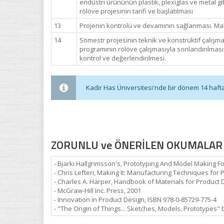
endüstri ürününün plastik, plexiglas ve metal gi
rölöve projesinin tarifi ve başlatılması
13
Projenin kontrolü ve devamının sağlanması. Ma
14
Sömestr projesinin teknik ve konstrüktif çalışm
programının rölöve çalışmasıyla sonlandırılması ve
kontrol ve değerlendirilmesi.
Kadir Has Üniversitesi'nde bir dönem 14 haftadı
ZORUNLU ve ÖNERİLEN OKUMALAR
- Bjarki Hallgrimsson's, Prototyping And Model Making Fo
- Chris Lefteri, Making It: Manufacturing Techniques for 
- Charles A. Harper, Handbook of Materials for Product D
- McGraw-Hill Inc. Press, 2001
- Innovation in Product Design, ISBN 978-0-85729-775-4
- "The Origin of Things... Sketches, Models, Prototypes" 