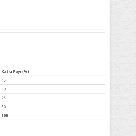
Katkı Payı (%)
15
10
25
50
100