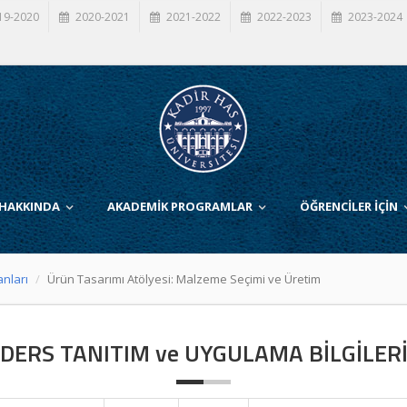
19-2020
2020-2021
2021-2022
2022-2023
2023-2024
 HAKKINDA
AKADEMİK PROGRAMLAR
ÖĞRENCİLER İÇİN
anları
Ürün Tasarımı Atölyesi: Malzeme Seçimi ve Üretim
DERS TANITIM ve UYGULAMA BİLGİLER