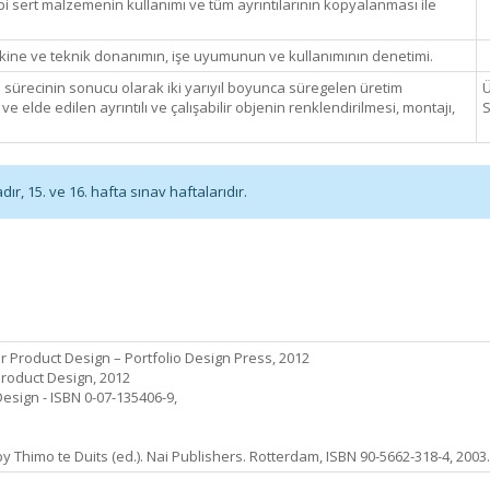
bi sert malzemenin kullanımı ve tüm ayrıntılarının kopyalanması ile
kine ve teknik donanımın, işe uyumunun ve kullanımının denetimi.
a sürecinin sonucu olarak iki yarıyıl boyunca süregelen üretim
Ü
 elde edilen ayrıntılı ve çalışabilir objenin renklendirilmesi, montajı,
S
r, 15. ve 16. hafta sınav haftalarıdır.
r Product Design – Portfolio Design Press, 2012
Product Design, 2012
esign - ISBN 0-07-135406-9,
by Thimo te Duits (ed.). Nai Publishers. Rotterdam, ISBN 90-5662-318-4, 2003.