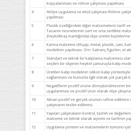
kopyalanması ve rölöve çalışması yapılması
4
Atölye uygulama ve etüd çalışması Rölöve çalış
yapılması
5
Plastik özelliğindeki diğer malzemelerin tarifi ve
Tasarım nesnelerinin sert ve orta sertlikte malz
(heykeltıraş mantığında) obje üretim biçimlerine 
6
Karma malzeme (Ahşap, metal, plastik, cam, kart
modelinin yapılması. Örn: Satranç figürleri, el alet
7
Standart ve teknik bir kalıplama malzemesi olar
seçilen bir objenin heykel çamuruyla kalıp model
8
Üretilen kalıp modelinin silikon kalıp yöntemiyl
sağlanması ve bununla ilgili olarak çok parçalı k
9
Negatiflerin pozitif ürüne dönüştürülmesinin bir
uygulanması ve pozitif ürün olarak obje çıkışına
10
Alınan pozitif ve gerçek ürünün rafine edilmesi
çalışmanın teslim edilmesi.
11
Yapılan çalışmaların kontrol, tashih ve değerlen
malzeme ve teknik olarak açınımı ve tarifinin ya
12
Uygulama yöntem ve malzemelerin tümünü içeren