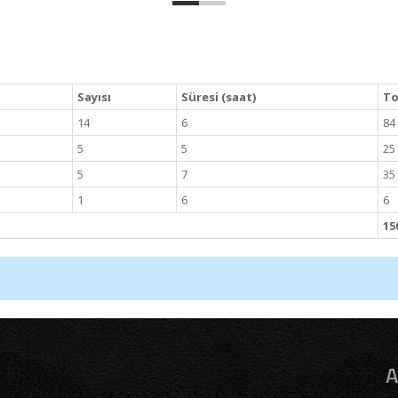
Sayısı
Süresi (saat)
To
14
6
84
5
5
25
5
7
35
1
6
6
15
A