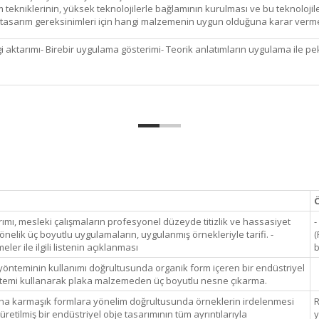
tekniklerinin, yüksek teknolojilerle bağlamının kurulması ve bu teknolojile
n tasarım gereksinimleri için hangi malzemenin uygun olduğuna karar verm
gi aktarımı- Birebir uygulama gösterimi- Teorik anlatımların uygulama ile pek
Ö
ımı, mesleki çalışmaların profesyonel düzeyde titizlik ve hassasiyet
-
önelik üç boyutlu uygulamaların, uygulanmış örnekleriyle tarifi. -
(
ler ile ilgili listenin açıklanması
b
ı yönteminin kullanımı doğrultusunda organik form içeren bir endüstriyel
ntemi kullanarak plaka malzemeden üç boyutlu nesne çıkarma.
daha karmaşık formlara yönelim doğrultusunda örneklerin irdelenmesi
R
retilmiş bir endüstriyel obje tasarımının tüm ayrıntılarıyla
y