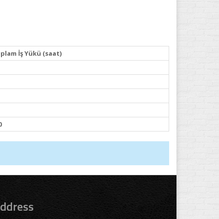
plam İş Yükü (saat)
0
ddress