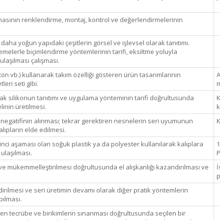
masının renklendirme, montaj, kontrol ve değerlendirmelerinin
 daha yoğun yapıdaki çeşitlerin görsel ve işlevsel olarak tanıtımı.
emelerle biçimlendirme yöntemlerinin tarifi, eksiltme yoluyla
ulaşılması çalışması.
on vb.) kullanarak takım özelliği gösteren ürün tasarımlarının
A
leri seti gibi.
m
ak silikonun tanıtımı ve uygulama yönteminin tarifi doğrultusunda
K
inin üretilmesi.
k
e negatifinin alınması; tekrar gerektiren nesnelerin seri uyumunun
K
alıpların elde edilmesi.
inci aşaması olan soğuk plastik ya da polyester kullanılarak kalıplara
1
 ulaşılması.
P
 ve mükemmelleştirilmesi doğrultusunda el alışkanlığı kazandırılması ve
İ
p
dirilmesi ve seri üretimin devamı olarak diğer pratik yöntemlerin
pılması.
 tecrübe ve birikimlerin sınanması doğrultusunda seçilen bir