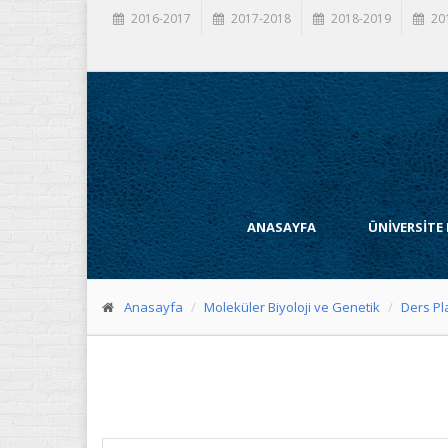
2016-2017
2017-2018
2018-2019
20
ANASAYFA
ÜNİVERSİTE
Anasayfa
Moleküler Biyoloji ve Genetik
Ders Pl