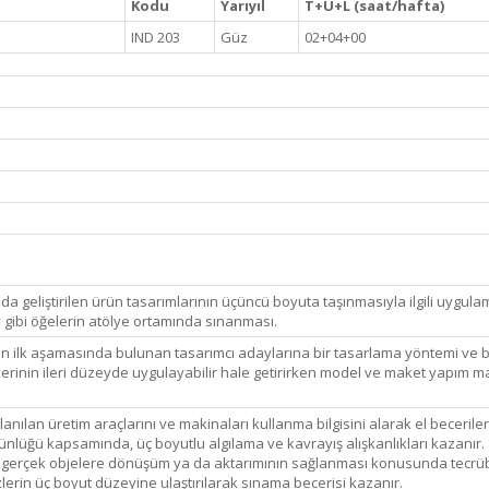
Kodu
Yarıyıl
T+U+L (saat/hafta)
IND 203
Güz
02+04+00
da geliştirilen ürün tasarımlarının üçüncü boyuta taşınmasıyla ilgili uygula
v gibi öğelerin atölye ortamında sınanması.
in ilk aşamasında bulunan tasarımcı adaylarına bir tasarlama yöntemi ve bir
rinin ileri düzeyde uygulayabilir hale getirirken model ve maket yapım malze
ılan üretim araçlarını ve makinaları kullanma bilgisini alarak el becerileri
ünlüğü kapsamında, üç boyutlu algılama ve kavrayış alışkanlıkları kazanır.
 gerçek objelere dönüşüm ya da aktarımının sağlanması konusunda tecrüb
lerin üç boyut düzeyine ulaştırılarak sınama becerisi kazanır.