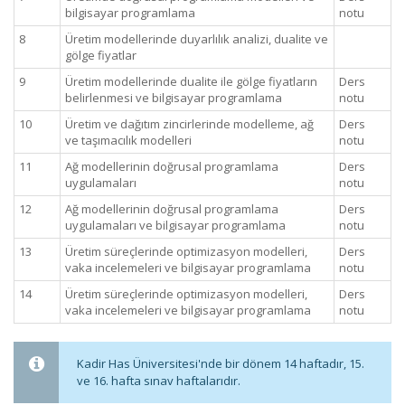
bilgisayar programlama
notu
8
Üretim modellerinde duyarlılık analizi, dualite ve
gölge fiyatlar
9
Üretim modellerinde dualite ile gölge fiyatların
Ders
belirlenmesi ve bilgisayar programlama
notu
10
Üretim ve dağıtım zincirlerinde modelleme, ağ
Ders
ve taşımacılık modelleri
notu
11
Ağ modellerinin doğrusal programlama
Ders
uygulamaları
notu
12
Ağ modellerinin doğrusal programlama
Ders
uygulamaları ve bilgisayar programlama
notu
13
Üretim süreçlerinde optimizasyon modelleri,
Ders
vaka incelemeleri ve bilgisayar programlama
notu
14
Üretim süreçlerinde optimizasyon modelleri,
Ders
vaka incelemeleri ve bilgisayar programlama
notu
Kadir Has Üniversitesi'nde bir dönem 14 haftadır, 15.
ve 16. hafta sınav haftalarıdır.