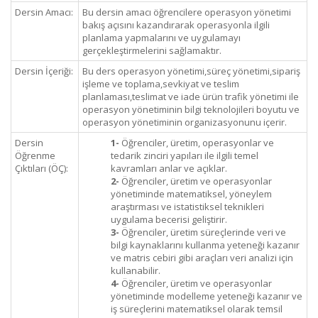
Dersin Amacı:
Bu dersin amacı öğrencilere operasyon yönetimi
bakış açısını kazandırarak operasyonla ilgili
planlama yapmalarını ve uygulamayı
gerçekleştirmelerini sağlamaktır.
Dersin İçeriği:
Bu ders operasyon yönetimi,süreç yönetimi,sipariş
işleme ve toplama,sevkiyat ve teslim
planlaması,teslimat ve iade ürün trafik yönetimi ile
operasyon yönetiminin bilgi teknolojileri boyutu ve
operasyon yönetiminin organizasyonunu içerir.
Dersin
1-
Öğrenciler, üretim, operasyonlar ve
Öğrenme
tedarik zinciri yapıları ile ilgili temel
Çıktıları (ÖÇ):
kavramları anlar ve açıklar.
2-
Öğrenciler, üretim ve operasyonlar
yönetiminde matematiksel, yöneylem
araştırması ve istatistiksel teknikleri
uygulama becerisi geliştirir.
3-
Öğrenciler, üretim süreçlerinde veri ve
bilgi kaynaklarını kullanma yeteneği kazanır
ve matris cebiri gibi araçları veri analizi için
kullanabilir.
4-
Öğrenciler, üretim ve operasyonlar
yönetiminde modelleme yeteneği kazanır ve
iş süreçlerini matematiksel olarak temsil