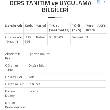
DERS TANITIM ve UYGULAMA
PDF
BİLGİLERİ
Dersin Adı
Kodu
Yarıyıl
T+U+L
Türü
Yerel
AKTS
(saat/hafta)
(Z / S)
Kredi
Operasyon
BUS
Bahar
03+00+00
Seçmeli
3
6
Yönetimi
326
Akademik
İşletme Bölümü
Birim:
Öğrenim
Örgün Eğitim
Türü:
Ön Koşullar
Yok
Öğrenim Dili:
İngilizce
Dersin
Lisans
Düzeyi:
Dersin
- -
Koordinatörü: