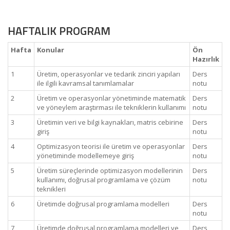
HAFTALIK PROGRAM
Hafta
Konular
Ön
Hazırlık
1
Üretim, operasyonlar ve tedarik zinciri yapıları
Ders
ile ilgili kavramsal tanımlamalar
notu
2
Üretim ve operasyonlar yönetiminde matematik
Ders
ve yöneylem araştırması ile tekniklerin kullanımı
notu
3
Üretimin veri ve bilgi kaynakları, matris cebirine
Ders
giriş
notu
4
Optimizasyon teorisi ile üretim ve operasyonlar
Ders
yönetiminde modellemeye giriş
notu
5
Üretim süreçlerinde optimizasyon modellerinin
Ders
kullanımı, doğrusal programlama ve çözüm
notu
teknikleri
6
Üretimde doğrusal programlama modelleri
Ders
notu
7
Üretimde doğrusal programlama modelleri ve
Ders