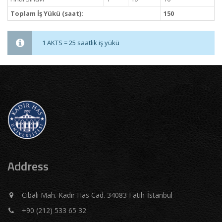
Toplam İş Yükü (saat):
150
1 AKTS = 25 saatlik iş yükü
Address
Cibali Mah. Kadir Has Cad. 34083 Fatih-İstanbul
+90 (212) 533 65 32