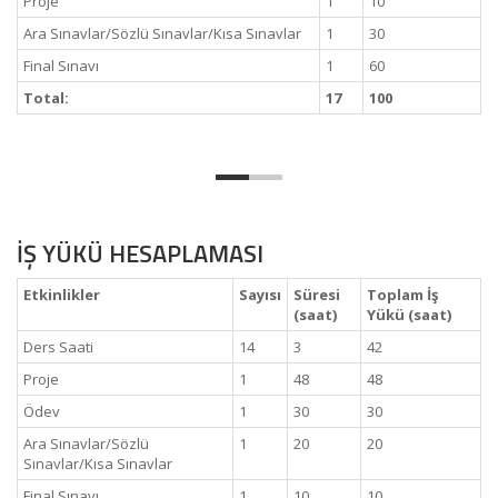
Proje
1
10
Ara Sınavlar/Sözlü Sınavlar/Kısa Sınavlar
1
30
Final Sınavı
1
60
Total:
17
100
İŞ YÜKÜ HESAPLAMASI
Etkinlikler
Sayısı
Süresi
Toplam İş
(saat)
Yükü (saat)
Ders Saati
14
3
42
Proje
1
48
48
Ödev
1
30
30
Ara Sınavlar/Sözlü
1
20
20
Sınavlar/Kısa Sınavlar
Final Sınavı
1
10
10