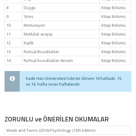
8
Duygu
Kitap Bölümü
9
Stres
Kitap Bölümü
10
Motivasyon
Kitap Bölümü
11
Mutluluk arayışı
Kitap Bölümü
12
Kişilik
Kitap Bölümü
13
Ruhsal Bozukluklar
Kitap Bölümü
14
Ruhsal bozukluklar devam
Kitap Bölümü
Kadir Has Üniversitesi'nde bir dönem 14 haftadır, 15.
ve 16. hafta sınav haftalarıdır.
ZORUNLU ve ÖNERİLEN OKUMALAR
Wade and Tavris (2016) Psychology (12th Edition)