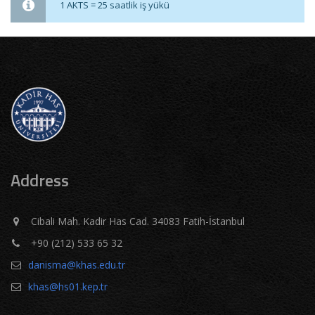
1 AKTS = 25 saatlik iş yükü
Address
Cibali Mah. Kadir Has Cad. 34083 Fatih-İstanbul
+90 (212) 533 65 32
danisma@khas.edu.tr
khas@hs01.kep.tr