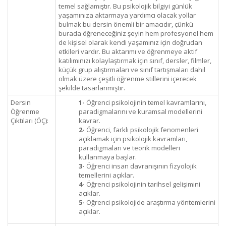
temel sağlamıştır. Bu psikolojik bilgiyi günlük
yaşamınıza aktarmaya yardımcı olacak yollar
bulmak bu dersin önemli bir amacıdır, çünkü
burada öğreneceğiniz şeyin hem profesyonel hem
de kişisel olarak kendi yaşamınız için doğrudan
etkileri vardır. Bu aktarımı ve öğrenmeye aktif
katılımınızı kolaylaştırmak için sınıf, dersler, filmler,
küçük grup alıştırmaları ve sınıf tartışmaları dahil
olmak üzere çeşitli öğrenme stillerini içerecek
şekilde tasarlanmıştır.
Dersin
1-
Öğrenci psikolojinin temel kavramlarını,
Öğrenme
paradigmalarını ve kuramsal modellerini
Çıktıları (ÖÇ):
kavrar.
2-
Öğrenci, farklı psikolojik fenomenleri
açıklamak için psikolojik kavramları,
paradigmaları ve teorik modelleri
kullanmaya başlar.
3-
Öğrenci insan davranışının fizyolojik
temellerini açıklar.
4-
Öğrenci psikolojinin tarihsel gelişimini
açıklar.
5-
Öğrenci psikolojide araştırma yöntemlerini
açıklar.