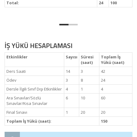
Total:
24
100
İŞ YÜKÜ HESAPLAMASI
Etkinlikler
Sayısı
Süresi
Toplam İş
(saat)
Yükü (saat)
Ders Saati
14
3
42
Ödev
3
8
24
Dersle İlgili Sınıf Dışı Etkinlikler
4
1
4
Ara Sınavlar/Sözlü
6
10
60
Sınavlar/Kısa Sınavlar
Final Sınavı
1
20
20
Toplam İş Yükü (saat):
150