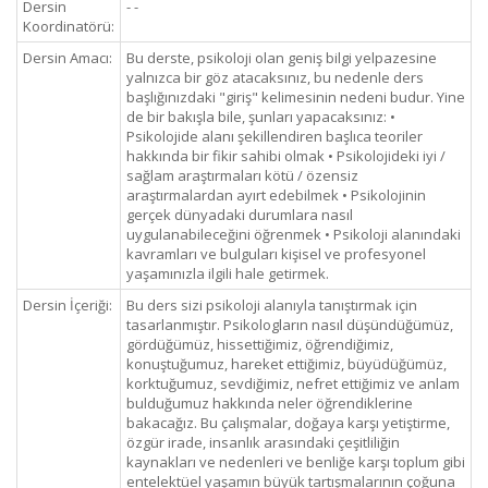
Dersin
- -
Koordinatörü:
Dersin Amacı:
Bu derste, psikoloji olan geniş bilgi yelpazesine
yalnızca bir göz atacaksınız, bu nedenle ders
başlığınızdaki "giriş" kelimesinin nedeni budur. Yine
de bir bakışla bile, şunları yapacaksınız: •
Psikolojide alanı şekillendiren başlıca teoriler
hakkında bir fikir sahibi olmak • Psikolojideki iyi /
sağlam araştırmaları kötü / özensiz
araştırmalardan ayırt edebilmek • Psikolojinin
gerçek dünyadaki durumlara nasıl
uygulanabileceğini öğrenmek • Psikoloji alanındaki
kavramları ve bulguları kişisel ve profesyonel
yaşamınızla ilgili hale getirmek.
Dersin İçeriği:
Bu ders sizi psikoloji alanıyla tanıştırmak için
tasarlanmıştır. Psikologların nasıl düşündüğümüz,
gördüğümüz, hissettiğimiz, öğrendiğimiz,
konuştuğumuz, hareket ettiğimiz, büyüdüğümüz,
korktuğumuz, sevdiğimiz, nefret ettiğimiz ve anlam
bulduğumuz hakkında neler öğrendiklerine
bakacağız. Bu çalışmalar, doğaya karşı yetiştirme,
özgür irade, insanlık arasındaki çeşitliliğin
kaynakları ve nedenleri ve benliğe karşı toplum gibi
entelektüel yaşamın büyük tartışmalarının çoğuna