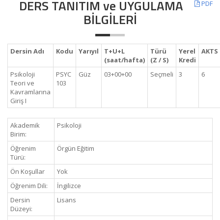
DERS TANITIM ve UYGULAMA
PDF
BİLGİLERİ
Dersin Adı
Kodu
Yarıyıl
T+U+L
Türü
Yerel
AKTS
(saat/hafta)
(Z / S)
Kredi
Psikoloji
PSYC
Güz
03+00+00
Seçmeli
3
6
Teori ve
103
Kavramlarına
Giriş I
Akademik
Psikoloji
Birim:
Öğrenim
Örgün Eğitim
Türü:
Ön Koşullar
Yok
Öğrenim Dili:
İngilizce
Dersin
Lisans
Düzeyi: