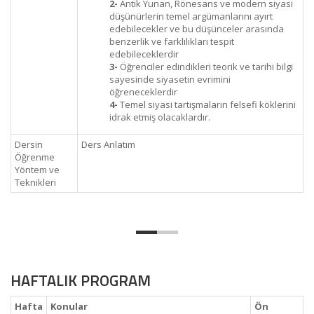
2-
Antik Yunan, Rönesans ve modern siyasi
düşünürlerin temel argümanlarını ayırt
edebilecekler ve bu düşünceler arasında
benzerlik ve farklılıkları tespit
edebileceklerdir
3-
Öğrenciler edindikleri teorik ve tarihi bilgi
sayesinde siyasetin evrimini
öğreneceklerdir
4-
Temel siyasi tartışmaların felsefi köklerini
idrak etmiş olacaklardır.
Dersin
Ders Anlatım
Öğrenme
Yöntem ve
Teknikleri
HAFTALIK PROGRAM
Hafta
Konular
Ön