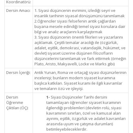
Koordinatörü:
Dersin Amacı:
1. Siyasi düşüncenin evrimini, izlediği seyri ve
insanlık tarihinin siyasal dönüşümünü tanımlamak
2.Öğrenciler siyasi felsefenin antik çağlardan
buyana mesele edindiği temel siyasi konulara dair
bilgi ve analiz araçlarını karşılaştırmak
3. Siyasi düşüncenin önemli fikirleri ve yazarlarını
açıklamak. Çeşitli temalar aracılığı ile (özgürlük,
adalet, eşitlik, demokrasi, vatandaşlık, hükümet, ve
devlet) siyaset üzerine düşünen filozofların
düşüncelerini tanımlamak ve fark ettirmek (örneğin
Plato, Aristo, Makyavelli, Locke ve Marks gibi)
Dersin İçeriği:
Antik Yunan, Roma ve ortaçağ siyasi düşünürlerinin
incelenişi; bunların modern siyaset kuramına
başlıca katkıları. Siyaset kuramı ile ilgili kavramlar
ve temaların özü ve işleyişi.
Dersin
1-
Siyasi Düşünceler Tarihi dersini
Öğrenme
tamamlayan öğrenciler siyaset kuramının
Çıktıları (ÖÇ):
ilgilendiği problemleri (devletin rolü, siyasi
kavramının sınırları, özel ve kamusal alan
ayırımı, eşitlik, özgürlük ve adalet kavramları
arasında uyum ve çatışma durumları)
betimleyebileceklerdir.