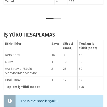
Total:
4
100
İŞ YÜKÜ HESAPLAMASI
Etkinlikler
Sayısı
Süresi
Toplam İş
(saat)
Yükü (saat)
Ders Saati
16
3
48
Ödev
1
10
10
Ara Sınavlar/Sözlü
2
25
50
Sınavlar/Kısa Sınavlar
Final Sınavı
1
17
17
Toplam İş Yükü (saat):
125
1 AKTS = 25 saatlik iş yükü