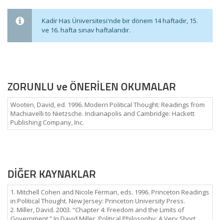
Kadir Has Üniversitesi'nde bir dönem 14 haftadır, 15.
ve 16. hafta sınav haftalarıdır.
ZORUNLU ve ÖNERİLEN OKUMALAR
Wooten, David, ed. 1996. Modern Political Thought: Readings from
Machiavelli to Nietzsche. Indianapolis and Cambridge: Hackett
Publishing Company, Inc.
DİĞER KAYNAKLAR
1. Mitchell Cohen and Nicole Ferman, eds. 1996. Princeton Readings
in Political Thought. New Jersey: Princeton University Press.
2. Miller, David. 2003. “Chapter 4: Freedom and the Limits of
Government.” In David Miller, Political Philosophy: A Very Short