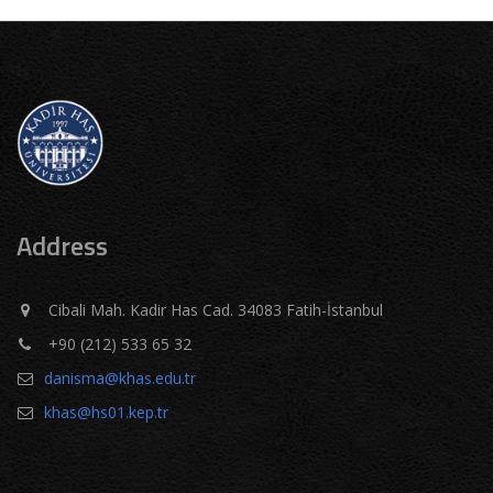
Address
Cibali Mah. Kadir Has Cad. 34083 Fatih-İstanbul
+90 (212) 533 65 32
danisma@khas.edu.tr
khas@hs01.kep.tr