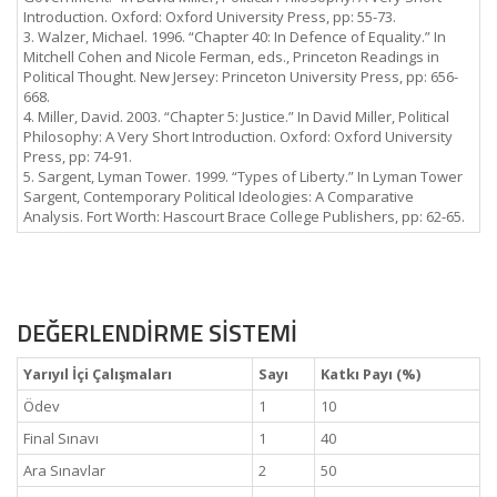
Introduction. Oxford: Oxford University Press, pp: 55-73.
3. Walzer, Michael. 1996. “Chapter 40: In Defence of Equality.” In
Mitchell Cohen and Nicole Ferman, eds., Princeton Readings in
Political Thought. New Jersey: Princeton University Press, pp: 656-
668.
4. Miller, David. 2003. “Chapter 5: Justice.” In David Miller, Political
Philosophy: A Very Short Introduction. Oxford: Oxford University
Press, pp: 74-91.
5. Sargent, Lyman Tower. 1999. “Types of Liberty.” In Lyman Tower
Sargent, Contemporary Political Ideologies: A Comparative
Analysis. Fort Worth: Hascourt Brace College Publishers, pp: 62-65.
DEĞERLENDİRME SİSTEMİ
Yarıyıl İçi Çalışmaları
Sayı
Katkı Payı (%)
Ödev
1
10
Final Sınavı
1
40
Ara Sınavlar
2
50