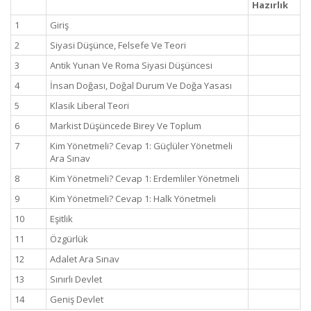
Hazırlık
1
Giriş
2
Siyasi Düşünce, Felsefe Ve Teori
3
Antik Yunan Ve Roma Siyasi Düşüncesi
4
İnsan Doğası, Doğal Durum Ve Doğa Yasası
5
Klasik Liberal Teori
6
Markist Düşüncede Birey Ve Toplum
7
Kim Yönetmeli? Cevap 1: Güçlüler Yönetmeli
Ara Sınav
8
Kim Yönetmeli? Cevap 1: Erdemliler Yönetmeli
9
Kim Yönetmeli? Cevap 1: Halk Yönetmeli
10
Eşitlik
11
Özgürlük
12
Adalet Ara Sınav
13
Sınırlı Devlet
14
Geniş Devlet