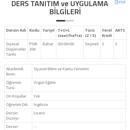
DERS TANITIM ve UYGULAMA
PDF
BİLGİLERİ
Dersin Adı
Kodu
Yarıyıl
T+U+L
Türü
Yerel
AKTS
(saat/hafta)
(Z / S)
Kredi
Siyasal
PSIR
Bahar
03+00+00
Seçmeli
3
5
Düşünceler
204
Tarihi
Akademik
Siyaset Bilimi ve Kamu Yönetimi
Birim:
Öğrenim
Örgün Eğitim
Türü:
Ön Koşullar
Yok
Öğrenim Dili:
İngilizce
Dersin
Lisans
Düzeyi:
Dersin
- -