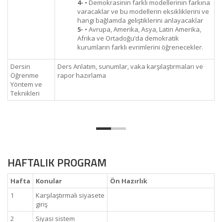
4-
• Demokrasinin farklı modellerinin farkına
varacaklar ve bu modellerin eksikliklerini ve
hangi bağlamda geliştiklerini anlayacaklar
5-
• Avrupa, Amerika, Asya, Latin Amerika,
Afrika ve Ortadoğu’da demokratik
kurumların farklı evrimlerini öğrenecekler.
Dersin
Ders Anlatım, sunumlar, vaka karşılaştırmaları ve
Öğrenme
rapor hazırlama
Yöntem ve
Teknikleri
HAFTALIK PROGRAM
Hafta
Konular
Ön Hazırlık
1
Karşılaştırmalı siyasete
giriş
2
Siyasi sistem