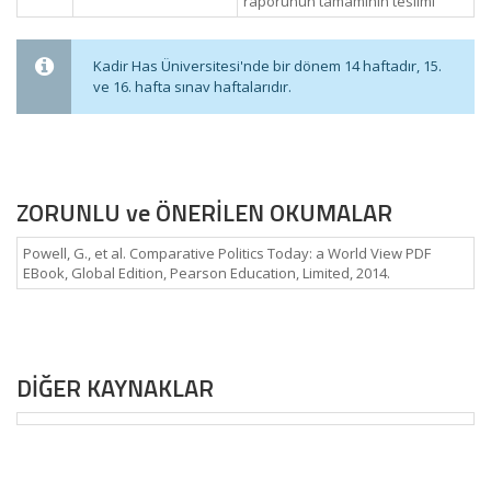
raporunun tamamının teslimi
Kadir Has Üniversitesi'nde bir dönem 14 haftadır, 15.
ve 16. hafta sınav haftalarıdır.
ZORUNLU ve ÖNERİLEN OKUMALAR
Powell, G., et al. Comparative Politics Today: a World View PDF
EBook, Global Edition, Pearson Education, Limited, 2014.
DİĞER KAYNAKLAR