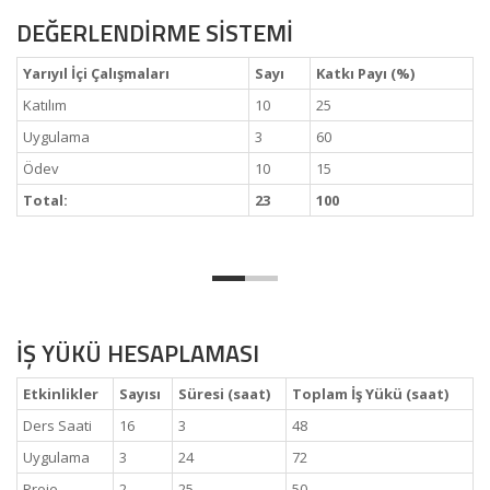
DEĞERLENDİRME SİSTEMİ
Yarıyıl İçi Çalışmaları
Sayı
Katkı Payı (%)
Katılım
10
25
Uygulama
3
60
Ödev
10
15
Total:
23
100
İŞ YÜKÜ HESAPLAMASI
Etkinlikler
Sayısı
Süresi (saat)
Toplam İş Yükü (saat)
Ders Saati
16
3
48
Uygulama
3
24
72
Proje
2
25
50