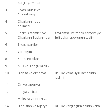
karşılaştırmaları
3
Siyasi Kültür ve
Sosyalizasyon
4
Çıkarların ifade
edilmesi
5
Seçim sistemleri ve
Kavramsal ve teorik çerçeveyle
Çıkarların Toplanması
ilgili vaka raporunun teslimi
6
Siyasi partiler
7
Yönetişim
8
Kamu Politikası
9
ABD ve Birleşik Krallık
10
Fransa ve Almanya
İlk ülke vaka uygulamasının
teslimi
11
Çin ve Japonya
12
Rusya ve İran
13
Meksika ve Brezilya
14
Hindistan ve Nijerya
İki ülke karşılaştırmasının vaka