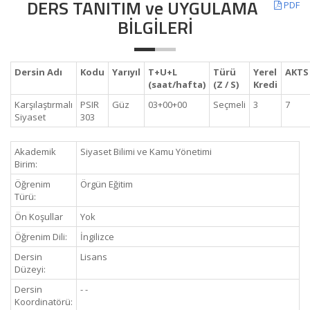
DERS TANITIM ve UYGULAMA
PDF
BİLGİLERİ
Dersin Adı
Kodu
Yarıyıl
T+U+L
Türü
Yerel
AKTS
(saat/hafta)
(Z / S)
Kredi
Karşılaştırmalı
PSIR
Güz
03+00+00
Seçmeli
3
7
Siyaset
303
Akademik
Siyaset Bilimi ve Kamu Yönetimi
Birim:
Öğrenim
Örgün Eğitim
Türü:
Ön Koşullar
Yok
Öğrenim Dili:
İngilizce
Dersin
Lisans
Düzeyi:
Dersin
- -
Koordinatörü: