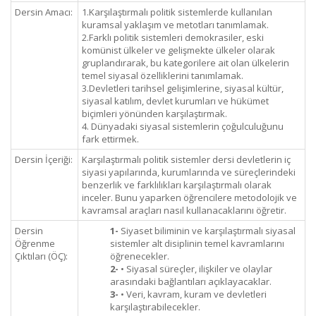
Dersin Amacı:
1.Karşılaştırmalı politik sistemlerde kullanılan
kuramsal yaklaşım ve metotları tanımlamak.
2.Farklı politik sistemleri demokrasiler, eski
komünist ülkeler ve gelişmekte ülkeler olarak
gruplandırarak, bu kategorilere ait olan ülkelerin
temel siyasal özelliklerini tanımlamak.
3.Devletleri tarihsel gelişimlerine, siyasal kültür,
siyasal katılım, devlet kurumları ve hükümet
biçimleri yönünden karşılaştırmak.
4. Dünyadaki siyasal sistemlerin çoğulculuğunu
fark ettirmek.
Dersin İçeriği:
Karşılaştırmalı politik sistemler dersi devletlerin iç
siyasi yapılarında, kurumlarında ve süreçlerindeki
benzerlik ve farklılıkları karşılaştırmalı olarak
inceler. Bunu yaparken öğrencilere metodolojik ve
kavramsal araçları nasıl kullanacaklarını öğretir.
Dersin
1-
Siyaset biliminin ve karşılaştırmalı siyasal
Öğrenme
sistemler alt disiplinin temel kavramlarını
Çıktıları (ÖÇ):
öğrenecekler.
2-
• Siyasal süreçler, ilişkiler ve olaylar
arasındaki bağlantıları açıklayacaklar.
3-
• Veri, kavram, kuram ve devletleri
karşılaştırabilecekler.