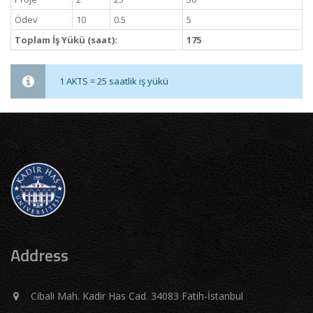
Ödev
10
0.5
5
Toplam İş Yükü (saat):
175
1 AKTS = 25 saatlik iş yükü
Address
Cibali Mah. Kadir Has Cad. 34083 Fatih-İstanbul