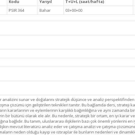
Kodu
Yarıyıl
T+U+L (saat/hafta)
PSIR 364
Bahar
03+00+00
ir analizini sunar ve doğalarını stratejik düşünce ve analiz perspektifinde
şma çözümü için geliştirilen teknikleri tanıtır. Bu bağlamda ders, strateji kav
ların kararlarının ve eylemlerinin karşılıklı bağımlılığına ve aynı zamanda bir
 bir bütünü olarak ele alır. Bu nedenle, stratejik bir ortam, en iyi karar ve
ına bağlıdır. Bu tanım, uluslararası ilişkilerin bazı çok önemli yönlerini en iy
lişkin mevcut literatürü analiz eder ve çatışma analizi ve çatışma çözümüne ili
maların neden olduğu kayıp ve ıstıraplar ile bunların nedenleri ve dinamikleri 