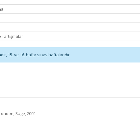
ma
 Tartışmalar
r, 15. ve 16. hafta sınav haftalarıdır.
,London, Sage, 2002