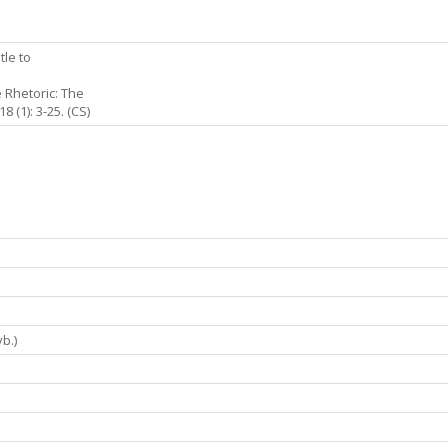
tle to
e Rhetoric: The
(1): 3-25. (CS)
vb.)