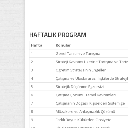
HAFTALIK PROGRAM
Hafta
Konular
1
Genel Tanıtım ve Tanışma
2
Strateji Kavramı Üzerine Tartışma ve Tartış
3
Öğretim Stratejisinin Engelleri
4
Çatışma ve Uluslararası İlişkilerde Strateji
5
Stratejik Düşünme Egzersizi
6
Çatışma Çözümü Temel Kavramları
7
Çatışmanın Doğası: Kişiselden Sistemiğe
8
Müzakere ve Anlaşmazlık Çözümü
9
Farklı Boyut: Kültürden Cinsiyete