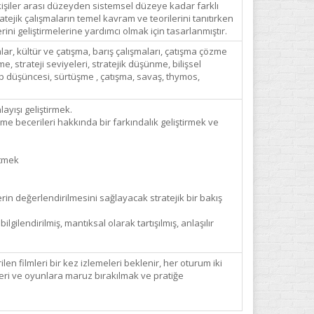
 kişiler arası düzeyden sistemsel düzeye kadar farklı
atejik çalışmaların temel kavram ve teorilerini tanıtırken
ini geliştirmelerine yardımcı olmak için tasarlanmıştır.
alar, kültür ve çatışma, barış çalışmaları, çatışma çözme
e, strateji seviyeleri, stratejik düşünme, bilişsel
rup düşüncesi, sürtüşme , çatışma, savaş, thymos,
ayışı geliştirmek.
me becerileri hakkında bir farkındalık geliştirmek ve
etmek
lerin değerlendirilmesini sağlayacak stratejik bir bakış
gilendirilmiş, mantıksal olarak tartışılmış, anlaşılır
n filmleri bir kez izlemeleri beklenir, her oturum iki
tleri ve oyunlara maruz bırakılmak ve pratiğe