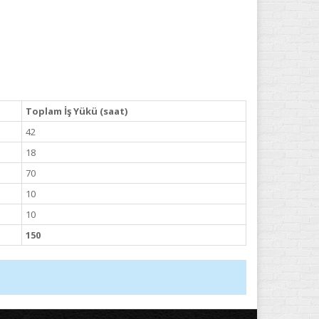
Toplam İş Yükü (saat)
42
18
70
10
10
150