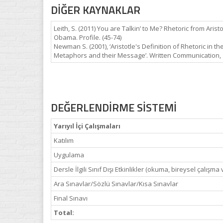
DİĞER KAYNAKLAR
Leith, S. (2011) You are Talkin’ to Me? Rhetoric from Aristo
Obama. Profile. (45-74)
Newman S. (2001), ‘Aristotle's Definition of Rhetoric in th
Metaphors and their Message’. Written Communication, 18 
DEĞERLENDİRME SİSTEMİ
Yarıyıl İçi Çalışmaları
Katılım
Uygulama
Dersle İlgili Sınıf Dışı Etkinlikler (okuma, bireysel çalışma 
Ara Sınavlar/Sözlü Sınavlar/Kısa Sınavlar
Final Sınavı
Total: