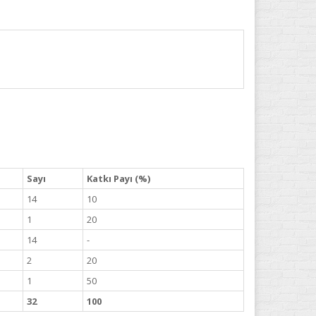
Sayı
Katkı Payı (%)
14
10
1
20
14
-
2
20
1
50
32
100