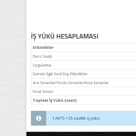
İŞ YÜKÜ HESAPLAMASI
Etkinlikler
Ders Saati
Uygulama
Dersle İlgili Sınıf Dışı Etkinlikler
Ara Sınavlar/Sözlü Sınavlar/Kısa Sınavlar
Final Sınavı
Toplam İş Yükü (saat):
1 AKTS = 25 saatlik iş yükü