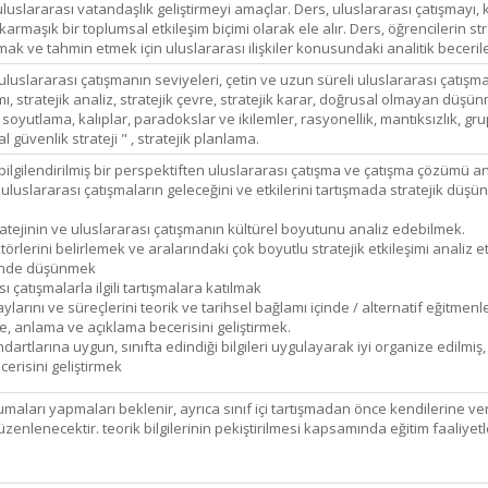
luslararası vatandaşlık geliştirmeyi amaçlar. Ders, uluslararası çatışmayı,
rmaşık bir toplumsal etkileşim biçimi olarak ele alır. Ders, öğrencilerin str
ak ve tahmin etmek için uluslararası ilişkiler konusundaki analitik beceriler
 uluslararası çatışmanın seviyeleri, çetin ve uzun süreli uluslararası çatışm
ı, stratejik analiz, stratejik çevre, stratejik karar, doğrusal olmayan düşünm
, soyutlama, kalıplar, paradokslar ve ikilemler, rasyonellik, mantıksızlık, g
al güvenlik strateji " , stratejik planlama.
bilgilendirilmiş bir perspektiften uluslararası çatışma ve çatışma çözümü anl
slararası çatışmaların geleceğini ve etkilerini tartışmada stratejik düşün
tratejinin ve uluslararası çatışmanın kültürel boyutunu analiz edebilmek.
ktörlerini belirlemek ve aralarındaki çok boyutlu stratejik etkileşimi analiz 
rinde düşünmek
ası çatışmalarla ilgili tartışmalara katılmak
laylarını ve süreçlerini teorik ve tarihsel bağlamı içinde / alternatif eğitmen
me, anlama ve açıklama becerisini geliştirmek.
tlarına uygun, sınıfta edindiği bilgileri uygulayarak iyi organize edilmiş, bil
erisini geliştirmek
rı yapmaları beklenir, ayrıca sınıf içi tartışmadan önce kendilerine verile
üzenlenecektir. teorik bilgilerinin pekiştirilmesi kapsamında eğitim faaliye