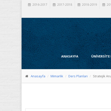
2016-2017
2017-2018
2018-2019
20
ANASAYFA
ÜNİVERSİTE
Anasayfa
Mimarlık
Ders Planları
Stratejik A