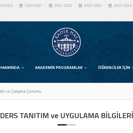
19-2020
2020-2021
2021-2022
2022-2023
2023-2024
 HAKKINDA
AKADEMİK PROGRAMLAR
ÖĞRENCİLER İÇİN
naliz ve Çatışma Çözümü
DERS TANITIM ve UYGULAMA BİLGİLER