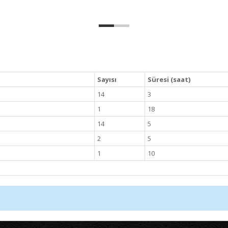
Sayısı
Süresi (saat)
14
3
1
18
14
5
2
5
1
10