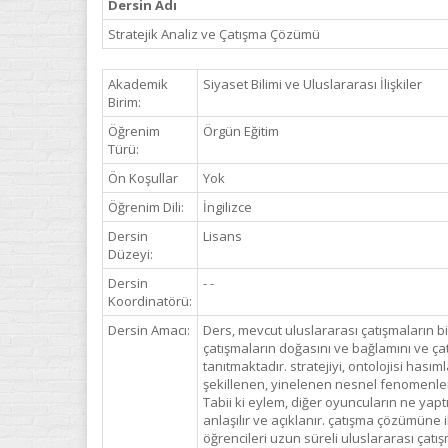
Dersin Adı
Stratejik Analiz ve Çatışma Çözümü
Akademik
Siyaset Bilimi ve Uluslararası İlişkiler
Birim:
Öğrenim
Örgün Eğitim
Türü:
Ön Koşullar
Yok
Öğrenim Dili:
İngilizce
Dersin
Lisans
Düzeyi:
Dersin
- -
Koordinatörü:
Dersin Amacı:
Ders, mevcut uluslararası çatışmaların b
çatışmaların doğasını ve bağlamını ve çatı
tanıtmaktadır. stratejiyi, ontolojisi hasım
şekillenen, yinelenen nesnel fenomenlerin
Tabii ki eylem, diğer oyuncuların ne yaptığ
anlaşılır ve açıklanır. çatışma çözümüne i
öğrencileri uzun süreli uluslararası çatış