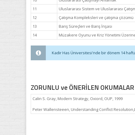
10
Uluslararası Çatışmayı Anlamak
11
Uluslararası Sistem ve Uluslararası Çatış
12
Çatışma Kompleksleri ve çatışma çözümü
13
Barış Süreçleri ve Barış İnşası
14
Müzakere Oyunu ve Kriz Yönetimi Üzerine
Kadir Has Üniversitesi'nde bir dönem 14 haftadı
ZORUNLU ve ÖNERİLEN OKUMALAR
Calin S. Gray, Modern Strategy, Oxiord, OUP, 1999
Peter Wallensteeen, Understanding Conflict Resolution