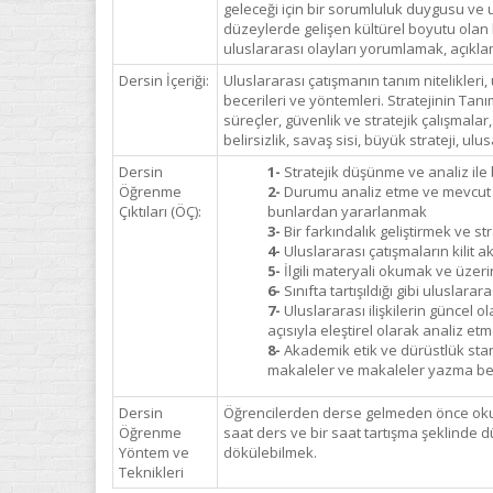
geleceği için bir sorumluluk duygusu ve u
düzeylerde gelişen kültürel boyutu olan ka
uluslararası olayları yorumlamak, açıklam
Dersin İçeriği:
Uluslararası çatışmanın tanım nitelikleri,
becerileri ve yöntemleri. Stratejinin Tanım
süreçler, güvenlik ve stratejik çalışmalar
belirsizlik, savaş sisi, büyük strateji, ulus
Dersin
1-
Stratejik düşünme ve analiz ile 
Öğrenme
2-
Durumu analiz etme ve mevcut ulu
Çıktıları (ÖÇ):
bunlardan yararlanmak
3-
Bir farkındalık geliştirmek ve s
4-
Uluslararası çatışmaların kilit a
5-
İlgili materyali okumak ve üze
6-
Sınıfta tartışıldığı gibi uluslarar
7-
Uluslararası ilişkilerin güncel o
açısıyla eleştirel olarak analiz et
8-
Akademik etik ve dürüstlük standar
makaleler ve makaleler yazma bec
Dersin
Öğrencilerden derse gelmeden önce okumala
Öğrenme
saat ders ve bir saat tartışma şeklinde d
Yöntem ve
dökülebilmek.
Teknikleri