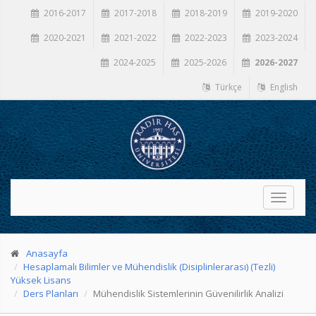
2016-2017
2017-2018
2018-2019
2019-2020
2020-2021
2021-2022
2022-2023
2023-2024
2024-2025
2025-2026
2026-2027
Türkçe
English
Toggle
navigati
Anasayfa
Hesaplamalı Bilimler ve Mühendislik (Disiplinlerarası) (Tezli)
Yüksek Lisans
Ders Planları
Mühendislik Sistemlerinin Güvenilirlik Analizi