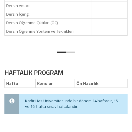
Dersin Amacı:
Dersin İçeriği:
Dersin Öğrenme Çıktıları (ÖÇ):
Dersin Öğrenme Yöntem ve Teknikleri
HAFTALIK PROGRAM
Hafta
Konular
Ön Hazırlık
Kadir Has Üniversitesi'nde bir dönem 14 haftadır, 15.
ve 16. hafta sınav haftalarıdır.