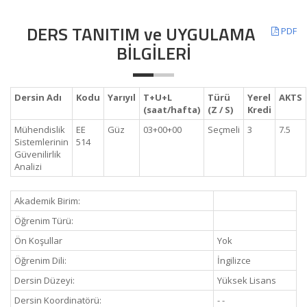
DERS TANITIM ve UYGULAMA
PDF
BİLGİLERİ
Dersin Adı
Kodu
Yarıyıl
T+U+L
Türü
Yerel
AKTS
(saat/hafta)
(Z / S)
Kredi
Mühendislik
EE
Güz
03+00+00
Seçmeli
3
7.5
Sistemlerinin
514
Güvenilirlik
Analizi
Akademik Birim:
Öğrenim Türü:
Ön Koşullar
Yok
Öğrenim Dili:
İngilizce
Dersin Düzeyi:
Yüksek Lisans
Dersin Koordinatörü:
- -