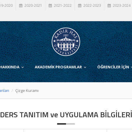
19-2020
2020-2021
2021-2022
2022-2023
2023-2024
 HAKKINDA
AKADEMİK PROGRAMLAR
ÖĞRENCİLER İÇİN
anları
Çizge Kuramı
DERS TANITIM ve UYGULAMA BİLGİLER