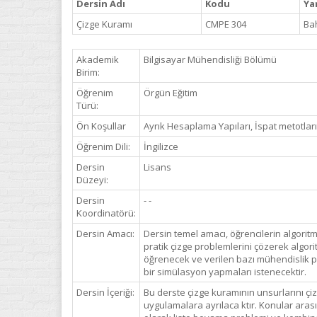
Dersin Adı
Kodu
Yar
Çizge Kuramı
CMPE 304
Ba
Akademik
Bilgisayar Mühendisliği Bölümü
Birim:
Öğrenim
Örgün Eğitim
Türü:
Ön Koşullar
Ayrık Hesaplama Yapıları, İspat metotları
Öğrenim Dili:
İngilizce
Dersin
Lisans
Düzeyi:
Dersin
- -
Koordinatörü:
Dersin Amacı:
Dersin temel amacı, öğrencilerin algorit
pratik çizge problemlerini çözerek algori
öğrenecek ve verilen bazı mühendislik pro
bir simülasyon yapmaları istenecektir.
Dersin İçeriği:
Bu derste çizge kuramının unsurlarını çiz
uygulamalara ayrılaca ktır. Konular aras