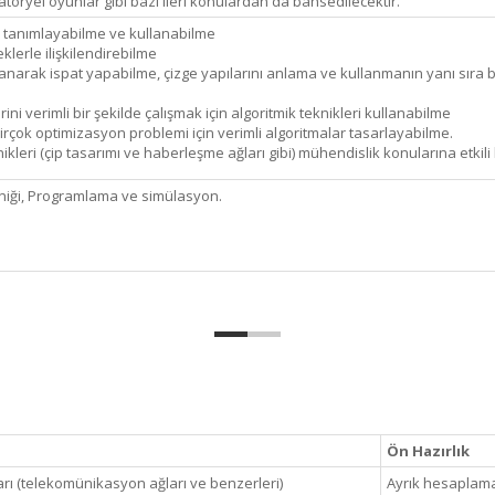
oryel oyunlar gibi bazi ileri konulardan da bahsedilecektir.
rı tanımlayabilme ve kullanabilme
klerle ilişkilendirebilme
narak ispat yapabilme, çizge yapılarını anlama ve kullanmanın yanı sıra belir
ini verimli bir şekilde çalışmak için algoritmik teknikleri kullanabilme
rçok optimizasyon problemi için verimli algoritmalar tasarlayabilme.
kleri (çip tasarımı ve haberleşme ağları gibi) mühendislik konularına etkili
niği, Programlama ve simülasyon.
Ön Hazırlık
arı (telekomünikasyon ağları ve benzerleri)
Ayrık hesaplama y