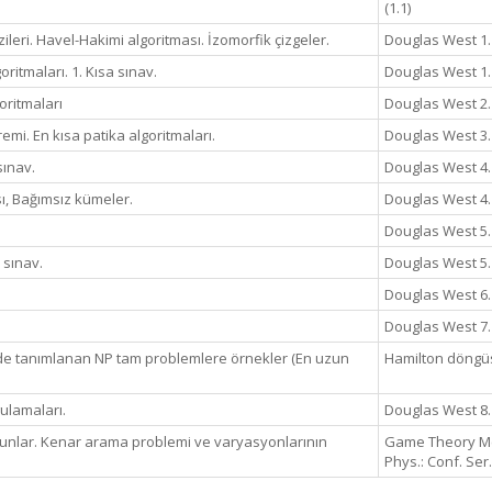
(1.1)
izileri. Havel-Hakimi algoritması. İzomorfik çizgeler.
Douglas West 1. 
ritmaları. 1. Kısa sınav.
Douglas West 1. Ü
oritmaları
Douglas West 2. 
emi. En kısa patika algoritmaları.
Douglas West 3. Ü
sınav.
Douglas West 4. Ü
ı, Bağımsız kümeler.
Douglas West 4. Ü
Douglas West 5. Ü
 sınav.
Douglas West 5. 
Douglas West 6. Ü
Douglas West 7. Ü
nde tanımlanan NP tam problemlere örnekler (En uzun
Hamilton döngüs
ulamaları.
Douglas West 8. Ü
unlar. Kenar arama problemi ve varyasyonlarının
Game Theory Meth
Phys.: Conf. Ser