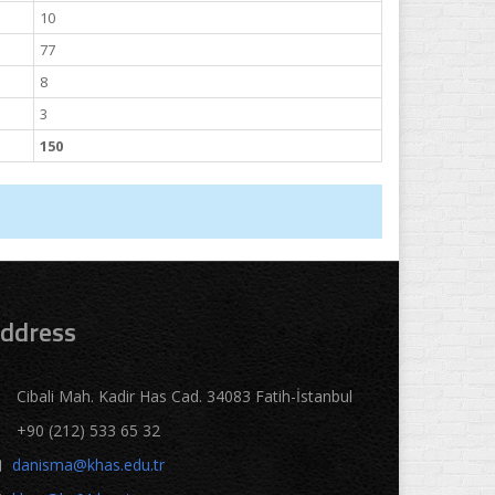
10
77
8
3
150
ddress
Cibali Mah. Kadir Has Cad. 34083 Fatih-İstanbul
+90 (212) 533 65 32
danisma@khas.edu.tr