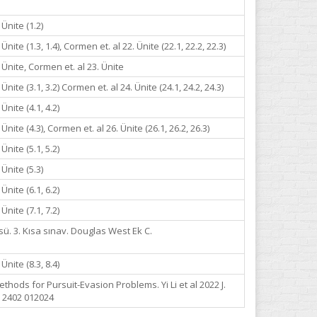
Ünite (1.2)
nite (1.3, 1.4), Cormen et. al 22. Ünite (22.1, 22.2, 22.3)
Ünite, Cormen et. al 23. Ünite
nite (3.1, 3.2) Cormen et. al 24. Ünite (24.1, 24.2, 24.3)
nite (4.1, 4.2)
nite (4.3), Cormen et. al 26. Ünite (26.1, 26.2, 26.3)
nite (5.1, 5.2)
Ünite (5.3)
nite (6.1, 6.2)
nite (7.1, 7.2)
ü. 3. Kısa sınav. Douglas West Ek C.
nite (8.3, 8.4)
ods for Pursuit-Evasion Problems. Yi Li et al 2022 J.
. 2402 012024