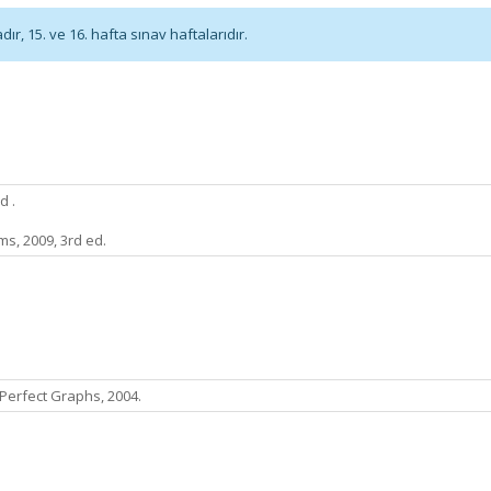
r, 15. ve 16. hafta sınav haftalarıdır.
d .
ms, 2009, 3rd ed.
Perfect Graphs, 2004.