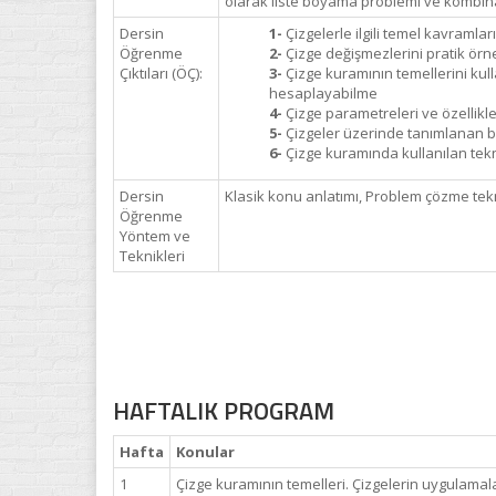
olarak liste boyama problemi ve kombinat
Dersin
1-
Çizgelerle ilgili temel kavramla
Öğrenme
2-
Çizge değişmezlerini pratik örne
Çıktıları (ÖÇ):
3-
Çizge kuramının temellerini kulla
hesaplayabilme
4-
Çizge parametreleri ve özellikler
5-
Çizgeler üzerinde tanımlanan bi
6-
Çizge kuramında kullanılan tekni
Dersin
Klasik konu anlatımı, Problem çözme tek
Öğrenme
Yöntem ve
Teknikleri
HAFTALIK PROGRAM
Hafta
Konular
1
Çizge kuramının temelleri. Çizgelerin uygulamal