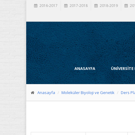
2016-2017
2017-2018
2018-2019
20
ANASAYFA
ÜNİVERSİTE
Anasayfa
Moleküler Biyoloji ve Genetik
Ders Pl