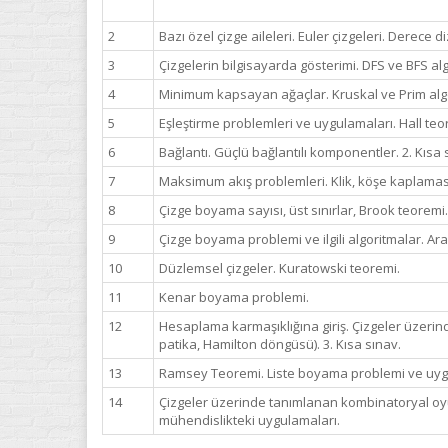
2
Bazı özel çizge aileleri. Euler çizgeleri. Derece d
3
Çizgelerin bilgisayarda gösterimi. DFS ve BFS algo
4
Minimum kapsayan ağaçlar. Kruskal ve Prim alg
5
Eşleştirme problemleri ve uygulamaları. Hall teor
6
Bağlantı. Güçlü bağlantılı komponentler. 2. Kısa 
7
Maksimum akış problemleri. Klik, köşe kaplamas
8
Çizge boyama sayısı, üst sınırlar, Brook teoremi.
9
Çizge boyama problemi ve ilgili algoritmalar. Ara
10
Düzlemsel çizgeler. Kuratowski teoremi.
11
Kenar boyama problemi.
12
Hesaplama karmaşıklığına giriş. Çizgeler üzeri
patika, Hamilton döngüsü). 3. Kısa sınav.
13
Ramsey Teoremi. Liste boyama problemi ve uyg
14
Çizgeler üzerinde tanımlanan kombinatoryal oy
mühendislikteki uygulamaları.