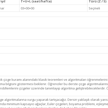
ıyıl
T+U+L (saat/hafta)
Türü (Z / S)
har
03+00+00
Seçmeli
mik çizge kuramı alanındaki klasik teoremleri ve algoritmaları öğrenmelerin
tma bilgisini göstermesi beklenir. Öğrenciler bu derste çizge algoritmaları
bllemlerini çizgeler üzerinde tanımlayıp algoritma geliştirebileceklerdir. 
ge algoritmalarına vurgu yaparak tartışacağız. Dersin yaklaşık olarak yarısı
ında minimum kapsayıcı ağaçlar, Euler çizgeleri, boyama problemi, eşleşmele