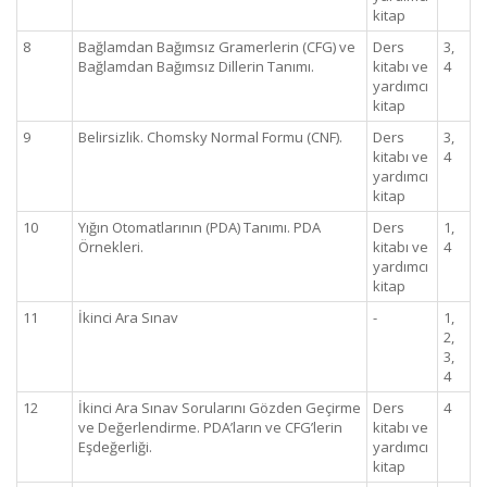
kitap
8
Bağlamdan Bağımsız Gramerlerin (CFG) ve
Ders
3,
Bağlamdan Bağımsız Dillerin Tanımı.
kitabı ve
4
yardımcı
kitap
9
Belirsizlik. Chomsky Normal Formu (CNF).
Ders
3,
kitabı ve
4
yardımcı
kitap
10
Yığın Otomatlarının (PDA) Tanımı. PDA
Ders
1,
Örnekleri.
kitabı ve
4
yardımcı
kitap
11
İkinci Ara Sınav
-
1,
2,
3,
4
12
İkinci Ara Sınav Sorularını Gözden Geçirme
Ders
4
ve Değerlendirme. PDA’ların ve CFG’lerin
kitabı ve
Eşdeğerliği.
yardımcı
kitap