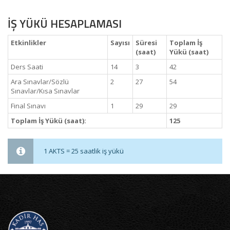
İŞ YÜKÜ HESAPLAMASI
Etkinlikler
Sayısı
Süresi
Toplam İş
(saat)
Yükü (saat)
Ders Saati
14
3
42
Ara Sınavlar/Sözlü
2
27
54
Sınavlar/Kısa Sınavlar
Final Sınavı
1
29
29
Toplam İş Yükü (saat):
125
1 AKTS = 25 saatlik iş yükü