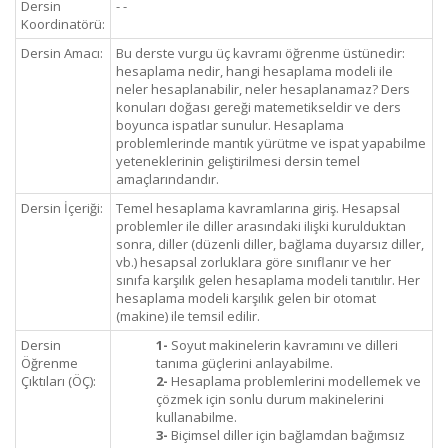
Dersin
- -
Koordinatörü:
Dersin Amacı:
Bu derste vurgu üç kavramı öğrenme üstünedir:
hesaplama nedir, hangi hesaplama modeli ile
neler hesaplanabilir, neler hesaplanamaz? Ders
konuları doğası gereği matemetikseldir ve ders
boyunca ispatlar sunulur. Hesaplama
problemlerinde mantık yürütme ve ispat yapabilme
yeteneklerinin geliştirilmesi dersin temel
amaçlarındandır.
Dersin İçeriği:
Temel hesaplama kavramlarına giriş. Hesapsal
problemler ile diller arasındaki ilişki kurulduktan
sonra, diller (düzenli diller, bağlama duyarsız diller,
vb.) hesapsal zorluklara göre sınıflanır ve her
sınıfa karşılık gelen hesaplama modeli tanıtılır. Her
hesaplama modeli karşılık gelen bir otomat
(makine) ile temsil edilir.
Dersin
1-
Soyut makinelerin kavramını ve dilleri
Öğrenme
tanıma güçlerini anlayabilme.
Çıktıları (ÖÇ):
2-
Hesaplama problemlerini modellemek ve
çözmek için sonlu durum makinelerini
kullanabilme.
3-
Biçimsel diller için bağlamdan bağımsız