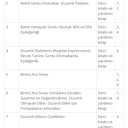
2
Belirli Sonlu Otomatlar. Düzenli İfadeler.
Ders
1,
kitabı ve
2
yardımcı
kitap
3
Belirli Olmayan Sonlu Otomat. NFA ve DFA
Ders
2,
Eşdeğerliği.
kitabı ve
4
yardımcı
kitap
4
Düzenli İfadelerin (Regular Expressions)
Ders
4
Resmi Tanımı. Sonlu Otomatlarda
kitabı ve
Eşdeğerlik.
yardımcı
kitap
5
Birinci Ara Sınav
-
1,
2,
4
6
Birinci Ara Sınav Sorularını Gözden
Ders
1,
Geçirme ve Değerlendirme. Düzenli
kitabı ve
4
Olmayan Diller. Düzenli Diller için
yardımcı
Pompalama Lemmaları.
kitap
7
Düzenli Dillerin Özellikleri.
Ders
4
kitabı ve
yardımcı