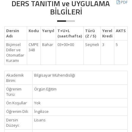
DERS TANITIM ve UYGULAMA
PDF
BİLGİLERİ
Dersin
Kodu
Yarıyıl
T+U+L
Türü
Yerel
AKTS
Adı
(saat/hafta)
(Z / S)
Kredi
Biçimsel
CMPE
Bahar
03+00+00
Seçmeli
3
5
Diller ve
348
Otomatlar
Kuramı
Akademik
Bilgisayar Mühendisliği
Birim:
Öğrenim
Örgün Eğitim
Türü:
Ön Koşullar
Yok
Öğrenim Dili:
İngilizce
Dersin
Lisans
Düzeyi: