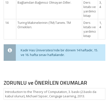
13
Bağlamdan Bağımsız Olmayan Diller.
Ders
3,
kitabı ve
4
yardımcı
kitap
14
Turing Makinelerinin (TM) Tanımı. TM
Ders
1,
Örnekleri.
kitabı ve
4
yardımcı
kitap
Kadir Has Üniversitesi'nde bir dönem 14 haftadır, 15.
ve 16. hafta sınav haftalarıdır.
ZORUNLU ve ÖNERİLEN OKUMALAR
Introduction to the Theory of Computation, 3. baskı (2.baskı da
kabul olunur), Michael Sipser, Cengage Learning, 2013.