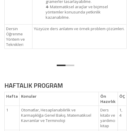
gramerler tasarlayabilme.
4-
Matematiksel araçlar ve biçimsel
yöntemler konusunda yetkinlik
kazanabilme.
Dersin
Yüzyüze ders anlatımı ve örnek problem çözümleri.
Öğrenme
Yöntem ve
Teknikleri
HAFTALIK PROGRAM
Hafta
Konular
Ön
ÖÇ
Hazırlık
1
Otomatlar, Hesaplanabilirlik ve
Ders
1,
Karmaşıklığa Genel Bakış. Matematiksel
kitabı ve
4
Kavramlar ve Terminoloji
yardımcı
kitap