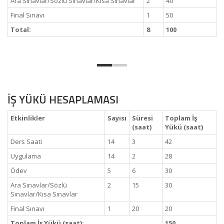
Ara Sınavlar/Sözlü Sınavlar/Kısa Sınavlar
2
40
Final Sınavı
1
50
Total:
8
100
İŞ YÜKÜ HESAPLAMASI
Etkinlikler
Sayısı
Süresi
Toplam İş
(saat)
Yükü (saat)
Ders Saati
14
3
42
Uygulama
14
2
28
Ödev
5
6
30
Ara Sınavlar/Sözlü
2
15
30
Sınavlar/Kısa Sınavlar
Final Sınavı
1
20
20
Toplam İş Yükü (saat):
150