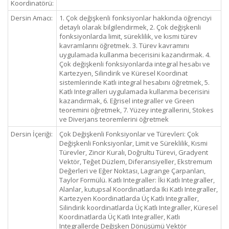
Koordinatörü:
Dersin Amacı:
1. Çok değişkenli fonksiyonlar hakkında öğrenciyi
detaylı olarak bilgilendirmek, 2. Çok değişkenli
fonksiyonlarda limit, süreklilik, ve kısmi türev
kavramlarını öğretmek. 3. Türev kavramını
uygulamada kullanma becerisini kazandırmak. 4.
Çok değişkenli fonksiyonlarda integral hesabı ve
Kartezyen, Silindirik ve Küresel Koordinat
sistemlerinde Katlı integral hesabını öğretmek, 5.
Katlı Integralleri uygulamada kullanma becerisini
kazandırmak, 6. Eğrisel integraller ve Green
teoremini öğretmek, 7. Yüzey integrallerini, Stokes
ve Diverjans teoremlerini öğretmek
Dersin İçeriği:
Çok Değişkenli Fonksiyonlar ve Türevleri: Çok
Değişkenli Fonksiyonlar, Limit ve Süreklilik, Kısmi
Türevler, Zincir Kuralı, Doğrultu Türevi, Gradyent
Vektör, Teğet Düzlem, Diferansiyeller, Ekstremum
Değerleri ve Eğer Noktası, Lagrange Çarpanları,
Taylor Formülü. Katlı Integraller: İki Katlı Integraller,
Alanlar, kutupsal Koordinatlarda Iki Katlı Integraller,
Kartezyen Koordinatlarda Üç Katlı Integraller,
Silindirik koordinatlarda Üç Katlı Integraller, Küresel
Koordinatlarda Üç Katlı Integraller, Katlı
Integrallerde Değişken Dönüşümü Vektör