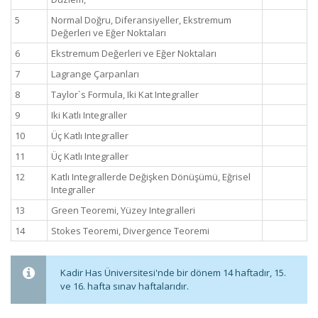
5
Normal Doğru, Diferansiyeller, Ekstremum
Değerleri ve Eğer Noktaları
6
Ekstremum Değerleri ve Eğer Noktaları
7
Lagrange Çarpanları
8
Taylor`s Formula, Iki Kat Integraller
9
Iki Katlı Integraller
10
Üç Katlı Integraller
11
Üç Katlı Integraller
12
Katlı Integrallerde Değişken Dönüşümü, Eğrisel
Integraller
13
Green Teoremi, Yüzey Integralleri
14
Stokes Teoremi, Divergence Teoremi
Kadir Has Üniversitesi'nde bir dönem 14 haftadır, 15.
ve 16. hafta sınav haftalarıdır.