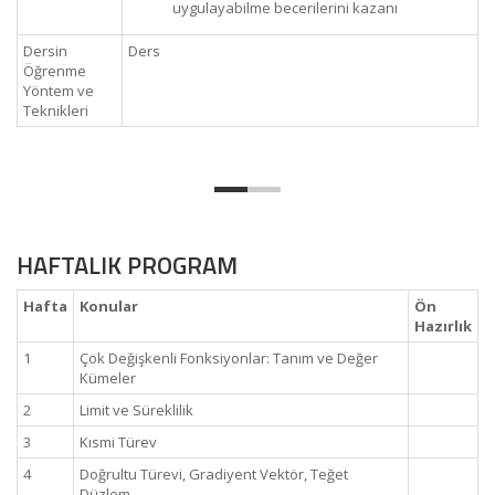
uygulayabilme becerilerini kazanı
Dersin
Ders
Öğrenme
Yöntem ve
Teknikleri
HAFTALIK PROGRAM
Hafta
Konular
Ön
Hazırlık
1
Çok Değişkenli Fonksiyonlar: Tanım ve Değer
Kümeler
2
Limit ve Süreklilik
3
Kısmi Türev
4
Doğrultu Türevi, Gradiyent Vektör, Teğet
Düzlem,