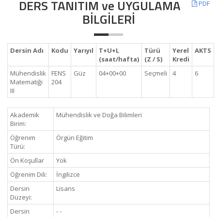
DERS TANITIM ve UYGULAMA
PDF
BİLGİLERİ
Dersin Adı
Kodu
Yarıyıl
T+U+L
Türü
Yerel
AKTS
(saat/hafta)
(Z / S)
Kredi
Mühendislik
FENS
Güz
04+00+00
Seçmeli
4
6
Matematiği
204
III
Akademik
Mühendislik ve Doğa Bilimleri
Birim:
Öğrenim
Örgün Eğitim
Türü:
Ön Koşullar
Yok
Öğrenim Dili:
İngilizce
Dersin
Lisans
Düzeyi:
Dersin
- -