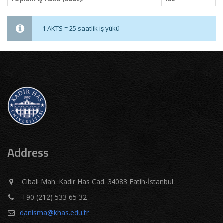
1 AKTS = 25 saatlik iş yükü
Address
Cibali Mah. Kadir Has Cad. 34083 Fatih-İstanbul
+90 (212) 533 65 32
danisma@khas.edu.tr