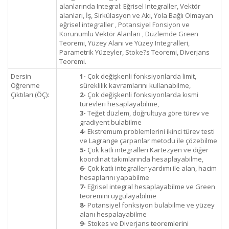
alanlarında Integral: Eğrisel Integraller, Vektör
alanları, İş, Sirkülasyon ve Akı, Yola Bağlı Olmayan
eğrisel integraller , Potansiyel Fonsiyon ve
Korunumlu Vektör Alanları , Düzlemde Green
Teoremi, Yüzey Alanı ve Yüzey Integralleri,
Parametrik Yüzeyler, Stoke?s Teoremi, Diverjans
Teoremi.
Dersin
1-
Çok değişkenli fonksiyonlarda limit,
Öğrenme
süreklilik kavramlarını kullanabilme,
Çıktıları (ÖÇ):
2-
Çok değişkenli fonksiyonlarda kısmi
türevleri hesaplayabilme,
3-
Teğet düzlem, doğrultuya göre türev ve
gradiyent bulabilme
4-
Ekstremum problemlerini ikinci türev testi
ve Lagrange çarpanlar metodu ile çözebilme
5-
Çok katlı integralleri Kartezyen ve diğer
koordinat takımlarında hesaplayabilme,
6-
Çok katlı integraller yardımı ile alan, hacim
hesaplarını yapabilme
7-
Eğrisel integral hesaplayabilme ve Green
teoremini uygulayabilme
8-
Potansiyel fonksiyon bulabilme ve yüzey
alanı hespalayabilme
9-
Stokes ve Diverjans teoremlerini