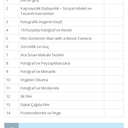
1
Derse giriş
2
Kapsayıcılık Dışlayıcılık – Sosyal Adalet ve
Tasarım kavramları
3
Fotografik İmgenin Keşfi
4
19.Yüzyılda Fotoğraf ve Resim
5
Film Gösterimi: Man with a Movie Camera
6
Görsellik ve Güç
7
Ara Sınav Makale Teslimi
8
Fotoğraf ve Peyzaj/Manzara
9
Fotoğraf ve Mimarlık
10
İmgeleri Okuma
11
Fotoğraf ve Modernite
12
İlk Film
13
Dijital Çağda Film
14
Postmodernite ve İmge