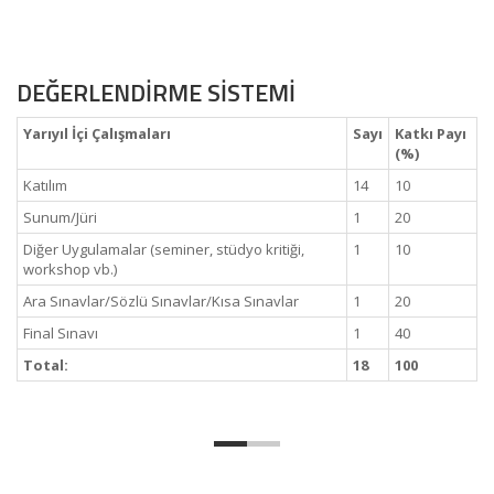
DEĞERLENDİRME SİSTEMİ
Yarıyıl İçi Çalışmaları
Sayı
Katkı Payı
(%)
Katılım
14
10
Sunum/Jüri
1
20
Diğer Uygulamalar (seminer, stüdyo kritiği,
1
10
workshop vb.)
Ara Sınavlar/Sözlü Sınavlar/Kısa Sınavlar
1
20
Final Sınavı
1
40
Total:
18
100