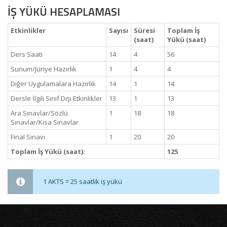
İŞ YÜKÜ HESAPLAMASI
Etkinlikler
Sayısı
Süresi
Toplam İş
(saat)
Yükü (saat)
Ders Saati
14
4
56
Sunum/Jüriye Hazırlık
1
4
4
Diğer Uygulamalara Hazırlık
14
1
14
Dersle İlgili Sınıf Dışı Etkinlikler
13
1
13
Ara Sınavlar/Sözlü
1
18
18
Sınavlar/Kısa Sınavlar
Final Sınavı
1
20
20
Toplam İş Yükü (saat):
125
1 AKTS = 25 saatlik iş yükü