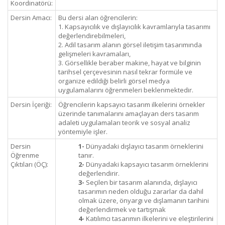
Koordinatörü:
Dersin Amacı:
Bu dersi alan öğrencilerin:
1. Kapsayıcılık ve dışlayıcılık kavramlarıyla tasarımı
değerlendirebilmeleri,
2. Adil tasarım alanın görsel iletişim tasarımında
gelişmeleri kavramaları,
3. Görsellikle beraber makine, hayat ve bilginin
tarihsel çerçevesinin nasıl tekrar formüle ve
organize edildiği belirli görsel medya
uygulamalarını öğrenmeleri beklenmektedir.
Dersin İçeriği:
Öğrencilerin kapsayıcı tasarım ilkelerini örnekler
üzerinde tanımalarını amaçlayan ders tasarım
adaleti uygulamaları teorik ve sosyal analiz
yöntemiyle işler.
Dersin
1-
Dünyadaki dışlayıcı tasarım örneklerini
Öğrenme
tanır.
Çıktıları (ÖÇ):
2-
Dünyadaki kapsayıcı tasarım örneklerini
değerlendirir.
3-
Seçilen bir tasarım alanında, dışlayıcı
tasarımın neden olduğu zararlar da dahil
olmak üzere, önyargı ve dışlamanın tarihini
değerlendirmek ve tartışmak
4-
Katılımcı tasarımın ilkelerini ve eleştirilerini