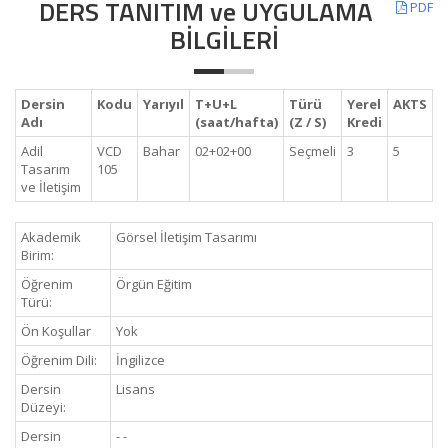
DERS TANITIM ve UYGULAMA
PDF
BİLGİLERİ
Dersin
Kodu
Yarıyıl
T+U+L
Türü
Yerel
AKTS
Adı
(saat/hafta)
(Z / S)
Kredi
Adil
VCD
Bahar
02+02+00
Seçmeli
3
5
Tasarım
105
ve İletişim
Akademik
Görsel İletişim Tasarımı
Birim:
Öğrenim
Örgün Eğitim
Türü:
Ön Koşullar
Yok
Öğrenim Dili:
İngilizce
Dersin
Lisans
Düzeyi:
Dersin
- -