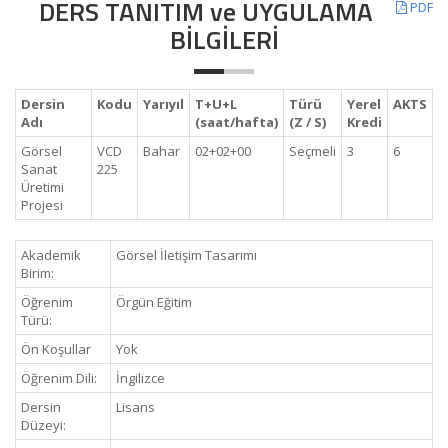
DERS TANITIM ve UYGULAMA
PDF
BİLGİLERİ
Dersin
Kodu
Yarıyıl
T+U+L
Türü
Yerel
AKTS
Adı
(saat/hafta)
(Z / S)
Kredi
Görsel
VCD
Bahar
02+02+00
Seçmeli
3
6
Sanat
225
Üretimi
Projesi
Akademik
Görsel İletişim Tasarımı
Birim:
Öğrenim
Örgün Eğitim
Türü:
Ön Koşullar
Yok
Öğrenim Dili:
İngilizce
Dersin
Lisans
Düzeyi: