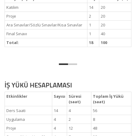
Katılım
14
20
Proje
2
20
Ara Sınavlar/Sözlü Sınavlar/Kısa Sınavlar
1
20
Final Sınavı
1
40
Total:
18
100
İŞ YÜKÜ HESAPLAMASI
Etkinlikler
Sayısı
Süresi
Toplam İş Yükü
(saat)
(saat)
Ders Saati
14
4
56
Uygulama
4
2
8
Proje
4
12
48