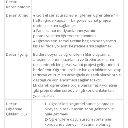
Dersin
- -
Koordinatörü:
Dersin Amacı:
● Görsel sanat üretimiyle ilgilenen öğrencilere 14
hafta içinde kapsamlı bir görsel sanat projesi
üretme imkanı sağlamak.
● Farklı sanat medyumlarının yaratıcı
potansiyellerini öğrencilere tanıtmak.
● Öğrencilerin görsel üretim bağlamında yaratıcı
kişisel ifade yollarını keşfetmelerini sağlamak.
Dersin İçeriği:
Bu ders boyunca öğrencilerin fikir oluşturma,
araştırma, öneri hazırlama ve üretim adımlarını
takip ederek bir görsel sanat projesi geliştirmeleri
hedeflenir. Öğrencilere bire bir geri bildirim ve grup
tartışma oturumları aracılığıyla düzenli olarak proje
desteği ve yönlendirmesi sağlanacaktır.
Ek olarak öğrencilere proje planlaması/ yönetimi
gibi proje üretim süreciyle ilgili konu anlatımları
yapılacaktır.
Dersin
1-
Öğrencileri bir görsel sanat çalışmasını
Öğrenme
bireysel olarak baştan sona geliştirebilir
Çıktıları (ÖÇ):
hale getirmek.
2-
Öğrencilere özgün üretim yöntemleri
konusunda deneyim kazanma olanağı