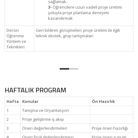
sağlamak.
3-
Öğrencilere uzun vadeli proje üretimi
yoluyla proje planlama deneyimi
kazandırmak
Dersin
Geri bildirim görüşmeleri, proje üretimi ile ilgili
Öğrenme
teknik destek, grup tartışmaları
Yöntem ve
Teknikleri
HAFTALIK PROGRAM
Hafta
Konular
Ön Hazırlık
1
Tanışma ve Oryantasyon
2
Proje geliştirme iş akışı
3
Öneri değerlendirmeleri
Proje öneri hazırlığı
4
Öneri final değerlendirmesi
Proje öneri sunum