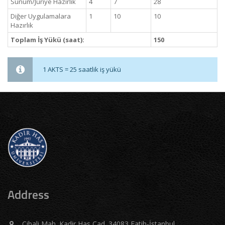
Sunum/Jüriye Hazırlık
4
7
28
Diğer Uygulamalara
1
10
10
Hazırlık
Toplam İş Yükü (saat):
150
1 AKTS = 25 saatlik iş yükü
Address
Cibali Mah. Kadir Has Cad. 34083 Fatih-İstanbul