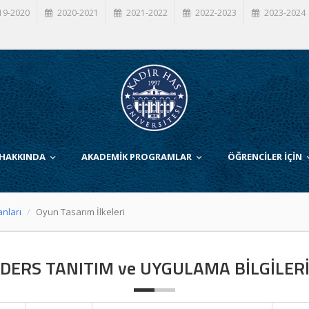
19-2020
2020-2021
2021-2022
2022-2023
2023-2024
 HAKKINDA
AKADEMİK PROGRAMLAR
ÖĞRENCİLER İÇİN
anları
Oyun Tasarım İlkeleri
DERS TANITIM ve UYGULAMA BİLGİLER