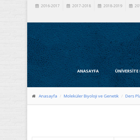
2016-2017
2017-2018
2018-2019
20
ANASAYFA
ÜNİVERSİTE
Anasayfa
Moleküler Biyoloji ve Genetik
Ders Pl