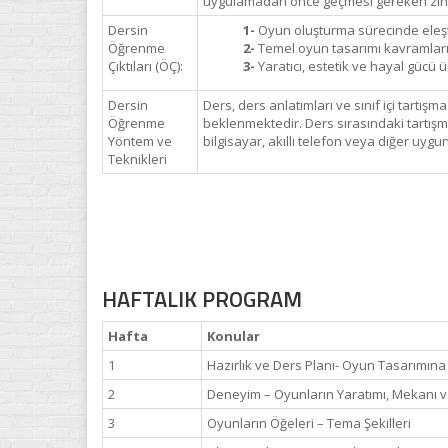
uygulamadan önce geçmesi gereken zihinse
Dersin
1-
Oyun oluşturma sürecinde eleşti
Öğrenme
2-
Temel oyun tasarımı kavramlar
Çıktıları (ÖÇ):
3-
Yaratıcı, estetik ve hayal gücü
Dersin
Ders, ders anlatımları ve sınıf içi tartı
Öğrenme
beklenmektedir. Ders sırasındaki tartışm
Yöntem ve
bilgisayar, akıllı telefon veya diğer uygu
Teknikleri
HAFTALIK PROGRAM
Hafta
Konular
1
Hazırlık ve Ders Planı- Oyun Tasarımına 
2
Deneyim – Oyunların Yaratımı, Mekanı v
3
Oyunların Öğeleri – Tema Şekilleri