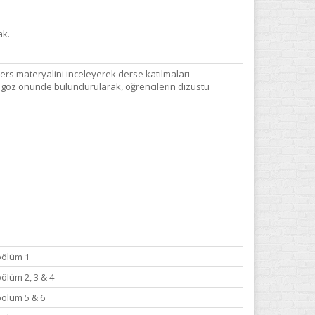
ak.
ders materyalini inceleyerek derse katılmaları
ğı göz önünde bulundurularak, öğrencilerin dizüstü
bölüm 1
bölüm 2, 3 & 4
bölüm 5 & 6