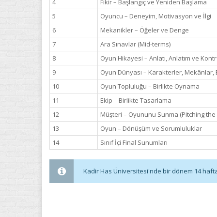
4
Fikir – Başlangıç ve Yeniden Başlama
5
Oyuncu – Deneyim, Motivasyon ve İlgi
6
Mekanikler – Öğeler ve Denge
7
Ara Sınavlar (Mid-terms)
8
Oyun Hikayesi – Anlatı, Anlatım ve Kontr
9
Oyun Dünyası – Karakterler, Mekânlar, E
10
Oyun Topluluğu – Birlikte Oynama
11
Ekip – Birlikte Tasarlama
12
Müşteri – Oyununu Sunma (Pitching th
13
Oyun – Dönüşüm ve Sorumluluklar
14
Sınıf İçi Final Sunumları
Kadir Has Üniversitesi'nde bir dönem 14 haftadı