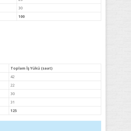
30
100
Toplam İş Yükü (saat)
42
22
30
31
125