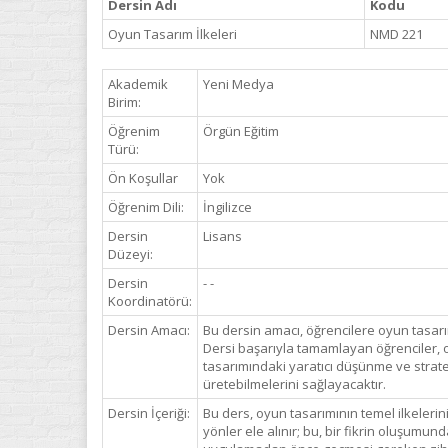
Dersin Adı
Kodu
Oyun Tasarım İlkeleri
NMD 221
Akademik
Yeni Medya
Birim:
Öğrenim
Örgün Eğitim
Türü:
Ön Koşullar
Yok
Öğrenim Dili:
İngilizce
Dersin
Lisans
Düzeyi:
Dersin
- -
Koordinatörü:
Dersin Amacı:
Bu dersin amacı, öğrencilere oyun tasarım
Dersi başarıyla tamamlayan öğrenciler, oy
tasarımındaki yaratıcı düşünme ve stratej
üretebilmelerini sağlayacaktır.
Dersin İçeriği:
Bu ders, oyun tasarımının temel ilkelerin
yönler ele alınır; bu, bir fikrin oluşumu