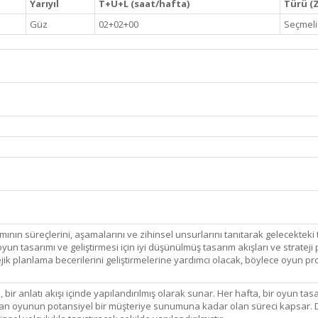
Yarıyıl
T+U+L (saat/hafta)
Türü (Z
Güz
02+02+00
Seçmeli
ının süreçlerini, aşamalarını ve zihinsel unsurlarını tanıtarak gelecekteki t
un tasarımı ve geliştirmesi için iyi düşünülmüş tasarım akışları ve strateji 
ik planlama becerilerini geliştirmelerine yardımcı olacak, böylece oyun pro
i, bir anlatı akışı içinde yapılandırılmış olarak sunar. Her hafta, bir oyu
ndan oyunun potansiyel bir müşteriye sunumuna kadar olan süreci kapsar. Der