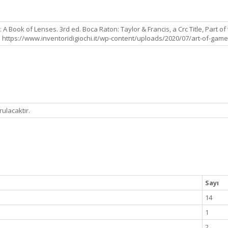
A Book of Lenses. 3rd ed. Boca Raton: Taylor & Francis, a Crc Title, Part of
c. https://www.inventoridigiochi.it/wp-content/uploads/2020/07/art-of-game
ulacaktır.
Sayı
14
1
2