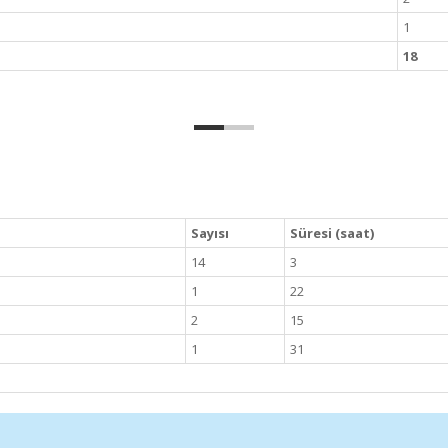
1
18
Sayısı
Süresi (saat)
14
3
1
22
2
15
1
31