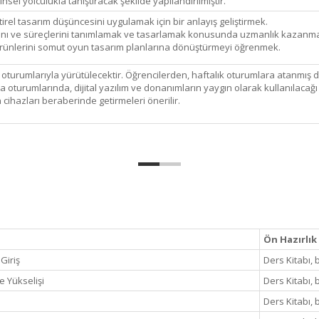
l yolculukla tanıştıracak şekilde yapılandırılmıştır.
rel tasarım düşüncesini uygulamak için bir anlayış geliştirmek.
ını ve süreçlerini tanımlamak ve tasarlamak konusunda uzmanlık kazanm
 ürünlerini somut oyun tasarım planlarına dönüştürmeyi öğrenmek.
şma oturumlarıyla yürütülecektir. Öğrencilerden, haftalık oturumlara atanmış 
a oturumlarında, dijital yazılım ve donanımların yaygın olarak kullanılaca
n cihazları beraberinde getirmeleri önerilir.
Ön Hazırlık
Giriş
Ders Kitabı, 
e Yükselişi
Ders Kitabı, 
Ders Kitabı, 