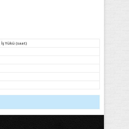
İş Yükü (saat)