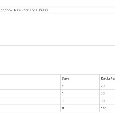
Handbook. New York: Focal Press.
Sayı
Katkı Pa
5
20
1
50
3
30
9
100