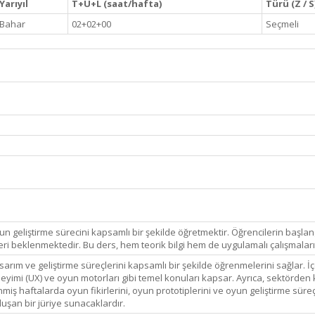
Yarıyıl
T+U+L (saat/hafta)
Türü (Z / S
Bahar
02+02+00
Seçmeli
yun geliştirme sürecini kapsamlı bir şekilde öğretmektir. Öğrencilerin başlan
i beklenmektedir. Bu ders, hem teorik bilgi hem de uygulamalı çalışmaları i
tasarım ve geliştirme süreçlerini kapsamlı bir şekilde öğrenmelerini sağlar
eneyimi (UX) ve oyun motorları gibi temel konuları kapsar. Ayrıca, sektörde
lenmiş haftalarda oyun fikirlerini, oyun prototiplerini ve oyun geliştirme sür
uşan bir jüriye sunacaklardır.