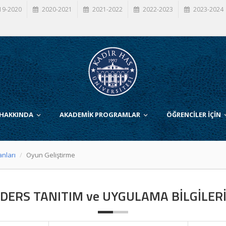
19-2020
2020-2021
2021-2022
2022-2023
2023-2024
 HAKKINDA
AKADEMİK PROGRAMLAR
ÖĞRENCİLER İÇİN
anları
Oyun Geliştirme
DERS TANITIM ve UYGULAMA BİLGİLER