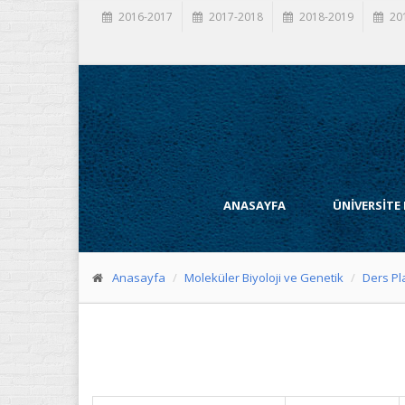
2016-2017
2017-2018
2018-2019
20
ANASAYFA
ÜNİVERSİTE
Anasayfa
Moleküler Biyoloji ve Genetik
Ders Pl