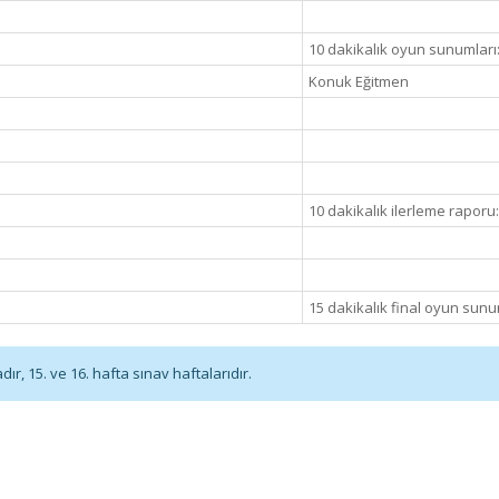
10 dakikalık oyun sunumları
Konuk Eğitmen
10 dakikalık ilerleme raporu
15 dakikalık final oyun sunu
r, 15. ve 16. hafta sınav haftalarıdır.