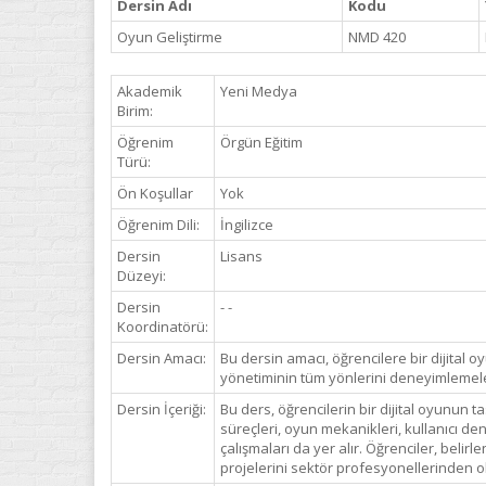
Dersin Adı
Kodu
Oyun Geliştirme
NMD 420
Akademik
Yeni Medya
Birim:
Öğrenim
Örgün Eğitim
Türü:
Ön Koşullar
Yok
Öğrenim Dili:
İngilizce
Dersin
Lisans
Düzeyi:
Dersin
- -
Koordinatörü:
Dersin Amacı:
Bu dersin amacı, öğrencilere bir dijital o
yönetiminin tüm yönlerini deneyimlemeler
Dersin İçeriği:
Bu ders, öğrencilerin bir dijital oyunun 
süreçleri, oyun mekanikleri, kullanıcı d
çalışmaları da yer alır. Öğrenciler, belir
projelerini sektör profesyonellerinden ol