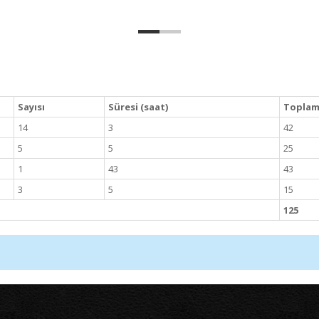
Sayısı
Süresi (saat)
Toplam 
14
3
42
5
5
25
1
43
43
3
5
15
125