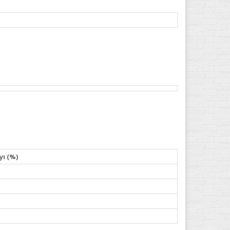
yı (%)