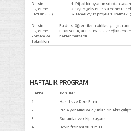
Dersin
1-
Dijital bir oyunun sıfırdan tasar
Öğrenme
2-
Oyun geliştirme sürecinin temel 
Çıktıları (ÖÇ):
3-
Temel oyun projeleri üretmek için
Dersin
Bu ders, öğrencilerin birlikte çalışmaları
Öğrenme
nihai sonuçlarını sunacak ve eğitmenden g
Yöntem ve
beklenmektedir.
Teknikleri
HAFTALIK PROGRAM
Hafta
Konular
1
Hazırlık ve Ders Planı
2
Proje yönetimi ve oyunlar için ekip çalış
3
Sunumlar ve ekip oluşumu
4
Beyin fırtınası oturumu-I