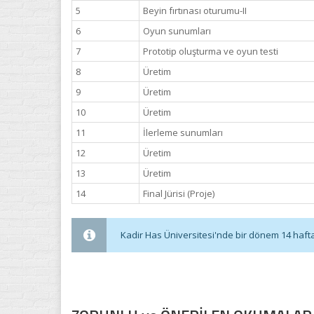
5
Beyin fırtınası oturumu-II
6
Oyun sunumları
7
Prototip oluşturma ve oyun testi
8
Üretim
9
Üretim
10
Üretim
11
İlerleme sunumları
12
Üretim
13
Üretim
14
Final Jürisi (Proje)
Kadir Has Üniversitesi'nde bir dönem 14 haftadı