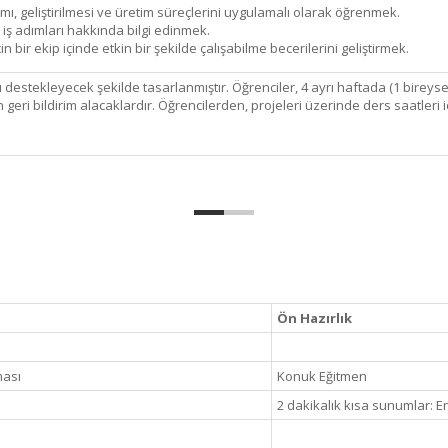
ımı, geliştirilmesi ve üretim süreçlerini uygulamalı olarak öğrenmek.
iş adımları hakkında bilgi edinmek.
 bir ekip içinde etkin bir şekilde çalışabilme becerilerini geliştirmek.
nı destekleyecek şekilde tasarlanmıştır. Öğrenciler, 4 ayrı haftada (1 bireysel
eri bildirim alacaklardır. Öğrencilerden, projeleri üzerinde ders saatleri i
Ön Hazırlık
ması
Konuk Eğitmen
2 dakikalık kısa sunumlar: 