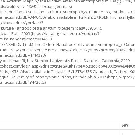
 Activism: Mapping the Middle”, American Anthropologist, 108 (1), 2006, 38
als/wblr2&div=13&&collection=journals)
ntroduction to Social and Cultural Anthropology, Pluto Press, London, 2010 
il.action?docID=3440450) (also available in Turkish: ERIKSEN Thomas Hylla
alog.khas.edu.tr/yordam/?
kültürel+antropoloji&alan=tum_txt&demirbas=0093511).
kwell Pub., 2005 (https://katalog.khas.edu.tr/yordam/?
tum_txt&demirbas=0034290).
ZENKER Olaf (ed.), The Oxford Handbook of Law and Anthropology, Oxford 
tion, New York University Press, New York, 2017(https://icproxy.khas.edu.t
il.action?docID=4714298).
of Human Rights, Stanford University Press, Stanford, California, 2009
h.ebscohost.com/login.aspx?direct=true&AuthType=ip,sso&db=e000xww&AN=
, 1952 (Also available in Turkish: LEVI-STRAUSS Claude, Irk, Tarih ve Kültür
ique, University of Pennsylvania Press, Philadelphia, 2002 (https://icproxy
il.action?docID=3442072).
Sayı
1