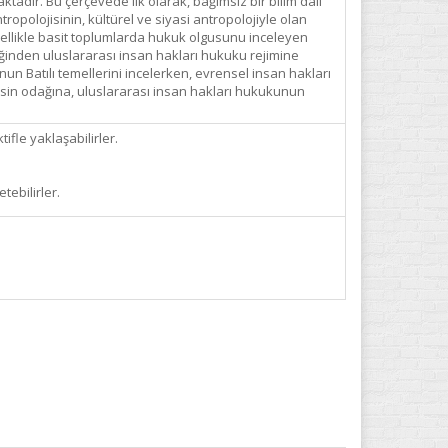
tadır. Bu çerçevede ilk olarak, bağımsız bir bilim dalı
tropolojisinin, kültürel ve siyasi antropolojiyle olan
 özellikle basit toplumlarda hukuk olgusunu inceleyen
rceğinden uluslararası insan hakları hukuku rejimine
nun Batılı temellerini incelerken, evrensel insan hakları
ersin odağına, uluslararası insan hakları hukukunun
ifle yaklaşabilirler.
tebilirler.