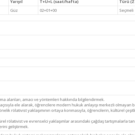
Yarıyıl
T+U+L (saat/hafta)
Türü (Z 
Güz
02+01+00
Seçmeli
lışma alanları, amacı ve yöntemleri hakkında bilgilendirmek.
 açısıyla ele alarak, öğrencilere modern hukuk anlayışı merkezli olmayan 
nelik rölativist yaklaşımının ortaya konmasıyla, öğrencilerin, kültürel çeşitlil
ltürel rölativist ve evrenselci yaklaşımlar arasındaki çağdaş tartışmalarla tan
rini geliştirmek.