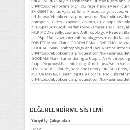
ENGLE MERRY Sally, “Transnational Human Rights and Local
url=https://heinonline.org/HOL/Page?handle=hein.journ
ERIKSEN Thomas Hylland, Small Places, Large Issues: An I
url=https://ebookcentral.proquest.com/lib/kadirhas/deta
Antropoloji, Birleşik Yayınevi, Ankara, 2012; https://kat
dil=0&p=1&q=Küçük+yerler,+büyük+meseleler+:+sosyal+
FALK MOORE Sally, Law and Anthropology: A Reader, Blac
dil=0&p=1&q=Law+and+anthropology+:+a+reader&alan=
FOBLETS Marie-Claire, GOODALE Mark, SAPIGNOLI Maria, 
GOODALE Mark, Anthropology and Law. A Critical Introduc
url=https://ebookcentral.proquest.com/lib/kadirhas/deta
GOODALE Mark, Surrendering to Utopia: An Anthropology 
(https://icproxy.khas.edu.tr/login?url=https://searc
LEVI-STRAUSS Claude, Race and History, UNESCO Paris, Paris
MUTUA Makau, Human Rights. A Political and Cultural Crit
url=https://ebookcentral.proquest.com/lib/kadirhas/deta
DEĞERLENDİRME SİSTEMİ
Yarıyıl İçi Çalışmaları
Ödev