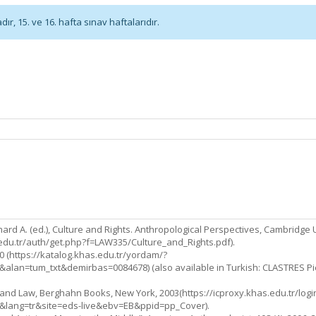
r, 15. ve 16. hafta sınav haftalarıdır.
 A. (ed.), Culture and Rights. Anthropological Perspectives, Cambridge U
s.edu.tr/auth/get.php?f=LAW335/Culture_and_Rights.pdf).
0 (https://katalog.khas.edu.tr/yordam/?
lan=tum_txt&demirbas=0084678) (also available in Turkish: CLASTRES Pier
 Law, Berghahn Books, New York, 2003(https://icproxy.khas.edu.tr/login
lang=tr&site=eds-live&ebv=EB&ppid=pp_Cover).