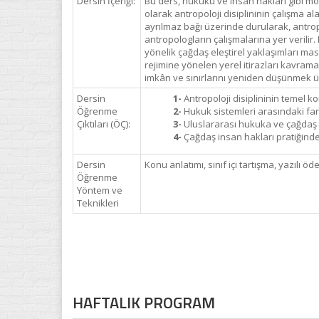
Dersin İçeriği:
Bu ders, hukuku ve insan hakları gibi mod
olarak antropoloji disiplininin çalışma al
ayrılmaz bağı üzerinde durularak, antropo
antropologların çalışmalarına yer verilir
yönelik çağdaş eleştirel yaklaşımları masa
rejimine yönelen yerel itirazları kavram
imkân ve sınırlarını yeniden düşünmek üze
Dersin
1-
Antropoloji disiplininin temel ko
Öğrenme
2-
Hukuk sistemleri arasındaki fark
Çıktıları (ÖÇ):
3-
Uluslararası hukuka ve çağdaş in
4-
Çağdaş insan hakları pratiğinden
Dersin
Konu anlatımı, sınıf içi tartışma, yazılı 
Öğrenme
Yöntem ve
Teknikleri
HAFTALIK PROGRAM