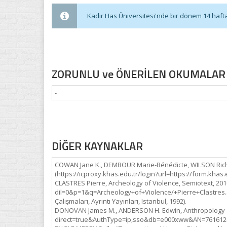
Kadir Has Üniversitesi'nde bir dönem 14 haftadı
ZORUNLU ve ÖNERİLEN OKUMALAR
-
DİĞER KAYNAKLAR
COWAN Jane K., DEMBOUR Marie-Bénédicte, WILSON Richard
(https://icproxy.khas.edu.tr/login?url=https://form.kha
CLASTRES Pierre, Archeology of Violence, Semiotext, 201
dil=0&p=1&q=Archeology+of+Violence/+Pierre+Clastres.&a
Çalışmaları, Ayrıntı Yayınları, Istanbul, 1992).
DONOVAN James M., ANDERSON H. Edwin, Anthropology and
direct=true&AuthType=ip,sso&db=e000xww&AN=761612&