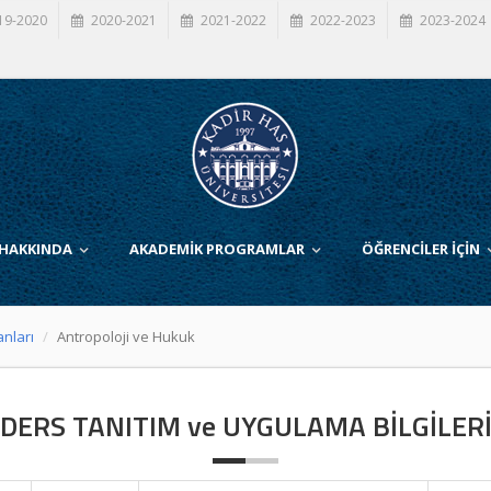
19-2020
2020-2021
2021-2022
2022-2023
2023-2024
 HAKKINDA
AKADEMİK PROGRAMLAR
ÖĞRENCİLER İÇİN
anları
Antropoloji ve Hukuk
DERS TANITIM ve UYGULAMA BİLGİLER