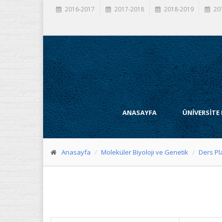
2016-2017
2017-2018
2018-2019
20
ANASAYFA
ÜNİVERSİTE
Anasayfa
Moleküler Biyoloji ve Genetik
Ders Pl