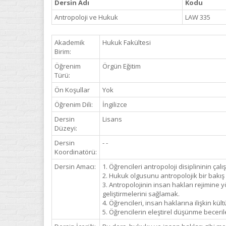
Dersin Adı
Kodu
Antropoloji ve Hukuk
LAW 335
Akademik
Hukuk Fakültesi
Birim:
Öğrenim
Örgün Eğitim
Türü:
Ön Koşullar
Yok
Öğrenim Dili:
İngilizce
Dersin
Lisans
Düzeyi:
Dersin
- -
Koordinatörü:
Dersin Amacı:
1. Öğrencileri antropoloji disiplininin ça
2. Hukuk olgusunu antropolojik bir bakış
3. Antropolojinin insan hakları rejimine yö
geliştirmelerini sağlamak.
4. Öğrencileri, insan haklarına ilişkin kü
5. Öğrencilerin eleştirel düşünme becerile