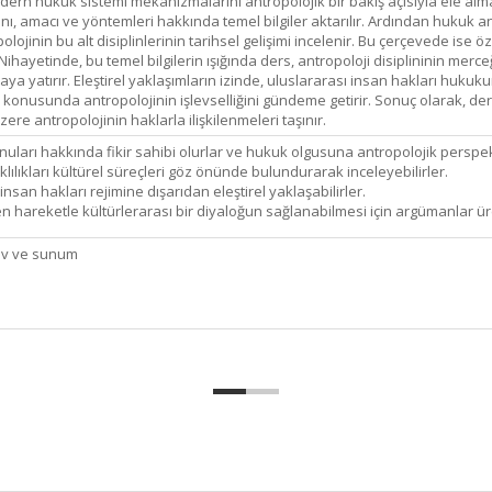
ern hukuk sistemi mekanizmalarını antropolojik bir bakış açısıyla ele almak
anı, amacı ve yöntemleri hakkında temel bilgiler aktarılır. Ardından hukuk an
lojinin bu alt disiplinlerinin tarihsel gelişimi incelenir. Bu çerçevede ise
. Nihayetinde, bu temel bilgilerin ışığında ders, antropoloji disiplininin me
ya yatırır. Eleştirel yaklaşımların izinde, uluslararası insan hakları hukuku
a konusunda antropolojinin işlevselliğini gündeme getirir. Sonuç olarak, d
re antropolojinin haklarla ilişkilenmeleri taşınır.
nuları hakkında fikir sahibi olurlar ve hukuk olgusuna antropolojik perspekt
lılıkları kültürel süreçleri göz önünde bulundurarak inceleyebilirler.
san hakları rejimine dışarıdan eleştirel yaklaşabilirler.
 hareketle kültürlerarası bir diyaloğun sağlanabilmesi için argümanlar üre
ödev ve sunum