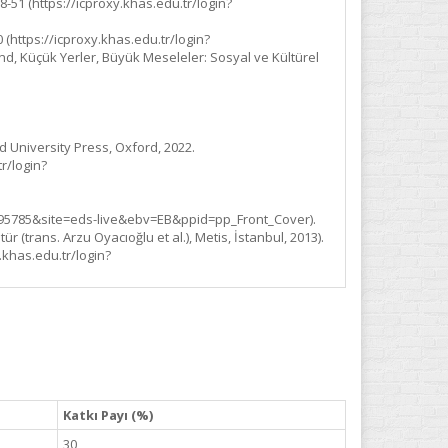
-51 (https://icproxy.khas.edu.tr/login?
(https://icproxy.khas.edu.tr/login?
nd, Küçük Yerler, Büyük Meseleler: Sosyal ve Kültürel
University Press, Oxford, 2022.
r/login?
395785&site=eds-live&ebv=EB&ppid=pp_Front_Cover).
 (trans. Arzu Oyacıoğlu et al.), Metis, İstanbul, 2013).
.khas.edu.tr/login?
Katkı Payı (%)
30