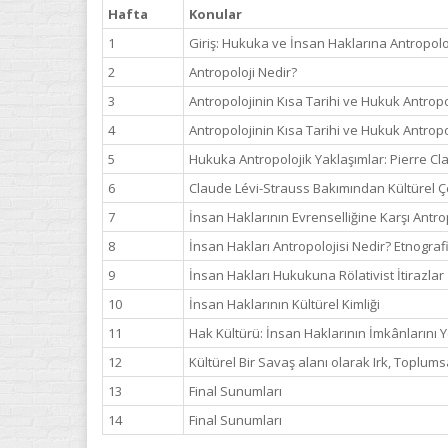
Hafta
Konular
1
Giriş: Hukuka ve İnsan Haklarına Antropolo
2
Antropoloji Nedir?
3
Antropolojinin Kısa Tarihi ve Hukuk Antropolo
4
Antropolojinin Kısa Tarihi ve Hukuk Antropolo
5
Hukuka Antropolojik Yaklaşımlar: Pierre Cl
6
Claude Lévi-Strauss Bakımından Kültürel Çe
7
İnsan Haklarının Evrenselliğine Karşı Antro
8
İnsan Hakları Antropolojisi Nedir? Etnogra
9
İnsan Hakları Hukukuna Rölativist İtirazlar
10
İnsan Haklarının Kültürel Kimliği
11
Hak Kültürü: İnsan Haklarının İmkânlarını 
12
Kültürel Bir Savaş alanı olarak Irk, Toplumsa
13
Final Sunumları
14
Final Sunumları