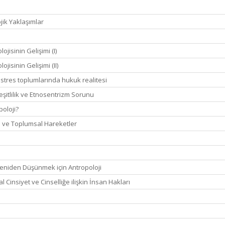
jik Yaklaşımlar
jisinin Gelişimi (I)
jisinin Gelişimi (II)
astres toplumlarında hukuk realitesi
şitlilik ve Etnosentrizm Sorunu
poloji?
fi ve Toplumsal Hareketler
Yeniden Düşünmek için Antropoloji
l Cinsiyet ve Cinselliğe ilişkin İnsan Hakları