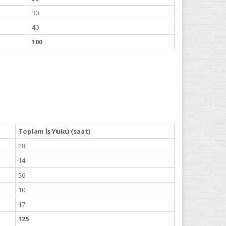
30
40
100
Toplam İş Yükü (saat)
28
14
56
10
17
125