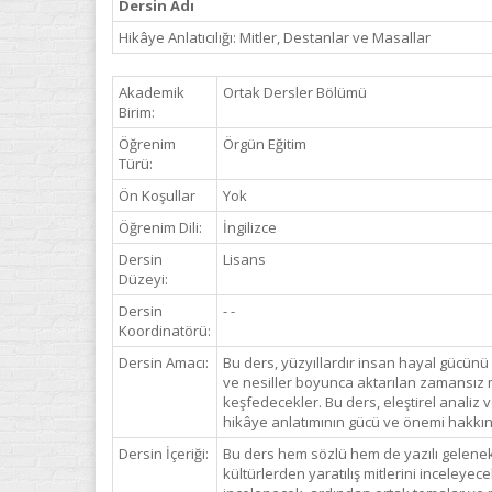
Dersin Adı
Hikâye Anlatıcılığı: Mitler, Destanlar ve Masallar
Akademik
Ortak Dersler Bölümü
Birim:
Öğrenim
Örgün Eğitim
Türü:
Ön Koşullar
Yok
Öğrenim Dili:
İngilizce
Dersin
Lisans
Düzeyi:
Dersin
- -
Koordinatörü:
Dersin Amacı:
Bu ders, yüzyıllardır insan hayal gücünü 
ve nesiller boyunca aktarılan zamansız ma
keşfedecekler. Bu ders, eleştirel analiz 
hikâye anlatımının gücü ve önemi hakkı
Dersin İçeriği:
Bu ders hem sözlü hem de yazılı gelenekle
kültürlerden yaratılış mitlerini inceleye