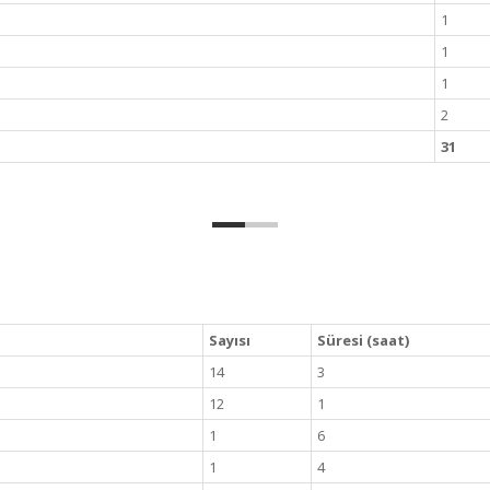
1
1
1
2
31
Sayısı
Süresi (saat)
14
3
12
1
1
6
1
4