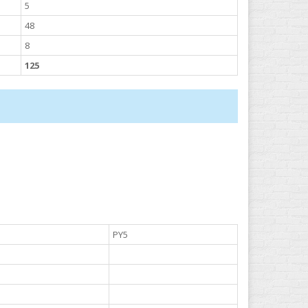
5
48
8
125
PY5