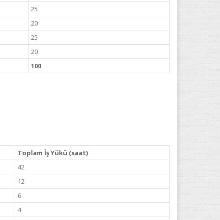
25
20
25
20
100
Toplam İş Yükü (saat)
42
12
6
4