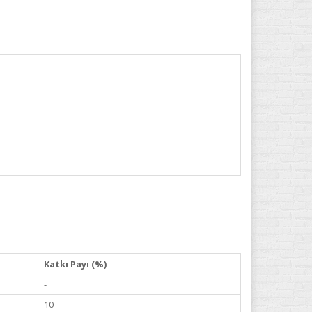
Katkı Payı (%)
-
10