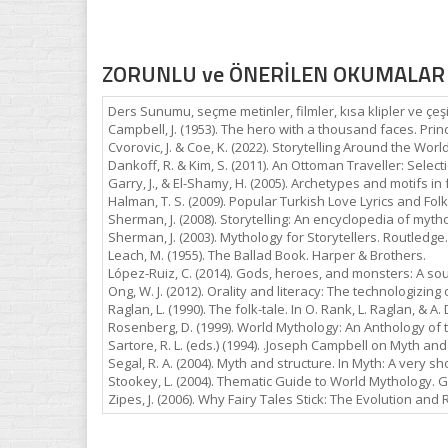
ZORUNLU ve ÖNERİLEN OKUMALAR
Ders Sunumu, seçme metinler, filmler, kısa klipler ve çeşi
Campbell, J. (1953). The hero with a thousand faces. Prin
Cvorovic, J. & Coe, K. (2022). Storytelling Around the Worl
Dankoff, R. & Kim, S. (2011). An Ottoman Traveller: Selec
Garry, J., & El-Shamy, H. (2005). Archetypes and motifs in
Halman, T. S. (2009). Popular Turkish Love Lyrics and Fol
Sherman, J. (2008). Storytelling: An encyclopedia of myth
Sherman, J. (2003). Mythology for Storytellers. Routledge.
Leach, M. (1955). The Ballad Book. Harper & Brothers.
López-Ruiz, C. (2014). Gods, heroes, and monsters: A so
Ong, W. J. (2012). Orality and literacy: The technologizing
Raglan, L. (1990). The folk-tale. In O. Rank, L. Raglan, & A
Rosenberg, D. (1999). World Mythology: An Anthology of t
Sartore, R. L. (eds.) (1994). .Joseph Campbell on Myth an
Segal, R. A. (2004). Myth and structure. In Myth: A very sh
Stookey, L. (2004). Thematic Guide to World Mythology.
Zipes, J. (2006). Why Fairy Tales Stick: The Evolution an