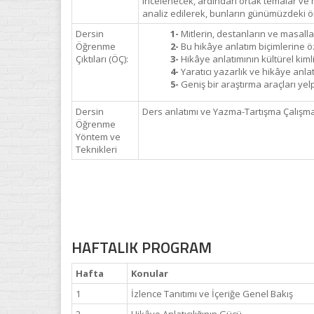
incelenecek, ardından ortak temalar ve m
analiz edilerek, bunların günümüzdeki 
Dersin
1-
Mitlerin, destanların ve masalla
Öğrenme
2-
Bu hikâye anlatım biçimlerine öz
Çıktıları (ÖÇ):
3-
Hikâye anlatımının kültürel kim
4-
Yaratıcı yazarlık ve hikâye anlat
5-
Geniş bir araştırma araçları yel
Dersin
Ders anlatımı ve Yazma-Tartışma Çalışmala
Öğrenme
Yöntem ve
Teknikleri
HAFTALIK PROGRAM
Hafta
Konular
1
İzlence Tanıtımı ve İçeriğe Genel Bakış