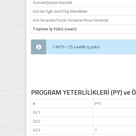
Sunum/Jüriye Hazırlık
Dersle İlgili Sınıf Dışı Etkinlikler
Ara Sınavlar/Sözlü Sınavlar/Kısa Sınavlar
Toplam İş Yükü (saat):
1 AKTS = 25 saatlik iş yükü
PROGRAM YETERLİLİKLERİ (PY) ve ÖĞ
#
PY1
OC1
OC2
OC3
1