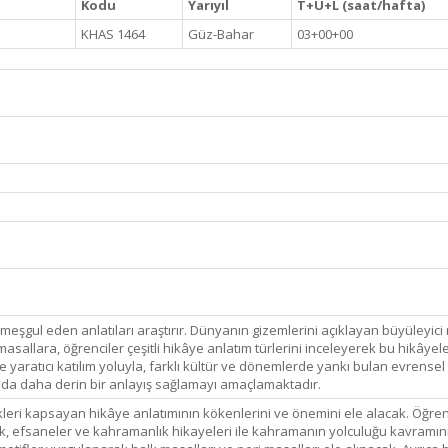
Kodu
Yarıyıl
T+U+L (saat/hafta)
KHAS 1464
Güz-Bahar
03+00+00
meşgul eden anlatıları araştırır. Dünyanın gizemlerini açıklayan büyüleyici
sallara, öğrenciler çeşitli hikâye anlatım türlerini inceleyerek bu hikâyele
ve yaratıcı katılım yoluyla, farklı kültür ve dönemlerde yankı bulan evrensel
nda daha derin bir anlayış sağlamayı amaçlamaktadır.
ri kapsayan hikâye anlatımının kökenlerini ve önemini ele alacak. Öğrencile
cek, efsaneler ve kahramanlık hikayeleri ile kahramanın yolculuğu kavramını 