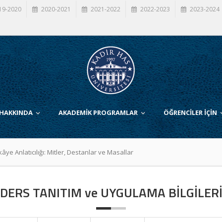
19-2020
2020-2021
2021-2022
2022-2023
2023-2024
 HAKKINDA
AKADEMİK PROGRAMLAR
ÖĞRENCİLER İÇİN
kâye Anlatıcılığı: Mitler, Destanlar ve Masallar
DERS TANITIM ve UYGULAMA BİLGİLER