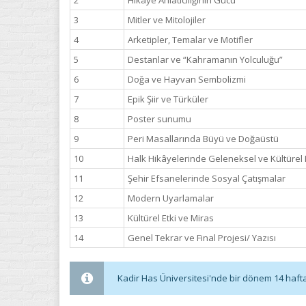
2
Hikâye Anlatıcılığının Gücü
3
Mitler ve Mitolojiler
4
Arketipler, Temalar ve Motifler
5
Destanlar ve “Kahramanın Yolculuğu”
6
Doğa ve Hayvan Sembolizmi
7
Epik Şiir ve Türküler
8
Poster sunumu
9
Peri Masallarında Büyü ve Doğaüstü
10
Halk Hikâyelerinde Geleneksel ve Kültürel 
11
Şehir Efsanelerinde Sosyal Çatışmalar
12
Modern Uyarlamalar
13
Kültürel Etki ve Miras
14
Genel Tekrar ve Final Projesi/ Yazısı
Kadir Has Üniversitesi'nde bir dönem 14 haftadı