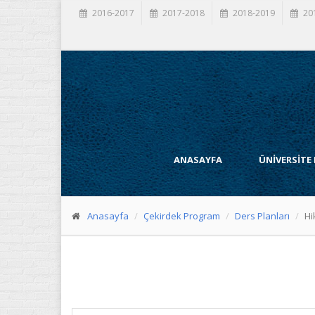
2016-2017
2017-2018
2018-2019
20
ANASAYFA
ÜNİVERSİTE
Anasayfa
Çekirdek Program
Ders Planları
Hi