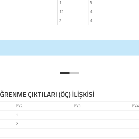
1
5
12
4
2
4
RENME ÇIKTILARI (ÖÇ) İLİŞKİSİ
PY2
PY3
PY4
1
2