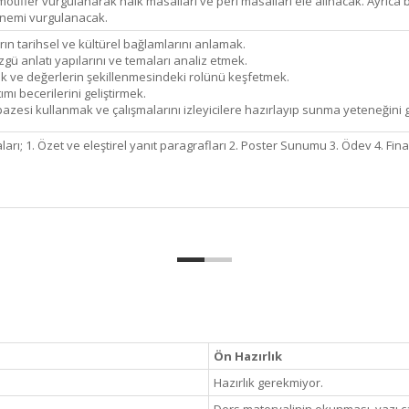
otifler vurgulanarak halk masalları ve peri masalları ele alınacak. Ayrıc
önemi vurgulanacak.
rın tarihsel ve kültürel bağlamlarını anlamak.
gü anlatı yapılarını ve temaları analiz etmek.
lik ve değerlerin şekillenmesindeki rolünü keşfetmek.
ımı becerilerini geliştirmek.
pazesi kullanmak ve çalışmalarını izleyicilere hazırlayıp sunma yeteneğini
rı; 1. Özet ve eleştirel yanıt paragrafları 2. Poster Sunumu 3. Ödev 4. Final
Ön Hazırlık
Hazırlık gerekmiyor.