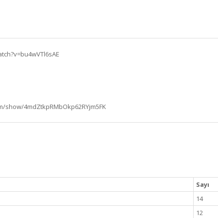
watch?v=bu4wVTl6sAE
i
fy.com/show/4mdZtkpRMbOkp62RYjm5FK
Sayı
14
12