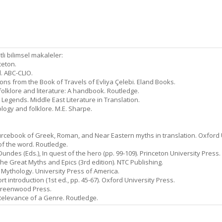
tli bilimsel makaleler:
ceton.
d. ABC-CLIO.
tions from the Book of Travels of Evliya Çelebi. Eland Books.
 folklore and literature: A handbook. Routledge.
k Legends. Middle East Literature in Translation.
ology and folklore. M.E. Sharpe.
urcebook of Greek, Roman, and Near Eastern myths in translation. Oxford 
 of the word. Routledge.
. Dundes (Eds.), In quest of the hero (pp. 99-109). Princeton University Press.
he Great Myths and Epics (3rd edition). NTC Publishing.
d Mythology. University Press of America.
ort introduction (1st ed., pp. 45-67). Oxford University Press.
 Greenwood Press.
d Relevance of a Genre. Routledge.