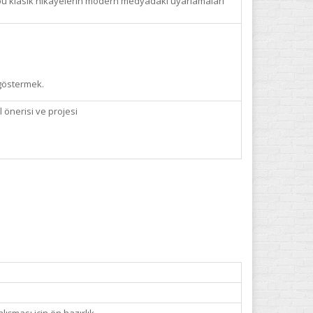
a bu klasik hikâyelerin modern medyadaki uyarlamaları
 göstermek.
 önerisi ve projesi