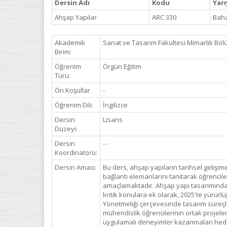
Dersin Adı
Kodu
Yarı
Ahşap Yapılar
ARC 330
Bah
Akademik
Sanat ve Tasarım Fakültesi Mimarlık Bö
Birim:
Öğrenim
Örgün Eğitim
Türü:
Ön Koşullar
-
Öğrenim Dili:
İngilizce
Dersin
Lisans
Düzeyi:
Dersin
- -
Koordinatörü:
Dersin Amacı:
Bu ders, ahşap yapıların tarihsel gelişim
bağlantı elemanlarını tanıtarak öğrencil
amaçlamaktadır. Ahşap yapı tasarımında ya
kritik konulara ek olarak, 2025'te yürürl
Yönetmeliği çerçevesinde tasarım süreçler
mühendislik öğrencilerinin ortak projel
uygulamalı deneyimler kazanmaları hede