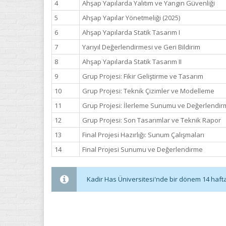
4
Ahşap Yapılarda Yalıtım ve Yangın Güvenliği
5
Ahşap Yapılar Yönetmeliği (2025)
6
Ahşap Yapılarda Statik Tasarım I
7
Yarıyıl Değerlendirmesi ve Geri Bildirim
8
Ahşap Yapılarda Statik Tasarım II
9
Grup Projesi: Fikir Geliştirme ve Tasarım
10
Grup Projesi: Teknik Çizimler ve Modelleme
11
Grup Projesi: İlerleme Sunumu ve Değerlendi
12
Grup Projesi: Son Tasarımlar ve Teknik Rapor
13
Final Projesi Hazırlığı: Sunum Çalışmaları
14
Final Projesi Sunumu ve Değerlendirme
Kadir Has Üniversitesi'nde bir dönem 14 haftadı