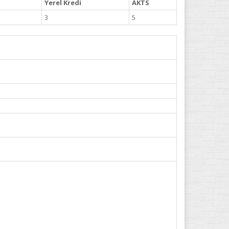
Yerel Kredi
AKTS
3
5