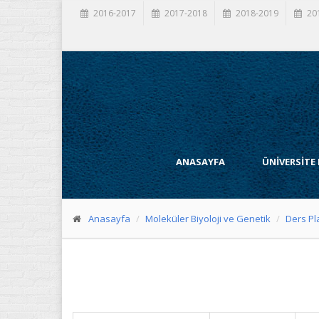
2016-2017
2017-2018
2018-2019
20
ANASAYFA
ÜNİVERSİTE
Anasayfa
Moleküler Biyoloji ve Genetik
Ders Pl