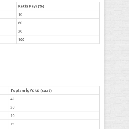
Katkı Payı (%)
10
60
30
100
Toplam İş Yükü (saat)
42
30
10
15