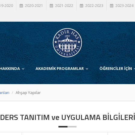
19-2020
2020-2021
2021-2022
2022-2023
2023-2024
 HAKKINDA
AKADEMİK PROGRAMLAR
ÖĞRENCİLER İÇİN
anları
Ahşap Yapılar
DERS TANITIM ve UYGULAMA BİLGİLER