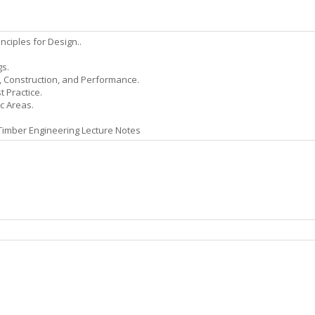
inciples for Design..
gs.
gn, Construction, and Performance.
 Practice.
ic Areas.
. Timber Engineering Lecture Notes