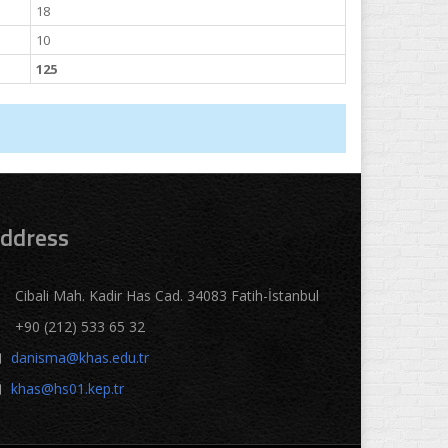
18
10
125
ddress
Cibali Mah. Kadir Has Cad. 34083 Fatih-İstanbul
+90 (212) 533 65 32
danisma@khas.edu.tr
khas@hs01.kep.tr