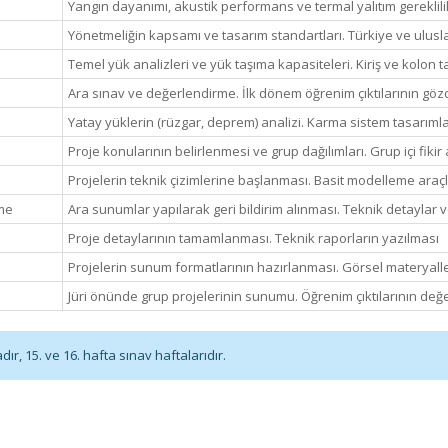
Yangın dayanımı, akustik performans ve termal yalıtım gereklili
Yönetmeliğin kapsamı ve tasarım standartları. Türkiye ve uluslar
Temel yük analizleri ve yük taşıma kapasiteleri. Kiriş ve kolon t
Ara sınav ve değerlendirme. İlk dönem öğrenim çıktılarının gözd
Yatay yüklerin (rüzgar, deprem) analizi. Karma sistem tasarıml
Proje konularının belirlenmesi ve grup dağılımları. Grup içi fikir 
Projelerin teknik çizimlerine başlanması. Basit modelleme araçl
rme
Ara sunumlar yapılarak geri bildirim alınması. Teknik detaylar
Proje detaylarının tamamlanması. Teknik raporların yazılması
Projelerin sunum formatlarının hazırlanması. Görsel materyall
Jüri önünde grup projelerinin sunumu. Öğrenim çıktılarının değe
r, 15. ve 16. hafta sınav haftalarıdır.