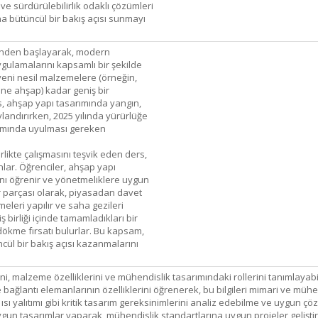
 ve sürdürülebilirlik odaklı çözümleri
a bütüncül bir bakış açısı sunmayı
iminden başlayarak, modern
gulamalarını kapsamlı bir şekilde
 yeni nesil malzemelere (örneğin,
ine ahşap) kadar geniş bir
s, ahşap yapı tasarımında yangın,
taylandırırken, 2025 yılında yürürlüğe
samında uyulması gereken
rlikte çalışmasını teşvik eden ders,
nlar. Öğrenciler, ahşap yapı
ını öğrenir ve yönetmeliklere uygun
ir parçası olarak, piyasadan davet
eleri yapılır ve saha gezileri
birliği içinde tamamladıkları bir
 dökme fırsatı bulurlar. Bu kapsam,
cül bir bakış açısı kazanmalarını
ini, malzeme özelliklerini ve mühendislik tasarımındaki rollerini tanımlaya
bağlantı elemanlarının özelliklerini öğrenerek, bu bilgileri mimari ve müh
sı yalıtımı gibi kritik tasarım gereksinimlerini analiz edebilme ve uygun çöz
gun tasarımlar yaparak, mühendislik standartlarına uygun projeler gelişti