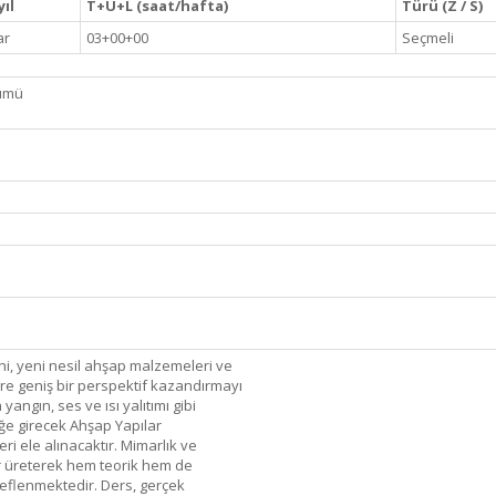
yıl
T+U+L (saat/hafta)
Türü (Z / S)
ar
03+00+00
Seçmeli
lümü
ini, yeni nesil ahşap malzemeleri ve
ere geniş bir perspektif kazandırmayı
ngın, ses ve ısı yalıtımı gibi
üğe girecek Ahşap Yapılar
i ele alınacaktır. Mimarlık ve
er üreterek hem teorik hem de
flenmektedir. Ders, gerçek