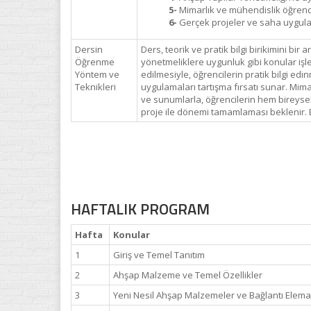
5-
Mimarlık ve mühendislik öğrencile
6-
Gerçek projeler ve saha uygula
Dersin
Ders, teorik ve pratik bilgi birikimini bi
Öğrenme
yönetmeliklere uygunluk gibi konular işlen
Yöntem ve
edilmesiyle, öğrencilerin pratik bilgi ed
Teknikleri
uygulamaları tartışma fırsatı sunar. Mimarl
ve sunumlarla, öğrencilerin hem bireysel 
proje ile dönemi tamamlaması beklenir. Bu 
HAFTALIK PROGRAM
Hafta
Konular
1
Giriş ve Temel Tanıtım
2
Ahşap Malzeme ve Temel Özellikler
3
Yeni Nesil Ahşap Malzemeler ve Bağlantı Elema