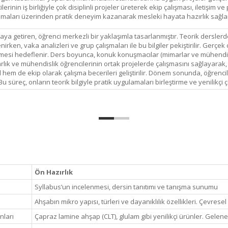
rinin iş birliğiyle çok disiplinli projeler üreterek ekip çalışması, iletişim v
maları üzerinden pratik deneyim kazanarak mesleki hayata hazırlık sağl
r araya getiren, öğrenci merkezli bir yaklaşımla tasarlanmıştır. Teorik dersler
irken, vaka analizleri ve grup çalışmaları ile bu bilgiler pekiştirilir. Gerç
inmesi hedeflenir. Ders boyunca, konuk konuşmacılar (mimarlar ve mühendisle
ık ve mühendislik öğrencilerinin ortak projelerde çalışmasını sağlayarak, disip
hem de ekip olarak çalışma becerileri geliştirilir. Dönem sonunda, öğrencil
süreç, onların teorik bilgiyle pratik uygulamaları birleştirme ve yenilikçi çöz
Ön Hazırlık
Syllabus’un incelenmesi, dersin tanıtımı ve tanışma sunumu
Ahşabın mikro yapısı, türleri ve dayanıklılık özellikleri. Çevresel 
nları
Çapraz lamine ahşap (CLT), glulam gibi yenilikçi ürünler. Gelen