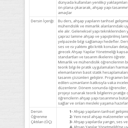
dünyada kullanılan yenilikçi yaklaşımları
ön plana çıkararak, ahşap yapı tasarımın
amaçlar
Dersin İçeriği:
Bu ders, ahşap yapıların tarihsel geliş
mühendislik ve mimarlık alanlarındaki uy
ele alır. Geleneksel yapı tekniklerinden
çapraz lamine ahşap ve yapıştırılmış lam
yelpazede bilgi sağlamayı hedefler. Der
ses ve ısı yalıtımı gibi kritik konuları de
girecek Ahşap Yapılar Yönetmeliği kap
standartları ve tasarım ilkelerini öğretir.
Mimarlık ve mühendislik öğrencilerinin bi
teorik bilgi ile pratik uygulamaları harma
elemanlarının basit statik hesaplamalar
tasarım çözümleri geliştirir. Programın b
edilen uzmanların katkısıyla vaka incelem
düzenlenir. Dönem sonunda öğrenciler, iş 
projeyi sunarak teorik bilgilerini pratiğe
öğrencilerin ahşap yapı tasarımına bütün
sağlar ve onları mesleki yaşama hazırlar
Dersin
1-
Ahşap yapıların tarihsel gelişim
Öğrenme
2-
Yeni nesil ahşap malzemeler ve 
Çıktıları (ÖÇ):
3-
Ahşap yapılarda yangın, ses ve ı
4-
Ahşap Yapılar Yönetmeliği’ne uy