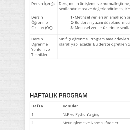
Dersin İçeriği:
Ders, metin ön işleme ve normalleştirme,
sınıflandırılması ve değerlendirilmesi, 
Dersin
1-
Metinsel verileri anlamak için ö
Öğrenme
2-
Bu dersin yazım düzeltme, metin
Çıktıları (ÖÇ):
3-
Metinsel veriler üzerinde sınıf
Dersin
Sınıf içi öğrenme. Programlama ödevleri
Öğrenme
olarak yapılacaktır. Bu derste öğretile
Yöntem ve
Teknikleri
HAFTALIK PROGRAM
Hafta
Konular
1
NLP ve Python'a giriş
2
Metin işleme ve Normal ifadeler