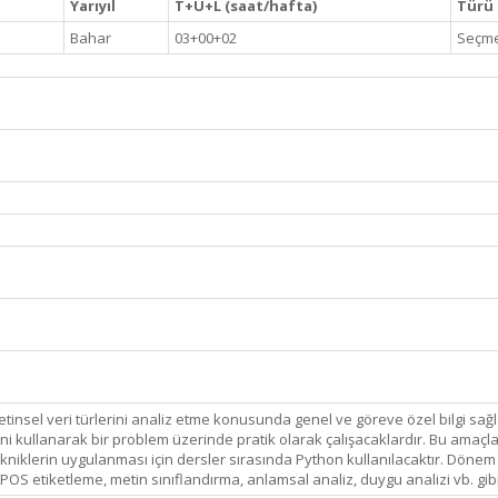
Yarıyıl
T+U+L (saat/hafta)
Türü (
Bahar
03+00+02
Seçme
 metinsel veri türlerini analiz etme konusunda genel ve göreve özel bilgi s
ini kullanarak bir problem üzerinde pratik olarak çalışacaklardır. Bu amaçl
ekniklerin uygulanması için dersler sırasında Python kullanılacaktır. Dönem
POS etiketleme, metin sınıflandırma, anlamsal analiz, duygu analizi vb. gib