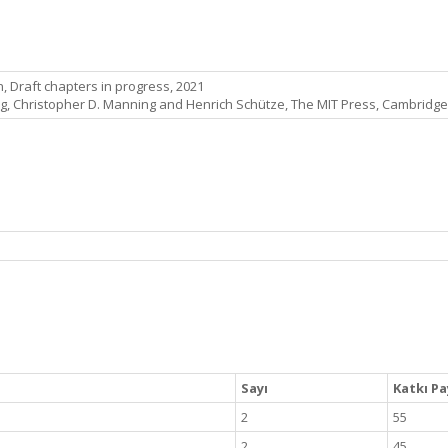
 Draft chapters in progress, 2021
ing, Christopher D. Manning and Henrich Schütze, The MIT Press, Cambridg
Sayı
Katkı Pa
2
55
2
45