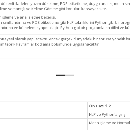
 düzenli ifadeler, yazım düzeltme, POS etiketleme, duygu analizi, metin sın
Kelime semantiği ve Kelime Gömme gibi konuları kapsayacaktır.
n işleme ve analiz etme becerisi.
 sınıflandırma ve POS etiketleme gibi NLP tekniklerini Python gibi bir pro
landırma ve kümeleme yapmak için Python gibi bir programlama dilini ve kü
 bireysel olarak yapılacaktır. Ancak gerçek dünyadaki bir soruna yönelik 
n tüm teorik kavramlar kodlama bölümünde uygulanacaktır.
Ön Hazırlık
NLP ve Python'a giriş
Metin işleme ve Normal