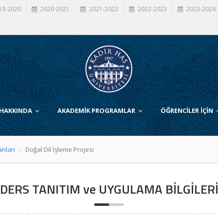
19-2020
2020-2021
2021-2022
2022-2023
2023-2024
 HAKKINDA
AKADEMİK PROGRAMLAR
ÖĞRENCİLER İÇİN
anları
Doğal Dil İşleme Projesi
DERS TANITIM ve UYGULAMA BİLGİLER