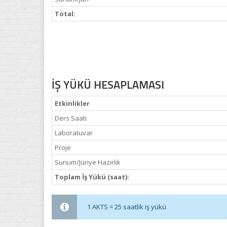
Total:
İŞ YÜKÜ HESAPLAMASI
Etkinlikler
Ders Saati
Laboratuvar
Proje
Sunum/Jüriye Hazırlık
Toplam İş Yükü (saat):
1 AKTS = 25 saatlik iş yükü