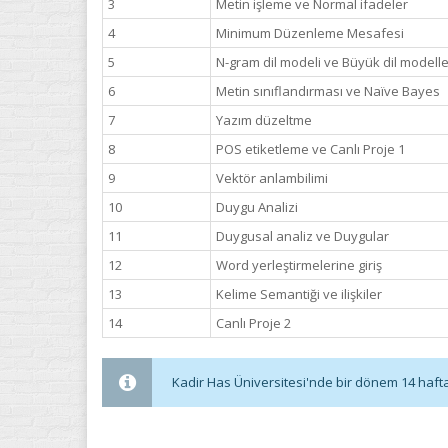
3
Metin işleme ve Normal ifadeler
4
Minimum Düzenleme Mesafesi
5
N-gram dil modeli ve Büyük dil modelle
6
Metin sınıflandırması ve Naïve Bayes
7
Yazım düzeltme
8
POS etiketleme ve Canlı Proje 1
9
Vektör anlambilimi
10
Duygu Analizi
11
Duygusal analiz ve Duygular
12
Word yerleştirmelerine giriş
13
Kelime Semantiği ve ilişkiler
14
Canlı Proje 2
Kadir Has Üniversitesi'nde bir dönem 14 haftadı