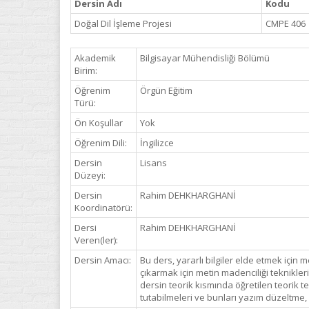
Dersin Adı
Kodu
Doğal Dil İşleme Projesi
CMPE 406
Akademik
Bilgisayar Mühendisliği Bölümü
Birim:
Öğrenim
Örgün Eğitim
Türü:
Ön Koşullar
Yok
Öğrenim Dili:
İngilizce
Dersin
Lisans
Düzeyi:
Dersin
Rahim DEHKHARGHANİ
Koordinatörü:
Dersi
Rahim DEHKHARGHANİ
Veren(ler):
Dersin Amacı:
Bu ders, yararlı bilgiler elde etmek için
çıkarmak için metin madenciliği teknikler
dersin teorik kısmında öğretilen teorik t
tutabilmeleri ve bunları yazım düzeltme, 