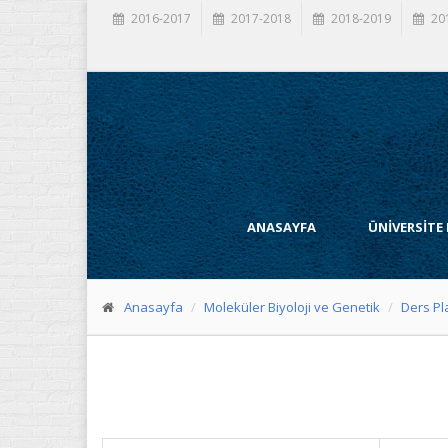
2016-2017
2017-2018
2018-2019
20
ANASAYFA
ÜNİVERSİTE
Anasayfa
Moleküler Biyoloji ve Genetik
Ders Pl