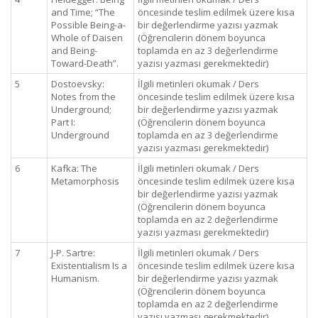
and Time; “The
öncesinde teslim edilmek üzere kısa
Possible Being-a-
bir değerlendirme yazısı yazmak
Whole of Daisen
(Öğrencilerin dönem boyunca
and Being-
toplamda en az 3 değerlendirme
Toward-Death”.
yazısı yazması gerekmektedir)
5
Dostoevsky:
İlgili metinleri okumak / Ders
Notes from the
öncesinde teslim edilmek üzere kısa
Underground;
bir değerlendirme yazısı yazmak
Part I:
(Öğrencilerin dönem boyunca
Underground
toplamda en az 3 değerlendirme
yazısı yazması gerekmektedir)
6
Kafka: The
İlgili metinleri okumak / Ders
Metamorphosis
öncesinde teslim edilmek üzere kısa
bir değerlendirme yazısı yazmak
(Öğrencilerin dönem boyunca
toplamda en az 2 değerlendirme
yazısı yazması gerekmektedir)
7
J-P. Sartre:
İlgili metinleri okumak / Ders
Existentialism Is a
öncesinde teslim edilmek üzere kısa
Humanism.
bir değerlendirme yazısı yazmak
(Öğrencilerin dönem boyunca
toplamda en az 2 değerlendirme
yazısı yazması gerekmektedir)