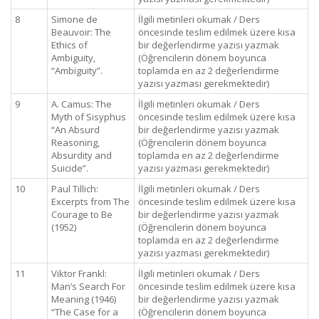
8
Simone de
İlgili metinleri okumak / Ders
Beauvoir: The
öncesinde teslim edilmek üzere kısa
Ethics of
bir değerlendirme yazısı yazmak
Ambiguity,
(Öğrencilerin dönem boyunca
“Ambiguity”.
toplamda en az 2 değerlendirme
yazısı yazması gerekmektedir)
9
A. Camus: The
İlgili metinleri okumak / Ders
Myth of Sisyphus
öncesinde teslim edilmek üzere kısa
“An Absurd
bir değerlendirme yazısı yazmak
Reasoning,
(Öğrencilerin dönem boyunca
Absurdity and
toplamda en az 2 değerlendirme
Suicide”.
yazısı yazması gerekmektedir)
10
Paul Tillich:
İlgili metinleri okumak / Ders
Excerpts from The
öncesinde teslim edilmek üzere kısa
Courage to Be
bir değerlendirme yazısı yazmak
(1952)
(Öğrencilerin dönem boyunca
toplamda en az 2 değerlendirme
yazısı yazması gerekmektedir)
11
Viktor Frankl:
İlgili metinleri okumak / Ders
Man’s Search For
öncesinde teslim edilmek üzere kısa
Meaning (1946)
bir değerlendirme yazısı yazmak
“The Case for a
(Öğrencilerin dönem boyunca