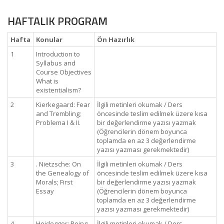
HAFTALIK PROGRAM
Hafta
Konular
Ön Hazırlık
1
Introduction to
Syllabus and
Course Objectives
What is
existentialism?
2
Kierkegaard: Fear
İlgili metinleri okumak / Ders
and Trembling;
öncesinde teslim edilmek üzere kısa
Problema I & II.
bir değerlendirme yazısı yazmak
(Öğrencilerin dönem boyunca
toplamda en az 3 değerlendirme
yazısı yazması gerekmektedir)
3
. Nietzsche: On
İlgili metinleri okumak / Ders
the Genealogy of
öncesinde teslim edilmek üzere kısa
Morals; First
bir değerlendirme yazısı yazmak
Essay
(Öğrencilerin dönem boyunca
toplamda en az 3 değerlendirme
yazısı yazması gerekmektedir)
4
Heidegger: Being
İlgili metinleri okumak / Ders