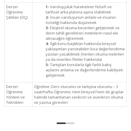
Dersin
1-
Varoluşçuluk hareketinin felsefi ve
Öğrenme
tarihsel arka planına aşina olabilmek
Çıktıları (ÖÇ):
2-
İnsan varoluşunun anlamı ve insanın
özneliği hakkında düşünmek
3-
Eleştirel okuma becerileri geliştirmek ve
derin tahlil gerektiren metinlerin nasıl ele
alınacağını öğrenmek
4-
İlgili konu başlıkları hakkında bireysel
yaklaşımları yansıtabilen kısa değerlendirme
yazıları yazabilmek (Verilen okuma metinleri
ya da önerilen filmler hakkında)
5-
Tartışılan konularla ilgili farklı bakış
açılarını anlama ve değerlendirme kabiliyeti
geliştirmek
Dersin
Öğretme: Ders oturumu ve tartışma oturumu – 3
Öğrenme
saat/hafta Öğrenme: Hem bireysel hem de gruplar
Yöntem ve
halinde tamamlanan senkron ve asenkron okuma
Teknikleri
ve yazma görevleri