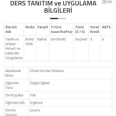
DERS TANITIM ve UYGULAMA
PDF
BİLGİLERİ
Dersin
Kodu
Yarıyıl
T+U+L
Türü
Yerel
AKTS
Adı
(saat/hafta)
(Z / S)
Kredi
Varlık ve
KHAS
Bahar
03+00+00
Seçmeli
3
6
Anlam:
1636
Felsefi ve
Edebi Bir
Sorgulama
Akademik
Ortak Dersler Bölümü
Birim:
Öğrenim
Örgün Eğitim
Türü:
Ön Koşullar
Yok
Öğrenim Dili:
İngilizce
Dersin
Lisans
Düzeyi: