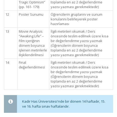
Tragic Optimism”
toplamda en az 2 değerlendirme
(pp. 161- 179)
yazısı yazması gerekmektedir)
12
Poster Sunumu
Öğrencilerin gruplarını ve sunum
konularını belirleyerek poster
hazırlaması
13
Movie Analysis
İlgili metinleri okumak / Ders
“Awaking Life” –
öncesinde teslim edilmek üzere kısa
Film içeriğinin
bir değerlendirme yazısı yazmak
dönem boyunca
(Öğrencilerin dönem boyunca
işlenen metinlerle
toplamda en az 2 değerlendirme
ilişkilendirilmesi
yazısı yazması gerekmektedir)
14
Final
İlgili metinleri okumak / Ders
değerlendirmesi
öncesinde teslim edilmek üzere kısa
bir değerlendirme yazısı yazmak
(Öğrencilerin dönem boyunca
toplamda en az 2 değerlendirme
yazısı yazması gerekmektedir)
Kadir Has Üniversitesi'nde bir dönem 14 haftadır, 15.
ve 16. hafta sınav haftalarıdır.