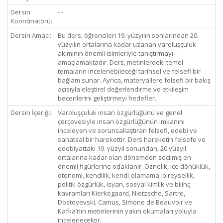
Dersin
- -
Koordinatörü:
Dersin Amacı:
Bu ders, öğrencileri 19. yüzyılın sonlarından 20.
yüzyılın ortalarına kadar uzanan varoluşçuluk
akımının önemli isimleriyle tanıştırmayı
amaçlamaktadır. Ders, metinlerdeki temel
temaların incelenebileceği tarihsel ve felsefi bir
bağlam sunar. Ayrıca, materyallere felsefi bir bakış
açısıyla eleştirel değerlendirme ve etkileşim
becerilerini geliştirmeyi hedefler.
Dersin İçeriği:
Varoluşçuluk insan özgürlüğünü ve genel
çerçevesiyle insan özgürlüğünün imkanını
inceleyen ve sorunsallaştıran felsefi, edebi ve
sanatsal bir harekettir. Ders hareketin felsefe ve
edebiyattaki 19. yüzyıl sonundan, 20.yüzyıl
ortalarına kadar olan dönemden seçilmiş en
önemli figürlerine odaklanır. Öznelik, içe dönüklük,
otonomi, kendilik, kendi-olamama, bireysellik,
politik özgürlük, isyan, sosyal kimlik ve bilinç
kavramları Kierkegaard, Nietzsche, Sartre,
Dostoyevski, Camus, Simone de Beauvoir ve
Kafka’nın metinlerinin yakın okumaları yoluyla
incelenecektir.