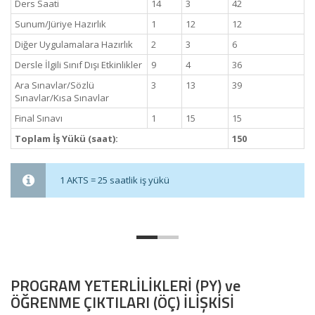
Ders Saati
14
3
42
Sunum/Jüriye Hazırlık
1
12
12
Diğer Uygulamalara Hazırlık
2
3
6
Dersle İlgili Sınıf Dışı Etkinlikler
9
4
36
Ara Sınavlar/Sözlü
3
13
39
Sınavlar/Kısa Sınavlar
Final Sınavı
1
15
15
Toplam İş Yükü (saat):
150
1 AKTS = 25 saatlik iş yükü
PROGRAM YETERLİLİKLERİ (PY) ve
ÖĞRENME ÇIKTILARI (ÖÇ) İLİŞKİSİ