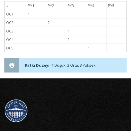
#
PY1
PY2
PY3
PY4
PY5
OC1
1
OC2
2
OC3
1
OC4
2
OC5
1
Katkı Düzeyi:
1 Düşük, 2 Orta, 3 Yüksek