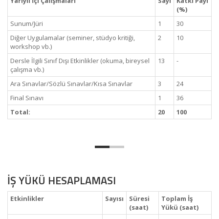
Yarıyıl İçi Çalışmaları
Sayı
Katkı Payı
(%)
Sunum/Jüri
1
30
Diğer Uygulamalar (seminer, stüdyo kritiği,
2
10
workshop vb.)
Dersle İlgili Sınıf Dışı Etkinlikler (okuma, bireysel
13
-
çalışma vb.)
Ara Sınavlar/Sözlü Sınavlar/Kısa Sınavlar
3
24
Final Sınavı
1
36
Total:
20
100
İŞ YÜKÜ HESAPLAMASI
Etkinlikler
Sayısı
Süresi
Toplam İş
(saat)
Yükü (saat)