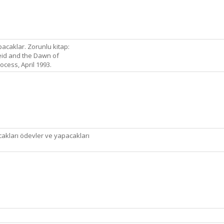
pacaklar. Zorunlu kitap:
eid and the Dawn of
ocess, April 1993.
cakları ödevler ve yapacakları