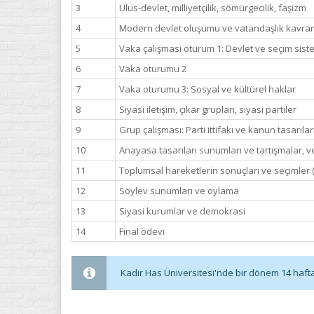
3
Ulus-devlet, milliyetçilik, sömürgecilik, faşizm
4
Modern devlet oluşumu ve vatandaşlık kavra
5
Vaka çalışması oturum 1: Devlet ve seçim sistem
6
Vaka oturumu 2
7
Vaka oturumu 3: Sosyal ve kültürel haklar
8
Siyasi iletişim, çıkar grupları, siyasi partiler
9
Grup çalışması: Parti ittifakı ve kanun tasarılar
10
Anayasa tasarıları sunumları ve tartışmalar, v
11
Toplumsal hareketlerin sonuçları ve seçimler (
12
Söylev sunumları ve oylama
13
Siyasi kurumlar ve demokrasi
14
Final ödevi
Kadir Has Üniversitesi'nde bir dönem 14 haftadı