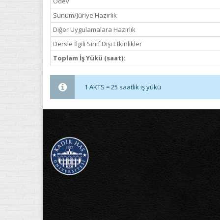
Ödev
Sunum/Jüriye Hazırlık
Diğer Uygulamalara Hazırlık
Dersle İlgili Sınıf Dışı Etkinlikler
Toplam İş Yükü (saat):
1 AKTS = 25 saatlik iş yükü