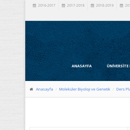
2016-2017
2017-2018
2018-2019
20
ANASAYFA
ÜNİVERSİTE
Anasayfa
Moleküler Biyoloji ve Genetik
Ders Pl