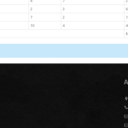
4
7
2
2
3
6
7
2
1
10
4
4
1
A