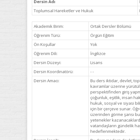
Dersin Adı
Toplumsal Hareketler ve Hukuk
Akademik Birim:
Ortak Dersler Bölümü
Öğrenim Türü:
Örgün Eğitim
Ön Koşullar
Yok
Öğrenim Dili:
İngilizce
Dersin Düzeyi:
Lisans
Dersin Koordinatörü:
- -
Dersin Amacı:
Bu ders iktidar, devlet, t
kavramlar üzerine yürütül
perspektifinden giriş ya
çoğunluk, eşitlik, insan hak
hukuk, sosyal ve siyasi bi
için bir çerçeve sunar. Öğ
üzerinden görme şansı bu
yetenekler kazanacaklardı
vatandaşların gündelik haya
hedeflenmektedir.