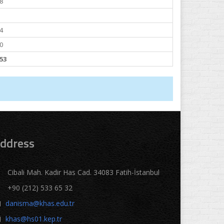
8
4
0
53
ddress
Cibali Mah. Kadir Has Cad. 34083 Fatih-İstanbul
+90 (212) 533 65 32
danisma@khas.edu.tr
khas@hs01.kep.tr