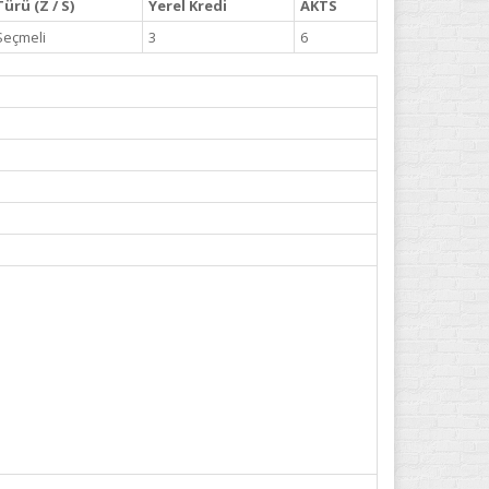
Türü (Z / S)
Yerel Kredi
AKTS
Seçmeli
3
6