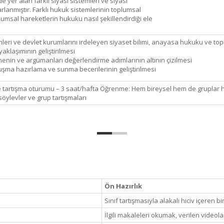
 yer alan farklı siyasi sistemleri ve siyasi
rlanmıştır. Farklı hukuk sistemlerinin toplumsal
lumsal hareketlerin hukuku nasıl şekillendirdiği ele
emleri ve devlet kurumlarını irdeleyen siyaset bilimi, anayasa hukuku ve top
aklaşımının geliştirilmesi
enin ve argümanları değerlendirme adımlarının altının çizilmesi
şma hazırlama ve sunma becerilerinin geliştirilmesi
 tartışma oturumu – 3 saat/hafta Öğrenme: Hem bireysel hem de grupla
söylevler ve grup tartışmaları
Ön Hazırlık
Sınıf tartışmasıyla alakalı hiciv içeren b
İlgili makaleleri okumak, verilen videola