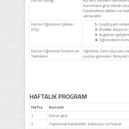
Dersin İçeriği:
Bu ders modern devletlerde
kurumlara giriş olarak tasa
hareketlere etkileri ve top
alınacaktır.
Dersin Öğrenme Çıktıları
1-
Çeşitli parti sist
(ÖÇ):
2-
Analitik düşünce y
3-
Argüman geliştirm
4-
Öğrencilerin konu
Dersin Öğrenme Yöntem ve
Öğretme: Ders oturumu ve
Teknikleri
yazma görevleri. Bireysel 
HAFTALIK PROGRAM
Hafta
Konular
1
Derse giriş
2
Toplumsal hareketler, kamuoyu ve hukuk