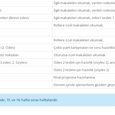
İlgili makaleleri okumak, verilen videola
m
İlgili makaleleri okumak, verilen videola
leri (Birinci ödev)
İlgili makaleleri okumak, ödev1 teslim 1 i
Rollere özel makaleleri okumak,
Rollere özel makaleleri okumak,
ı (2. Ödev)
Çoklu parti tartışmaları ve soru hazırlıkl
eto noktaları
Oturuma özel makaleleri okumak
3.ödev, 2. Söylev)
Ödev 2 teslim için hazırlık (söylev 2), 
Ödev 2 teslimi için hazırlık (söylev 2)
Final projesine hazırlanma
Dönem içinde işlenenlerin gözden geçir
r, 15. ve 16. hafta sınav haftalarıdır.