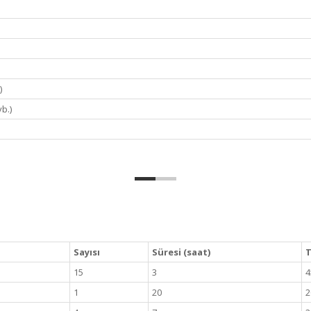
)
vb.)
Sayısı
Süresi (saat)
T
15
3
4
1
20
2