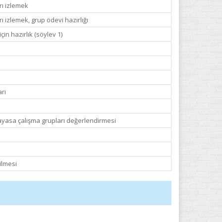
rı izlemek
rı izlemek, grup ödevi hazırlığı
çin hazırlık (söylev 1)
arı
anayasa çalışma grupları değerlendirmesi
ilmesi