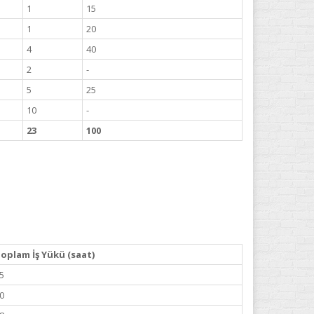
1
15
1
20
4
40
2
-
5
25
10
-
23
100
oplam İş Yükü (saat)
5
0