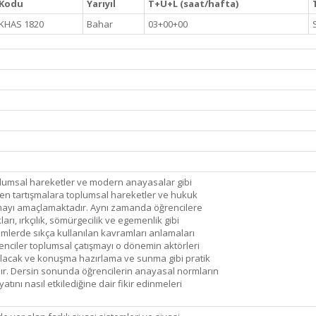
Kodu
Yarıyıl
T+U+L (saat/hafta)
KHAS 1820
Bahar
03+00+00
oplumsal hareketler ve modern anayasalar gibi
en tartışmalara toplumsal hareketler ve hukuk
pmayı amaçlamaktadır. Aynı zamanda öğrencilere
ları, ırkçılık, sömürgecilik ve egemenlik gibi
limlerde sıkça kullanılan kavramları anlamaları
renciler toplumsal çatışmayı o dönemin aktörleri
lacak ve konuşma hazırlama ve sunma gibi pratik
r. Dersin sonunda öğrencilerin anayasal normların
tını nasıl etkilediğine dair fikir edinmeleri