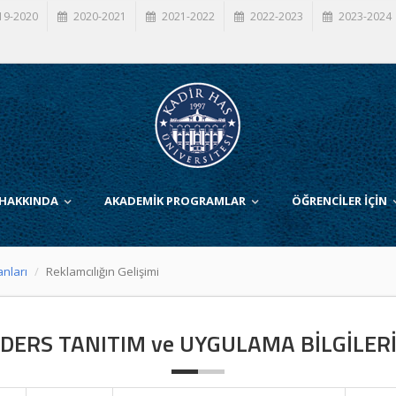
19-2020
2020-2021
2021-2022
2022-2023
2023-2024
 HAKKINDA
AKADEMİK PROGRAMLAR
ÖĞRENCİLER İÇİN
anları
Reklamcılığın Gelişimi
DERS TANITIM ve UYGULAMA BİLGİLER