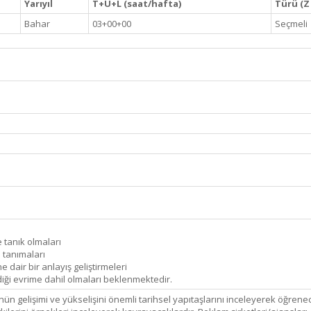
Yarıyıl
T+U+L (saat/hafta)
Türü (Z 
Bahar
03+00+00
Seçmeli
e tanık olmaları
ı tanımaları
 dair bir anlayış geliştirmeleri
irdiği evrime dahil olmaları beklenmektedir.
ün gelişimi ve yükselişini önemli tarihsel yapıtaşlarını inceleyerek öğrenece