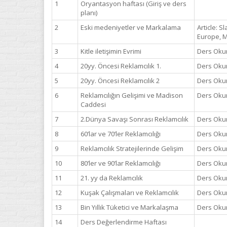
1
Oryantasyon haftası (Giriş ve ders
planı)
2
Eski medeniyetler ve Markalama
Article: S
Europe, M
3
Kitle iletişimin Evrimi
Ders Oku
4
20yy. Öncesi Reklamcılık 1.
Ders Oku
5
20yy. Öncesi Reklamcılık 2
Ders Okum
6
Reklamcılığın Gelişimi ve Madison
Ders Oku
Caddesi
7
2.Dünya Savaşı Sonrası Reklamcılık
Ders Okum
8
60’lar ve 70’ler Reklamcılığı
Ders Okum
9
Reklamcılık Stratejilerinde Gelişim
Ders Okum
10
80’ler ve 90’lar Reklamcılığı
Ders Oku
11
21. yy da Reklamcılık
Ders Oku
12
Kuşak Çalışmaları ve Reklamcılık
Ders Oku
13
Bin Yıllık Tüketici ve Markalaşma
Ders Okum
14
Ders Değerlendirme Haftası