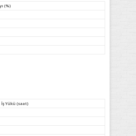
yı (%)
İş Yükü (saat)