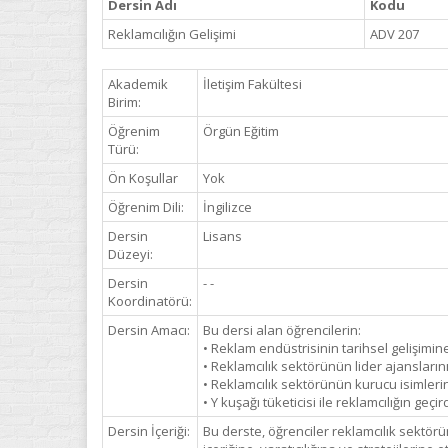
Dersin Adı
Kodu
Reklamcılığın Gelişimi
ADV 207
Akademik
İletişim Fakültesi
Birim:
Öğrenim
Örgün Eğitim
Türü:
Ön Koşullar
Yok
Öğrenim Dili:
İngilizce
Dersin
Lisans
Düzeyi:
Dersin
- -
Koordinatörü:
Dersin Amacı:
Bu dersi alan öğrencilerin:
• Reklam endüstrisinin tarihsel gelişimin
• Reklamcılık sektörünün lider ajansların
• Reklamcılık sektörünün kurucu isimlerine
• Y kuşağı tüketicisi ile reklamcılığın geç
Dersin İçeriği:
Bu derste, öğrenciler reklamcılık sektörün