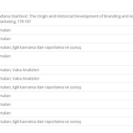
lađana Starčević. The Origin and Historical Development of Branding and Adve
arketing, 179-197
maları
maları
aları, ilgili kavrama dair raporlama ve sunuş
maları
aları, Vaka Analizleri
aları, Vaka Analizleri
aları, ilgili kavrama dair raporlama ve sunuş
maları
maları
maları
aları, ilgili kavrama dair raporlama ve sunuş