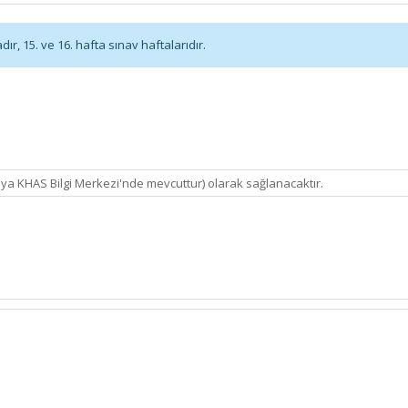
r, 15. ve 16. hafta sınav haftalarıdır.
eya KHAS Bilgi Merkezi'nde mevcuttur) olarak sağlanacaktır.