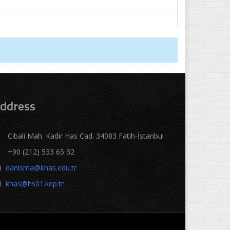
ddress
Cibali Mah. Kadir Has Cad. 34083 Fatih-İstanbul
+90 (212) 533 65 32
danisma@khas.edu.tr
khas@hs01.kep.tr