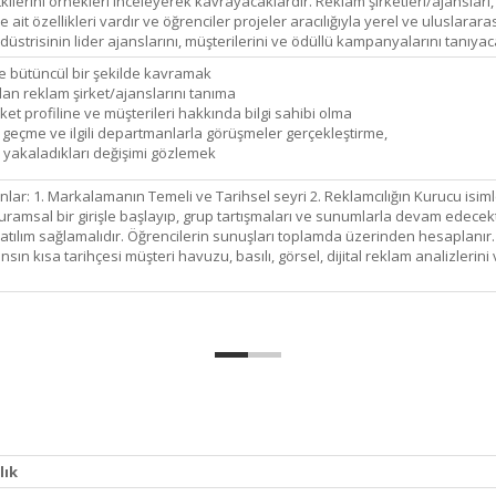
ne etkilerini örnekleri inceleyerek kavrayacaklardır. Reklam şirketleri/ajans
ait özellikleri vardır ve öğrenciler projeler aracılığıyla yerel ve uluslarar
üstrisinin lider ajanslarını, müşterilerini ve ödüllü kampanyalarını tanıyac
le bütüncül bir şekilde kavramak
lan reklam şirket/ajanslarını tanıma
et profiline ve müşterileri hakkında bilgi sahibi olma
a geçme ve ilgili departmanlarla görüşmeler gerçekleştirme,
e yakaladıkları değişimi gözlemek
ar: 1. Markalamanın Temeli ve Tarihsel seyri 2. Reklamcılığın Kurucu isimle
uramsal bir girişle başlayıp, grup tartışmaları ve sunumlarla devam edece
lım sağlamalıdır. Öğrencilerin sunuşları toplamda üzerinden hesaplanır. De
nsın kısa tarihçesi müşteri havuzu, basılı, görsel, dijital reklam analizlerini 
lık