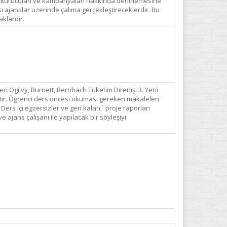
ları, kurucuları ve kampanyaları hakkında derinlemesine
ası ajanslar üzerinde çalıma gerçekleştireceklerdir. Bu
aklardır.
ri Ogilvy, Burnett, Bernbach Tüketim Direnişi 3. Yeni
ktir. Öğrenci ders öncesi okuması gereken makaleleri
rs içi egzersizler ve geri kalan ` proje raporları
ve ajans çalışanı ile yapılacak bir söyleşiyi