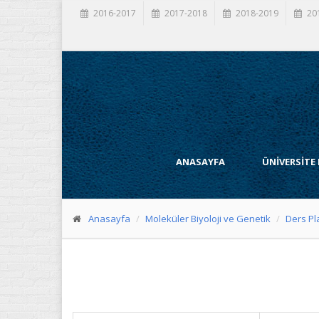
2016-2017
2017-2018
2018-2019
20
ANASAYFA
ÜNİVERSİTE
Anasayfa
Moleküler Biyoloji ve Genetik
Ders Pl