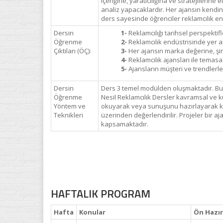
içeriğine, yaratıcılığına ve stratejileri
analiz yapacaklardır. Her ajansın kendine 
ders sayesinde öğrenciler reklamcılık end
Dersin
1-
Reklamcılığı tarihsel perspektif
Öğrenme
2-
Reklamcılık endüstrisinde yer a
Çıktıları (ÖÇ):
3-
Her ajansın marka değerine, şirk
4-
Reklamcılık ajansları ile temas
5-
Ajansların müşteri ve trendlerl
Dersin
Ders 3 temel modülden oluşmaktadır. Bunl
Öğrenme
Nesil Reklamcılık Dersler kavramsal ve k
Yöntem ve
okuyarak veya sunuşunu hazırlayarak katı
Teknikleri
üzerinden değerlendirilir. Projeler bir aja
kapsamaktadır.
HAFTALIK PROGRAM
Hafta
Konular
Ön Hazır