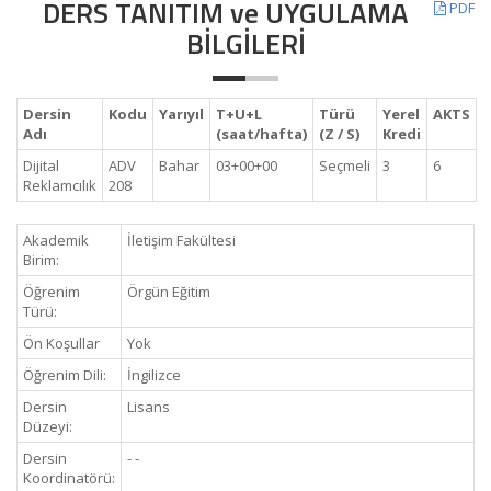
DERS TANITIM ve UYGULAMA
PDF
BİLGİLERİ
Dersin
Kodu
Yarıyıl
T+U+L
Türü
Yerel
AKTS
Adı
(saat/hafta)
(Z / S)
Kredi
Dijital
ADV
Bahar
03+00+00
Seçmeli
3
6
Reklamcılık
208
Akademik
İletişim Fakültesi
Birim:
Öğrenim
Örgün Eğitim
Türü:
Ön Koşullar
Yok
Öğrenim Dili:
İngilizce
Dersin
Lisans
Düzeyi:
Dersin
- -
Koordinatörü: