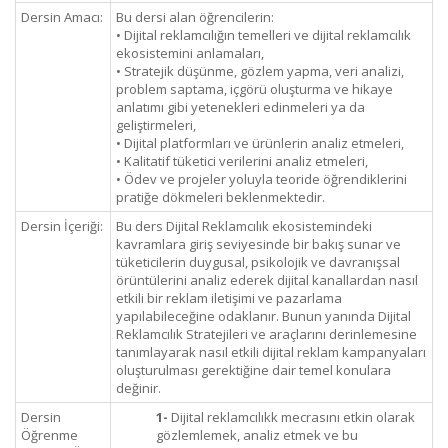
Dersin Amacı:
Bu dersi alan öğrencilerin:
• Dijital reklamcılığın temelleri ve dijital reklamcılık
ekosistemini anlamaları,
• Stratejik düşünme, gözlem yapma, veri analizi,
problem saptama, içgörü oluşturma ve hikaye
anlatımı gibi yetenekleri edinmeleri ya da
geliştirmeleri,
• Dijital platformları ve ürünlerin analiz etmeleri,
• Kalitatif tüketici verilerini analiz etmeleri,
• Ödev ve projeler yoluyla teoride öğrendiklerini
pratiğe dökmeleri beklenmektedir.
Dersin İçeriği:
Bu ders Dijital Reklamcılık ekosistemindeki
kavramlara giriş seviyesinde bir bakış sunar ve
tüketicilerin duygusal, psikolojik ve davranışsal
örüntülerini analiz ederek dijital kanallardan nasıl
etkili bir reklam iletişimi ve pazarlama
yapılabileceğine odaklanır. Bunun yanında Dijital
Reklamcılık Stratejileri ve araçlarını derinlemesine
tanımlayarak nasıl etkili dijital reklam kampanyaları
oluşturulması gerektiğine dair temel konulara
değinir.
Dersin
1-
Dijital reklamcılıkk mecrasını etkin olarak
Öğrenme
gözlemlemek, analiz etmek ve bu