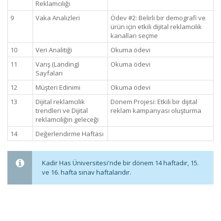
Reklamcılığı
9
Vaka Analizleri
Ödev #2: Belirli bir demografi ve
ürün için etkili dijital reklamcılık
kanalları seçme
10
Veri Analitiği
Okuma ödevi
11
Varış (Landing)
Okuma ödevi
Sayfaları
12
Müşteri Edinimi
Okuma ödevi
13
Dijital reklamcılık
Dönem Projesi: Etkili bir dijital
trendleri ve Dijital
reklam kampanyası oluşturma
reklamcılığın geleceği
14
Değerlendirme Haftası
Kadir Has Üniversitesi'nde bir dönem 14 haftadır, 15.
ve 16. hafta sınav haftalarıdır.