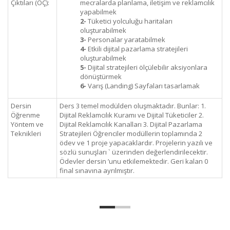
Çıktıları (ÖÇ):
mecralarda planlama, iletişim ve reklamcılık
yapabilmek
2-
Tüketici yolculuğu haritaları
oluşturabilmek
3-
Personalar yaratabilmek
4-
Etkili dijital pazarlama stratejileri
oluşturabilmek
5-
Dijital stratejileri ölçülebilir aksiyonlara
dönüştürmek
6-
Varış (Landing) Sayfaları tasarlamak
Dersin
Ders 3 temel modülden oluşmaktadır. Bunlar: 1.
Öğrenme
Dijital Reklamcılık Kuramı ve Dijital Tüketiciler 2.
Yöntem ve
Dijital Reklamcılık Kanalları 3. Dijital Pazarlama
Teknikleri
Stratejileri Öğrenciler modüllerin toplamında 2
ödev ve 1 proje yapacaklardır. Projelerin yazılı ve
sözlü sunuşları ` üzerinden değerlendirilecektir.
Ödevler dersin ’unu etkilemektedir. Geri kalan 0
final sınavına ayrılmıştır.