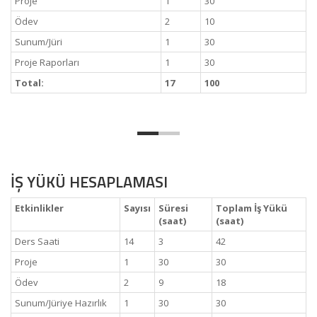
Proje
1
30
Ödev
2
10
Sunum/Jüri
1
30
Proje Raporları
1
30
Total:
17
100
İŞ YÜKÜ HESAPLAMASI
Etkinlikler
Sayısı
Süresi
Toplam İş Yükü
(saat)
(saat)
Ders Saati
14
3
42
Proje
1
30
30
Ödev
2
9
18
Sunum/Jüriye Hazırlık
1
30
30