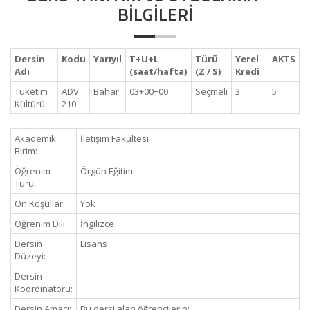
BİLGİLERİ
Dersin
Kodu
Yarıyıl
T+U+L
Türü
Yerel
AKTS
Adı
(saat/hafta)
(Z / S)
Kredi
Tüketim
ADV
Bahar
03+00+00
Seçmeli
3
5
Kültürü
210
Akademik
İletişim Fakültesi
Birim:
Öğrenim
Örgün Eğitim
Türü:
Ön Koşullar
Yok
Öğrenim Dili:
İngilizce
Dersin
Lisans
Düzeyi:
Dersin
- -
Koordinatörü:
Dersin Amacı:
Bu dersi alan öğrencilerin: