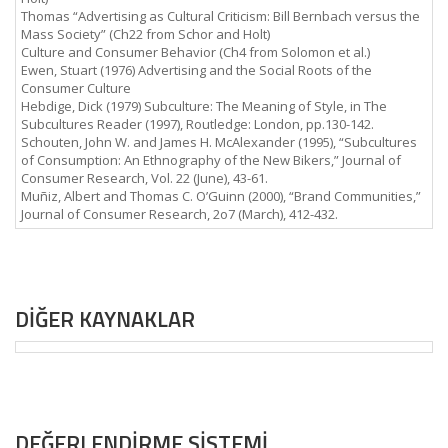
Thomas “Advertising as Cultural Criticism: Bill Bernbach versus the
Mass Society” (Ch22 from Schor and Holt)
Culture and Consumer Behavior (Ch4 from Solomon et al.)
Ewen, Stuart (1976) Advertising and the Social Roots of the
Consumer Culture
Hebdige, Dick (1979) Subculture: The Meaning of Style, in The
Subcultures Reader (1997), Routledge: London, pp.130-142.
Schouten, John W. and James H. McAlexander (1995), “Subcultures
of Consumption: An Ethnography of the New Bikers,” Journal of
Consumer Research, Vol. 22 (June), 43-61.
Muñiz, Albert and Thomas C. O’Guinn (2000), “Brand Communities,”
Journal of Consumer Research, 2o7 (March), 412-432.
DİĞER KAYNAKLAR
DEĞERLENDİRME SİSTEMİ