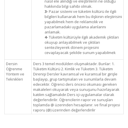
nasıl ele alındığı ve eleştirilerin ne olduğu
hakkında bilgi sahibi olmak.
3-
Pazar sistemi ve tüketim kültürü ile ilgili
bilgileri kullanarak hem bu ilişkinin eleştirisini
yapabilmek hem de reklamcılık ve
pazarlamadaki uygulama alanlarını
anlamak.
4-
Tüketim kültürüyle ilgili akademik çıktıları
okuyup anlayabilmek ve çıktıları
sentezleyerek dönem projesini
cevaplayacak şekilde sunum yapabilmek
Dersin
Ders 3 temel modülden oluşmaktadır. Bunlar: 1.
Öğrenme
Tüketim Kültürü 2. Kimlik ve Tüketim 3. Tüketim
Yöntem ve
Direnişi Dersler kavramsal ve kuramsal bir girişle
Teknikleri
başlayıp, grup tartışmaları ve sunumlarla devam
edecektir. Öğrenci ders öncesi okuması gereken
makaleleri okuyarak veya sunuşunu hazırlayarak
katılım sağlamalıdır.Ders içi uygulamalar olarak
değerlendirilir. Öğrencilerin rapor ve sunuşları
toplamda @ üzerinden hesaplanır. ve final projesi
raporu (@) üzerinden değerlendirilir