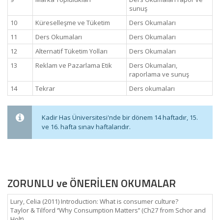
sunuş
10
Küreselleşme ve Tüketim
Ders Okumaları
11
Ders Okumaları
Ders Okumaları
12
Alternatif Tüketim Yolları
Ders Okumaları
13
Reklam ve Pazarlama Etik
Ders Okumaları,
raporlama ve sunuş
14
Tekrar
Ders okumaları
Kadir Has Üniversitesi'nde bir dönem 14 haftadır, 15.
ve 16. hafta sınav haftalarıdır.
ZORUNLU ve ÖNERİLEN OKUMALAR
Lury, Celia (2011) Introduction: What is consumer culture?
Taylor & Tilford ‘’Why Consumption Matters’’ (Ch27 from Schor and
Holt)