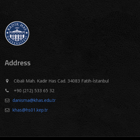
Address
Cibali Mah. Kadir Has Cad. 34083 Fatih-İstanbul
+90 (212) 533 65 32
danisma@khas.edu.tr
khas@hs01.kep.tr