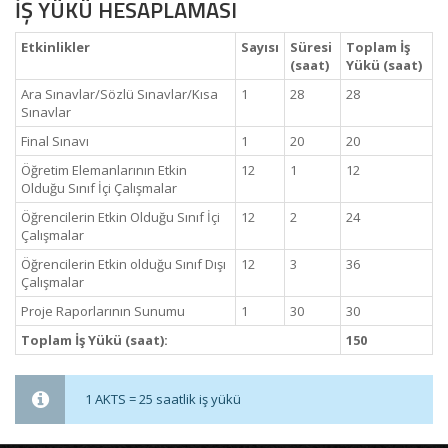
İŞ YÜKÜ HESAPLAMASI
Etkinlikler
Sayısı
Süresi
Toplam İş
(saat)
Yükü (saat)
Ara Sınavlar/Sözlü Sınavlar/Kısa
1
28
28
Sınavlar
Final Sınavı
1
20
20
Öğretim Elemanlarının Etkin
12
1
12
Olduğu Sınıf İçi Çalışmalar
Öğrencilerin Etkin Olduğu Sınıf İçi
12
2
24
Çalışmalar
Öğrencilerin Etkin olduğu Sınıf Dışı
12
3
36
Çalışmalar
Proje Raporlarının Sunumu
1
30
30
Toplam İş Yükü (saat):
150
1 AKTS = 25 saatlik iş yükü