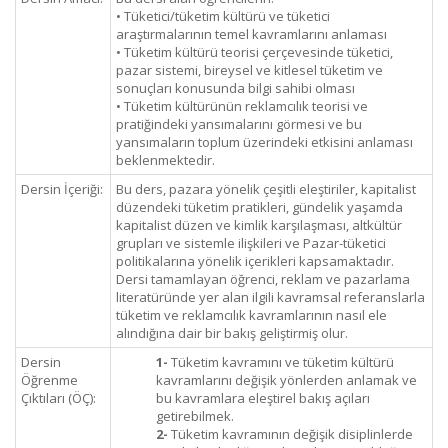
• Tüketici/tüketim kültürü ve tüketici
araştırmalarının temel kavramlarını anlaması
• Tüketim kültürü teorisi çerçevesinde tüketici,
pazar sistemi, bireysel ve kitlesel tüketim ve
sonuçları konusunda bilgi sahibi olması
• Tüketim kültürünün reklamcılık teorisi ve
pratiğindeki yansımalarını görmesi ve bu
yansımaların toplum üzerindeki etkisini anlaması
beklenmektedir.
Dersin İçeriği:
Bu ders, pazara yönelik çeşitli eleştiriler, kapitalist
düzendeki tüketim pratikleri, gündelik yaşamda
kapitalist düzen ve kimlik karşılaşması, altkültür
grupları ve sistemle ilişkileri ve Pazar-tüketici
politikalarına yönelik içerikleri kapsamaktadır.
Dersi tamamlayan öğrenci, reklam ve pazarlama
literatüründe yer alan ilgili kavramsal referanslarla
tüketim ve reklamcılık kavramlarının nasıl ele
alındığına dair bir bakış geliştirmiş olur.
Dersin
1-
Tüketim kavramını ve tüketim kültürü
Öğrenme
kavramlarını değişik yönlerden anlamak ve
Çıktıları (ÖÇ):
bu kavramlara eleştirel bakış açıları
getirebilmek.
2-
Tüketim kavramının değişik disiplinlerde