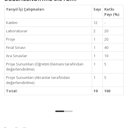
Yarıyıl İçi Çalışmaları
Sayı
Katkı
Payı (%)
Katılım
12
-
Laboratuvar
2
20
Proje
1
20
Final Sınavı
1
40
Ara Sınavlar
1
10
Proje Sunumları (Öğretim Elemanı tarafından
1
5
değerlendirilme)
Proje Sunumları (Akranlar tarafından
1
5
değerlendirilme)
Total:
19
100