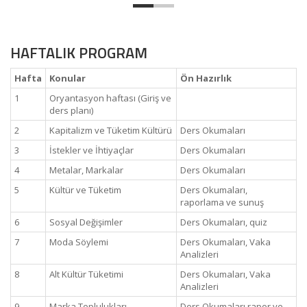
HAFTALIK PROGRAM
Hafta
Konular
Ön Hazırlık
1
Oryantasyon haftası (Giriş ve
ders planı)
2
Kapitalizm ve Tüketim Kültürü
Ders Okumaları
3
İstekler ve İhtiyaçlar
Ders Okumaları
4
Metalar, Markalar
Ders Okumaları
5
Kültür ve Tüketim
Ders Okumaları,
raporlama ve sunuş
6
Sosyal Değişimler
Ders Okumaları, quiz
7
Moda Söylemi
Ders Okumaları, Vaka
Analizleri
8
Alt Kültür Tüketimi
Ders Okumaları, Vaka
Analizleri
9
Marka Toplulukları
Ders Okumaları rapor ve