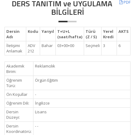
DERS TANITIM ve UYGULAMA
PDF
BİLGİLERİ
Dersin
Kodu
Yarıyıl
T+U+L
Türü
Yerel
AKTS
Adı
(saat/hafta)
(Z / S)
Kredi
İletişimi
ADV
Bahar
03+00+00
Seçmeli
3
6
Anlamak
212
Akademik
Reklamcılık
Birim:
Öğrenim
Örgün Eğitim
Türü:
Ön Koşullar
-
Öğrenim Dili:
İngilizce
Dersin
Lisans
Düzeyi:
Dersin
- -
Koordinatörü: