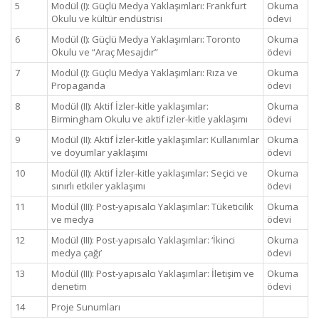
5
Modül (I): Güçlü Medya Yaklaşımları: Frankfurt
Okuma
Okulu ve kültür endüstrisi
ödevi
6
Modül (I): Güçlü Medya Yaklaşımları: Toronto
Okuma
Okulu ve “Araç Mesajdır”
ödevi
7
Modül (I): Güçlü Medya Yaklaşımları: Rıza ve
Okuma
Propaganda
ödevi
8
Modül (II): Aktif İzler-kitle yaklaşımlar:
Okuma
Birmingham Okulu ve aktif izler-kitle yaklaşımı
ödevi
9
Modül (II): Aktif İzler-kitle yaklaşımlar: Kullanımlar
Okuma
ve doyumlar yaklaşımı
ödevi
10
Modül (II): Aktif İzler-kitle yaklaşımlar: Seçici ve
Okuma
sınırlı etkiler yaklaşımı
ödevi
11
Modül (III): Post-yapısalcı Yaklaşımlar: Tüketicilik
Okuma
ve medya
ödevi
12
Modül (III): Post-yapısalcı Yaklaşımlar: ‘İkinci
Okuma
medya çağı’
ödevi
13
Modül (III): Post-yapısalcı Yaklaşımlar: İletişim ve
Okuma
denetim
ödevi
14
Proje Sunumları