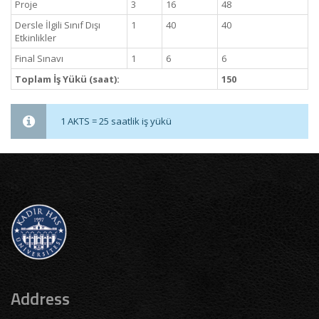
Proje
3
16
48
Dersle İlgili Sınıf Dışı
1
40
40
Etkinlikler
Final Sınavı
1
6
6
Toplam İş Yükü (saat):
150
1 AKTS = 25 saatlik iş yükü
Address