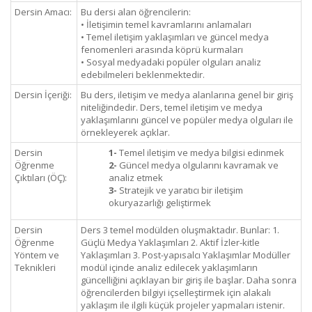
Dersin Amacı:
Bu dersi alan öğrencilerin:
• İletişimin temel kavramlarını anlamaları
• Temel iletişim yaklaşımları ve güncel medya
fenomenleri arasında köprü kurmaları
• Sosyal medyadaki popüler olguları analiz
edebilmeleri beklenmektedir.
Dersin İçeriği:
Bu ders, iletişim ve medya alanlarına genel bir giriş
niteliğindedir. Ders, temel iletişim ve medya
yaklaşımlarını güncel ve popüler medya olguları ile
örnekleyerek açıklar.
Dersin
1-
Temel iletişim ve medya bilgisi edinmek
Öğrenme
2-
Güncel medya olgularını kavramak ve
Çıktıları (ÖÇ):
analiz etmek
3-
Stratejik ve yaratıcı bir iletişim
okuryazarlığı geliştirmek
Dersin
Ders 3 temel modülden oluşmaktadır. Bunlar: 1.
Öğrenme
Güçlü Medya Yaklaşımları 2. Aktif İzler-kitle
Yöntem ve
Yaklaşımları 3. Post-yapısalcı Yaklaşımlar Modüller
Teknikleri
modül içinde analiz edilecek yaklaşımların
güncelliğini açıklayan bir giriş ile başlar. Daha sonra
öğrencilerden bilgiyi içselleştirmek için alakalı
yaklaşım ile ilgili küçük projeler yapmaları istenir.