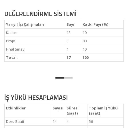
DEĞERLENDİRME SİSTEMİ
Yarıyıl İçi Çalışmaları
Sayı
Katkı Payı (%)
Katılım
13
10
Proje
3
80
Final Sınavı
1
10
Total:
17
100
İŞ YÜKÜ HESAPLAMASI
Etkinlikler
Sayısı
Süresi
Toplam İş Yükü
(saat)
(saat)
Ders Saati
14
4
56