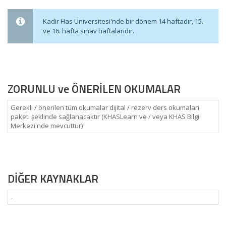
Kadir Has Üniversitesi'nde bir dönem 14 haftadır, 15.
ve 16. hafta sınav haftalarıdır.
ZORUNLU ve ÖNERİLEN OKUMALAR
Gerekli / önerilen tüm okumalar dijital / rezerv ders okumalari
paketi şeklinde sağlanacaktır (KHASLearn ve / veya KHAS Bilgi
Merkezi'nde mevcuttur)
DİĞER KAYNAKLAR
-