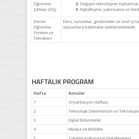
Öğrenme
2-
Değişen teknolojinin toplumsal, 
Çıktıları (ÖÇ):
3-
Dijitalleşme, yakınsama ve medy
Dersin
Ders; sunumlar, gösterimler ve sınıf içi t
Öğrenme
oturumlara katılmaları beklenmektedir.
Yöntem ve
Teknikleri
HAFTALIK PROGRAM
Hafta
Konular
1
Oryantasyon Haftası
2
Teknolojik Determinizm ve Teknolojini
3
Dijital Bölünmeler
4
Medya ve Mobilite
5
Tüketim Kültürünün Dijitalleşmesi