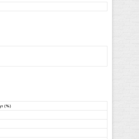
yı (%)