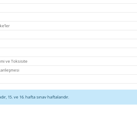
ke’ler
emi ve Toksisite
arileşmesi
r, 15. ve 16. hafta sınav haftalarıdır.