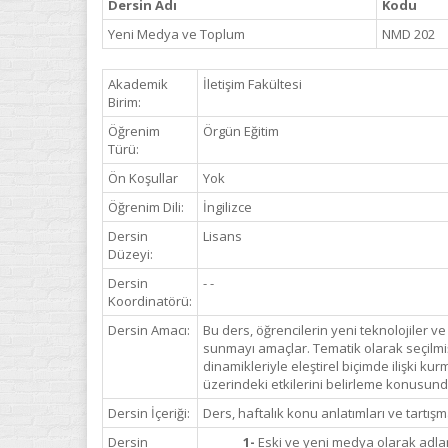
Dersin Adı
Kodu
Yeni Medya ve Toplum
NMD 202
Akademik
İletişim Fakültesi
Birim:
Öğrenim
Örgün Eğitim
Türü:
Ön Koşullar
Yok
Öğrenim Dili:
İngilizce
Dersin
Lisans
Düzeyi:
Dersin
- -
Koordinatörü:
Dersin Amacı:
Bu ders, öğrencilerin yeni teknolojiler 
sunmayı amaçlar. Tematik olarak seçilmiş 
dinamikleriyle eleştirel biçimde ilişki ku
üzerindeki etkilerini belirleme konusunda 
Dersin İçeriği:
Ders, haftalık konu anlatımları ve tartış
Dersin
1-
Eski ve yeni medya olarak adland