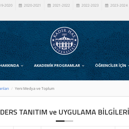
19-2020
2020-2021
2021-2022
2022-2023
2023-2024
 HAKKINDA
AKADEMİK PROGRAMLAR
ÖĞRENCİLER İÇİN
anları
Yeni Medya ve Toplum
DERS TANITIM ve UYGULAMA BİLGİLER