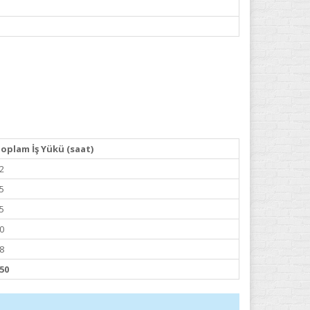
oplam İş Yükü (saat)
2
5
5
0
8
50