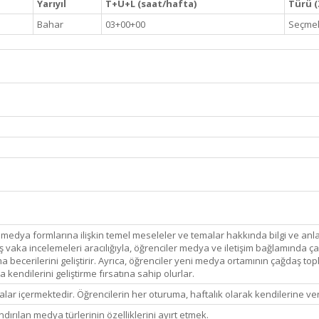
Yarıyıl
T+U+L (saat/hafta)
Türü (Z
Bahar
03+00+00
Seçmel
ve medya formlarına ilişkin temel meseleler ve temalar hakkında bilgi ve a
vaka incelemeleri aracılığıyla, öğrenciler medya ve iletişim bağlamında çağ
rma becerilerini geliştirir. Ayrıca, öğrenciler yeni medya ortamının çağdaş t
kendilerini geliştirme fırsatına sahip olurlar.
malar içermektedir. Öğrencilerin her oturuma, haftalık olarak kendilerine v
ırılan medya türlerinin özelliklerini ayırt etmek.