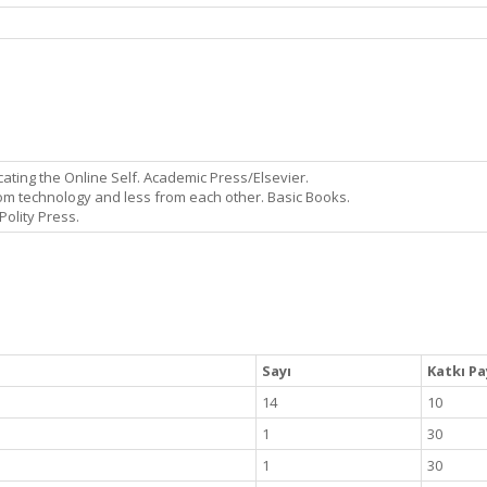
icating the Online Self. Academic Press/Elsevier.
rom technology and less from each other. Basic Books.
 Polity Press.
Sayı
Katkı Pa
14
10
1
30
1
30