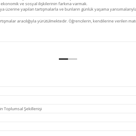
ekonomik ve sosyal ilişkilerinin farkına varmak.
a üzerine yapılan tartışmalarla ve bunların günlük yaşama yansımalarıyla 
artışmalar aracılığıyla yürütülmektedir. Öğrencilerin, kendilerine verilen ma
n Toplumsal Şekillenişi