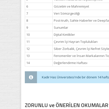
6
Gözetim ve Mahremiyet
7
Veri Sömürgeciliği
8
Post-truth, Sahte Haberler ve Deepfa
9
Sunumlar
10
Dijital Kimlikler
11
Çevrim İçi Hayran Toplulukları
12
Siber Zorbalık, Çevrim İçi Nefret Söyl
13
Fenomenler ve İnsan Markalarının Tic
14
Değerlendirme Haftası
Kadir Has Üniversitesi'nde bir dönem 14 haftadı
ZORUNLU ve ÖNERİLEN OKUMALAR