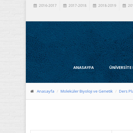
2016-2017
2017-2018
2018-2019
20
ANASAYFA
ÜNİVERSİTE
Anasayfa
Moleküler Biyoloji ve Genetik
Ders Pl