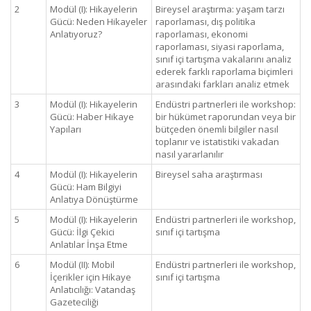
2
Modül (I): Hikayelerin
Bireysel araştırma: yaşam tarzı
Gücü: Neden Hikayeler
raporlaması, dış politika
Anlatıyoruz?
raporlaması, ekonomi
raporlaması, siyasi raporlama,
sınıf içi tartışma vakalarını analiz
ederek farklı raporlama biçimleri
arasındaki farkları analiz etmek
3
Modül (I): Hikayelerin
Endüstri partnerleri ile workshop:
Gücü: Haber Hikaye
bir hükümet raporundan veya bir
Yapıları
bütçeden önemli bilgiler nasıl
toplanır ve istatistiki vakadan
nasıl yararlanılır
4
Modül (I): Hikayelerin
Bireysel saha araştırması
Gücü: Ham Bilgiyi
Anlatıya Dönüştürme
5
Modül (I): Hikayelerin
Endüstri partnerleri ile workshop,
Gücü: İlgi Çekici
sınıf içi tartışma
Anlatılar İnşa Etme
6
Modül (II): Mobil
Endüstri partnerleri ile workshop,
İçerikler için Hikaye
sınıf içi tartışma
Anlatıcılığı: Vatandaş
Gazeteciliği