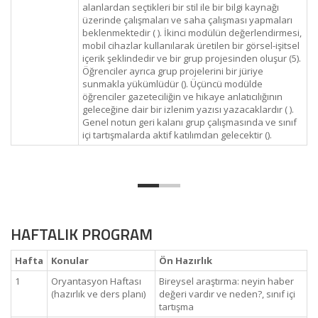
alanlardan seçtikleri bir stil ile bir bilgi kaynağı
üzerinde çalışmaları ve saha çalışması yapmaları
beklenmektedir ( ). İkinci modülün değerlendirmesi,
mobil cihazlar kullanılarak üretilen bir görsel-işitsel
içerik şeklindedir ve bir grup projesinden oluşur (5).
Öğrenciler ayrıca grup projelerini bir jüriye
sunmakla yükümlüdür (). Üçüncü modülde
öğrenciler gazeteciliğin ve hikaye anlatıcılığının
geleceğine dair bir izlenim yazısı yazacaklardır ( ).
Genel notun geri kalanı grup çalışmasında ve sınıf
içi tartışmalarda aktif katılımdan gelecektir ().
HAFTALIK PROGRAM
Hafta
Konular
Ön Hazırlık
1
Oryantasyon Haftası
Bireysel araştırma: neyin haber
(hazırlık ve ders planı)
değeri vardır ve neden?, sınıf içi
tartışma