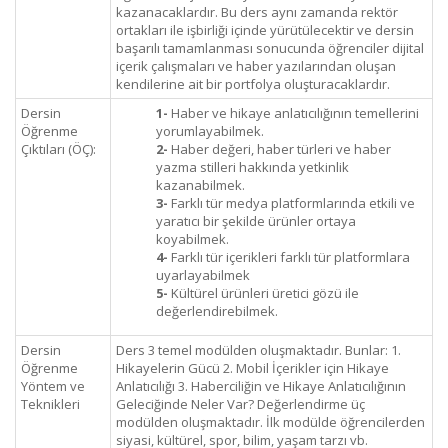
kazanacaklardır. Bu ders aynı zamanda rektör
ortakları ile işbirliği içinde yürütülecektir ve dersin
başarılı tamamlanması sonucunda öğrenciler dijital
içerik çalışmaları ve haber yazılarından oluşan
kendilerine ait bir portfolya oluşturacaklardır.
Dersin
1-
Haber ve hikaye anlatıcılığının temellerini
Öğrenme
yorumlayabilmek.
Çıktıları (ÖÇ):
2-
Haber değeri, haber türleri ve haber
yazma stilleri hakkında yetkinlik
kazanabilmek.
3-
Farklı tür medya platformlarında etkili ve
yaratıcı bir şekilde ürünler ortaya
koyabilmek.
4-
Farklı tür içerikleri farklı tür platformlara
uyarlayabilmek
5-
Kültürel ürünleri üretici gözü ile
değerlendirebilmek.
Dersin
Ders 3 temel modülden oluşmaktadır. Bunlar: 1.
Öğrenme
Hikayelerin Gücü 2. Mobil İçerikler için Hikaye
Yöntem ve
Anlatıcılığı 3. Haberciliğin ve Hikaye Anlatıcılığının
Teknikleri
Geleciğinde Neler Var? Değerlendirme üç
modülden oluşmaktadır. İlk modülde öğrencilerden
siyasi, kültürel, spor, bilim, yaşam tarzı vb.