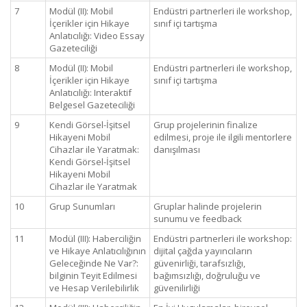
7
Modül (II): Mobil
Endüstri partnerleri ile workshop,
İçerikler için Hikaye
sınıf içi tartışma
Anlatıcılığı: Video Essay
Gazeteciliği
8
Modül (II): Mobil
Endüstri partnerleri ile workshop,
İçerikler için Hikaye
sınıf içi tartışma
Anlatıcılığı: Interaktif
Belgesel Gazeteciliği
9
Kendi Görsel-İşitsel
Grup projelerinin finalize
Hikayeni Mobil
edilmesi, proje ile ilgili mentorlere
Cihazlar ile Yaratmak:
danışılması
Kendi Görsel-İşitsel
Hikayeni Mobil
Cihazlar ile Yaratmak
10
Grup Sunumları
Gruplar halinde projelerin
sunumu ve feedback
11
Modül (III): Haberciliğin
Endüstri partnerleri ile workshop:
ve Hikaye Anlatıcılığının
dijital çağda yayıncıların
Geleceğinde Ne Var?:
güvenirliği, tarafsızlığı,
bilginin Teyit Edilmesi
bağımsızlığı, doğruluğu ve
ve Hesap Verilebilirlik
güvenilirliği