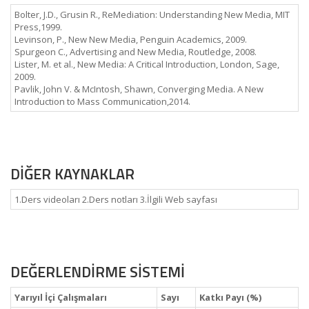
Bolter, J.D., Grusin R., ReMediation: Understanding New Media, MIT
Press,1999.
Levinson, P., New New Media, Penguin Academics, 2009.
Spurgeon C., Advertising and New Media, Routledge, 2008.
Lister, M. et al., New Media: A Critical Introduction, London, Sage,
2009.
Pavlik, John V. & McIntosh, Shawn, Converging Media. A New
Introduction to Mass Communication,2014.
DİĞER KAYNAKLAR
1.Ders videoları 2.Ders notları 3.İlgili Web sayfası
DEĞERLENDİRME SİSTEMİ
Yarıyıl İçi Çalışmaları
Sayı
Katkı Payı (%)