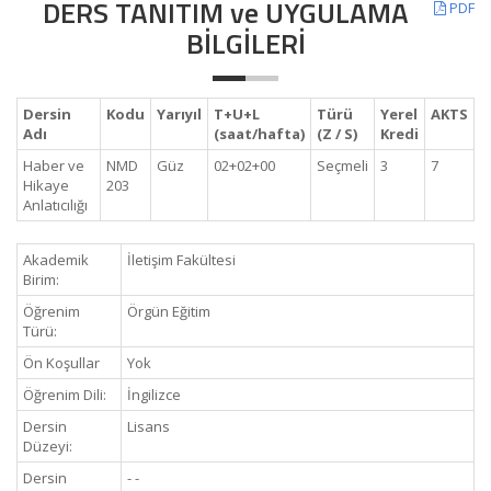
DERS TANITIM ve UYGULAMA
PDF
BİLGİLERİ
Dersin
Kodu
Yarıyıl
T+U+L
Türü
Yerel
AKTS
Adı
(saat/hafta)
(Z / S)
Kredi
Haber ve
NMD
Güz
02+02+00
Seçmeli
3
7
Hikaye
203
Anlatıcılığı
Akademik
İletişim Fakültesi
Birim:
Öğrenim
Örgün Eğitim
Türü:
Ön Koşullar
Yok
Öğrenim Dili:
İngilizce
Dersin
Lisans
Düzeyi:
Dersin
- -