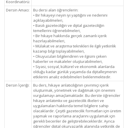
Koordinatörü:
Dersin Amacı:
Bu dersi alan öğrencilerin:
• Bir hikayeyi neyin iyi yaptığını ve nedenini
açıklayabilmeleri,
• Basılı gazeteciliğin ve dijital gazeteciliğin
temellerini öğrenebilmeleri,
• Bir hikaye hakkında gerçek zamanlı içerik
hazırlayabilmeleri,
• Mülakat ve araştırma teknikleri ile ilgili yetkinlik
kazanıp bilgi toplayabilmeleri,
• Okuyucuları bilgilendiren ve ilgisini çeken
haberler ve makaleler oluşturabilmeleri,
• Siyasi, sosyal, kültürel ve ekonomik alanlarda
olduğu kadar günlük yaşamda da dijitalleşmenin
etkilerini analiz edebilmeleri beklenmektedir.
Dersin İçeriği:
Bu ders, hikaye anlatıcılığının çevrimiçi içerik
oluşturmak, yönetmek ve dağıtmak için önemini
vurgulamayı amaçlamaktadır. Bu derste öğrenciler
hikaye anlatımkıı ve gazetecilik ilkeleri ve
uygulamaları hakkında temel bilgilere sahip
olacaklardır. Çeşitli gazetecilik formatları için üretim
yapmak ve raporlama araçlarını uygulamak için
gerekli beceriler de geliştirebileceklerdir. Ayrıca
öğrenciler dijital okuryazarlık alanında yetkinlik de