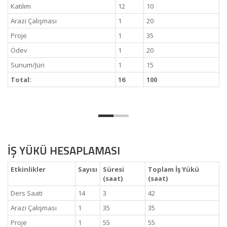
Katılım
12
10
Arazi Çalışması
1
20
Proje
1
35
Ödev
1
20
Sunum/Jüri
1
15
Total:
16
100
İŞ YÜKÜ HESAPLAMASI
Etkinlikler
Sayısı
Süresi
Toplam İş Yükü
(saat)
(saat)
Ders Saati
14
3
42
Arazi Çalışması
1
35
35
Proje
1
55
55