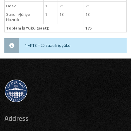
Ödev
1
25
25
Sunum/Jüriye
1
18
18
Hazırlık
Toplam İş Yükü (saat):
175
1 AKTS = 25 saatlik iş yükü
Address