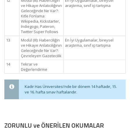
12
Modül (III): Haberciliğin
En İyi Uygulamalar, bireysel
ve Hikaye Anlatıcılığının
araştırma, sınıf içi tartışma
Geleceğinde Ne Var?:
Kitle Fonlama:
Wikipedia, Kickstarter,
Indiegogo, Pateron,
Twitter Super Follows
13
Modül (III): Haberciliğin
En İyi Uygulamalar, bireysel
ve Hikaye Anlatıcılığının
araştırma, sınıf içi tartışma
Geleceğinde Ne Var?:
Çevreleyen Gazetecilik
14
Tekrar ve
Değerlendirme
Kadir Has Üniversitesi'nde bir dönem 14 haftadır, 15.
ve 16. hafta sınav haftalarıdır.
ZORUNLU ve ÖNERİLEN OKUMALAR