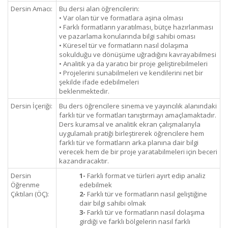
Dersin Amacı:
Bu dersi alan öğrencilerin:
• Var olan tür ve formatlara aşina olması
• Farklı formatların yaratılması, bütçe hazırlanması
ve pazarlama konularında bilgi sahibi oması
• Küresel tür ve formatların nasıl dolaşıma
sokulduğu ve dönüşüme uğradığını kavrayabilmesi
• Analitik ya da yaratıcı bir proje geliştirebilmeleri
• Projelerini sunabilmeleri ve kendilerini net bir
şekilde ifade edebilmeleri
beklenmektedir.
Dersin İçeriği:
Bu ders öğrencilere sinema ve yayıncılık alanındaki
farklı tür ve formatları tanıştırmayı amaçlamaktadır.
Ders kuramsal ve analitik ekran çalışmalarıyla
uygulamalı pratiği birleştirerek öğrencilere hem
farklı tür ve formatların arka planına dair bilgi
verecek hem de bir proje yaratabilmeleri için beceri
kazandıracaktır.
Dersin
1-
Farklı format ve türleri ayırt edip analiz
Öğrenme
edebilmek
Çıktıları (ÖÇ):
2-
Farklı tür ve formatların nasıl geliştiğine
dair bilgi sahibi olmak
3-
Farklı tür ve formatların nasıl dolaşıma
girdiği ve farklı bölgelerin nasıl farklı