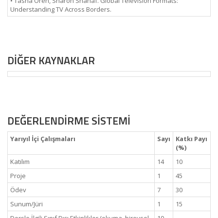
• Tasha Oren, Sharon Shahaf. Global Television Formats:
Understanding TV Across Borders.
DİĞER KAYNAKLAR
DEĞERLENDİRME SİSTEMİ
Yarıyıl İçi Çalışmaları
Sayı
Katkı Payı
(%)
Katılım
14
10
Proje
1
45
Ödev
7
30
Sunum/Jüri
1
15