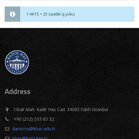
1 AKTS = 25 saatlik iş yükü
Address
Cibali Mah. Kadir Has Cad. 34083 Fatih-İstanbul
+90 (212) 533 65 32
danisma@khas.edu.tr
khas@hs01.kep.tr