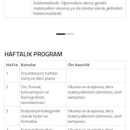
beklemektedir. Öğrencilerin derse gerekli
materyalleri okumuş ya da izlemiş olarak gelmeleri
beklenmektedir.
HAFTALIK PROGRAM
Hafta
Konular
Ön Hazırlık
1
Oryantasyon haftası
(Giriş ve ders planı)
2
Tür, format,
Okuma ve araştırma, ders
konvansiyon ve
materyallerinin izlenmesi, sınıf
ikonografinin
tartışması
tanımlanması
3
Endüstriyel kategoriler
Okuma ve araştırma, ders
olarak türler ve
materyallerinin izlenmesi, sınıf
formatlar
tartışması
4
Küresel formatlar,
Okuma ve araştırma, ders