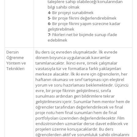
taleplere sahip olabileceği konularından
bilgi sahibi olmak
4-
Bir projeyi sunabilmek
5-
Bir proje fikrini değerlendirebilmek
6-
Bir proje fikrini yapım sürecine kadar
geliştirebilmek
7-
Fikirleri net bir biçimde sunup ifade
edebilmek
Dersin
Bu ders üç evreden oluşmaktadır. İlk evrede
Öğrenme
dönem boyunca uygulanacak kavramlar
Yöntem ve
tanımlanacaktır. İkinci evre, örnek çalışmalar
Teknikleri
vasıtasıyla tür ve formatlara farklı yaklaşımları
merkeze alacaktır. İlk iki evre için öğrencilerin, her
haftanın okuması ve sınıf tartışması için eleştirel
yorum ve soru hazırlaması beklemektedir. Üçüncü
evre, bir proje fikrinin geliştirilmesi, sınıfa
sunulması ardından geri bildirimlere tekrar
geliştirilmesini içerir. Sunumlar hem mentor hem de
öğrenciler tarafından değerlendirilecek ve final
proje notu hem final sunumları hem de final
portfolyoları üzerinden değerlendirilecektir. Film
endüstrisinden uzmanlar derse davet edilecek ve
projeleri üzerine konuşacaklardır. Bu ders
öğrencilerden aktif ve sorumluluk sahibi olmalarını