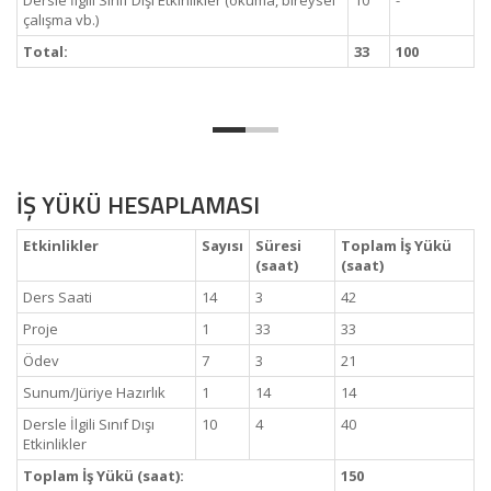
Dersle İlgili Sınıf Dışı Etkinlikler (okuma, bireysel
10
-
çalışma vb.)
Total:
33
100
İŞ YÜKÜ HESAPLAMASI
Etkinlikler
Sayısı
Süresi
Toplam İş Yükü
(saat)
(saat)
Ders Saati
14
3
42
Proje
1
33
33
Ödev
7
3
21
Sunum/Jüriye Hazırlık
1
14
14
Dersle İlgili Sınıf Dışı
10
4
40
Etkinlikler
Toplam İş Yükü (saat):
150