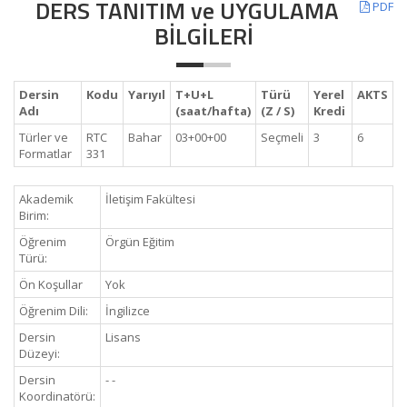
DERS TANITIM ve UYGULAMA
PDF
BİLGİLERİ
Dersin
Kodu
Yarıyıl
T+U+L
Türü
Yerel
AKTS
Adı
(saat/hafta)
(Z / S)
Kredi
Türler ve
RTC
Bahar
03+00+00
Seçmeli
3
6
Formatlar
331
Akademik
İletişim Fakültesi
Birim:
Öğrenim
Örgün Eğitim
Türü:
Ön Koşullar
Yok
Öğrenim Dili:
İngilizce
Dersin
Lisans
Düzeyi:
Dersin
- -
Koordinatörü: