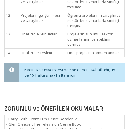
ve tartışılması
sektörden uzmanlarla sınıf içi
tartışma
12
Projelerin geliştirilmesi
Öğrenci projelerinin tartışılması,
ve tartışılması
sektörden uzmanlarla sınıf içi
tartışma
13
Final Proje Sunumları
Projelerin sunumu, sektör
uzmanlarının geri bildirim
vermesi
14
Final Proje Teslimi
Final projesinin tamamlanması
Kadir Has Üniversitesi'nde bir dönem 14 haftadır, 15.
ve 16. hafta sınav haftalarıdır.
ZORUNLU ve ÖNERİLEN OKUMALAR
• Barry Keith Grant, Film Genre Reader IV
• Glen Creeber, The Television Genre Book