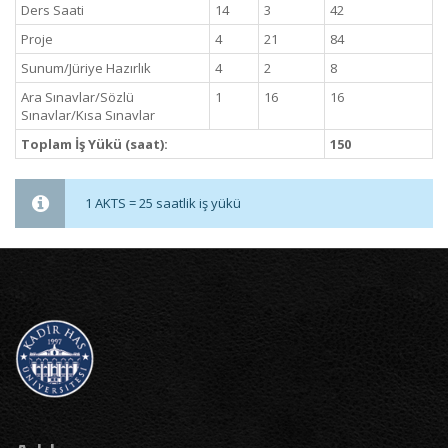
Ders Saati
14
3
42
Proje
4
21
84
Sunum/Jüriye Hazırlık
4
2
8
Ara Sınavlar/Sözlü
1
16
16
Sınavlar/Kısa Sınavlar
Toplam İş Yükü (saat):
150
1 AKTS = 25 saatlik iş yükü