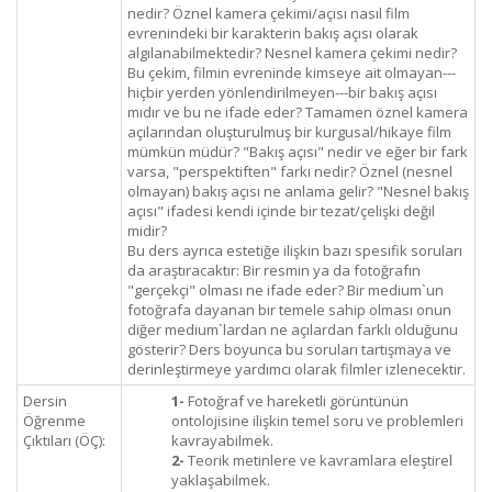
nedir? Öznel kamera çekimi/açısı nasıl film
evrenindeki bir karakterin bakış açısı olarak
algılanabilmektedir? Nesnel kamera çekimi nedir?
Bu çekim, filmin evreninde kimseye ait olmayan---
hiçbir yerden yönlendirilmeyen---bir bakış açısı
mıdır ve bu ne ifade eder? Tamamen öznel kamera
açılarından oluşturulmuş bir kurgusal/hikaye film
mümkün müdür? "Bakış açısı" nedir ve eğer bir fark
varsa, "perspektiften" farkı nedir? Öznel (nesnel
olmayan) bakış açısı ne anlama gelir? "Nesnel bakış
açısı" ifadesi kendi içinde bir tezat/çelişki değil
midir?
Bu ders ayrıca estetiğe ilişkin bazı spesifik soruları
da araştıracaktır: Bir resmin ya da fotoğrafın
"gerçekçi" olması ne ifade eder? Bir medium`un
fotoğrafa dayanan bir temele sahip olması onun
diğer medium`lardan ne açılardan farklı olduğunu
gösterir? Ders boyunca bu soruları tartışmaya ve
derinleştirmeye yardımcı olarak filmler izlenecektir.
Dersin
1-
Fotoğraf ve hareketli görüntünün
Öğrenme
ontolojisine ilişkin temel soru ve problemleri
Çıktıları (ÖÇ):
kavrayabilmek.
2-
Teorik metinlere ve kavramlara eleştirel
yaklaşabilmek.