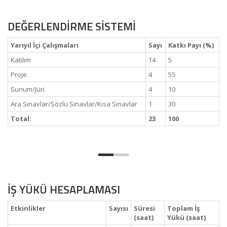
DEĞERLENDİRME SİSTEMİ
Yarıyıl İçi Çalışmaları
Sayı
Katkı Payı (%)
Katılım
14
5
Proje
4
55
Sunum/Jüri
4
10
Ara Sınavlar/Sözlü Sınavlar/Kısa Sınavlar
1
30
Total:
23
100
İŞ YÜKÜ HESAPLAMASI
Etkinlikler
Sayısı
Süresi
Toplam İş
(saat)
Yükü (saat)