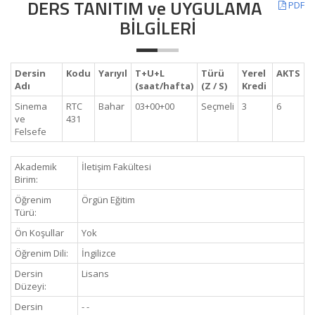
DERS TANITIM ve UYGULAMA
PDF
BİLGİLERİ
Dersin
Kodu
Yarıyıl
T+U+L
Türü
Yerel
AKTS
Adı
(saat/hafta)
(Z / S)
Kredi
Sinema
RTC
Bahar
03+00+00
Seçmeli
3
6
ve
431
Felsefe
Akademik
İletişim Fakültesi
Birim:
Öğrenim
Örgün Eğitim
Türü:
Ön Koşullar
Yok
Öğrenim Dili:
İngilizce
Dersin
Lisans
Düzeyi:
Dersin
- -