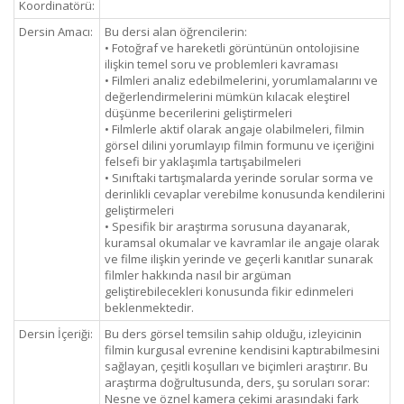
Koordinatörü:
Dersin Amacı:
Bu dersi alan öğrencilerin:
• Fotoğraf ve hareketli görüntünün ontolojisine
ilişkin temel soru ve problemleri kavraması
• Filmleri analiz edebilmelerini, yorumlamalarını ve
değerlendirmelerini mümkün kılacak eleştirel
düşünme becerilerini geliştirmeleri
• Filmlerle aktif olarak angaje olabilmeleri, filmin
görsel dilini yorumlayıp filmin formunu ve içeriğini
felsefi bir yaklaşımla tartışabilmeleri
• Sınıftaki tartışmalarda yerinde sorular sorma ve
derinlikli cevaplar verebilme konusunda kendilerini
geliştirmeleri
• Spesifik bir araştırma sorusuna dayanarak,
kuramsal okumalar ve kavramlar ile angaje olarak
ve filme ilişkin yerinde ve geçerli kanıtlar sunarak
filmler hakkında nasıl bir argüman
geliştirebilecekleri konusunda fikir edinmeleri
beklenmektedir.
Dersin İçeriği:
Bu ders görsel temsilin sahip olduğu, izleyicinin
filmin kurgusal evrenine kendisini kaptırabilmesini
sağlayan, çeşitli koşulları ve biçimleri araştırır. Bu
araştırma doğrultusunda, ders, şu soruları sorar:
Nesne ve öznel kamera çekimi arasındaki fark