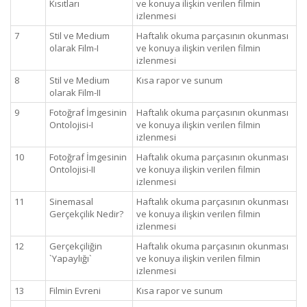
Kısıtları
ve konuya ilişkin verilen filmin
izlenmesi
7
Stil ve Medium
Haftalık okuma parçasının okunması
olarak Film-I
ve konuya ilişkin verilen filmin
izlenmesi
8
Stil ve Medium
Kısa rapor ve sunum
olarak Film-II
9
Fotoğraf İmgesinin
Haftalık okuma parçasının okunması
Ontolojisi-I
ve konuya ilişkin verilen filmin
izlenmesi
10
Fotoğraf İmgesinin
Haftalık okuma parçasının okunması
Ontolojisi-II
ve konuya ilişkin verilen filmin
izlenmesi
11
Sinemasal
Haftalık okuma parçasının okunması
Gerçekçilik Nedir?
ve konuya ilişkin verilen filmin
izlenmesi
12
Gerçekçiliğin
Haftalık okuma parçasının okunması
`Yapaylığı`
ve konuya ilişkin verilen filmin
izlenmesi
13
Filmin Evreni
Kısa rapor ve sunum