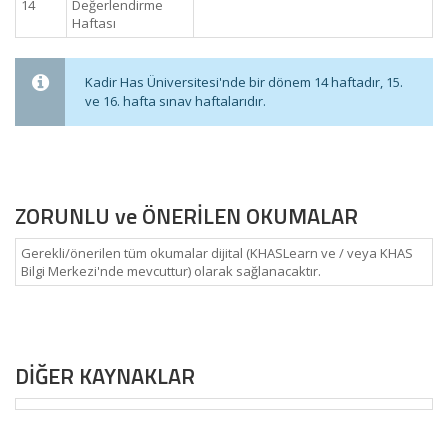
14
Değerlendirme
Haftası
Kadir Has Üniversitesi'nde bir dönem 14 haftadır, 15.
ve 16. hafta sınav haftalarıdır.
ZORUNLU ve ÖNERİLEN OKUMALAR
Gerekli/önerilen tüm okumalar dijital (KHASLearn ve / veya KHAS
Bilgi Merkezi'nde mevcuttur) olarak sağlanacaktır.
DİĞER KAYNAKLAR