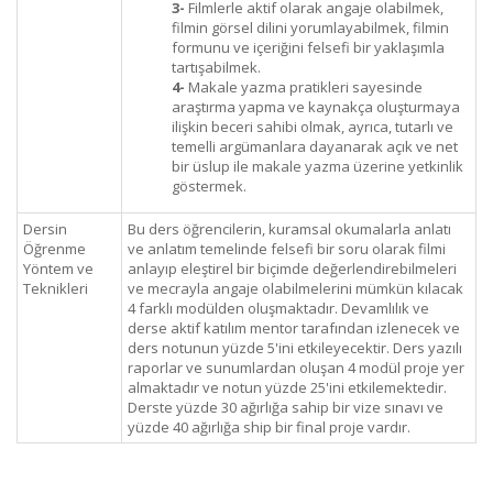
3-
Filmlerle aktif olarak angaje olabilmek,
filmin görsel dilini yorumlayabilmek, filmin
formunu ve içeriğini felsefi bir yaklaşımla
tartışabilmek.
4-
Makale yazma pratikleri sayesinde
araştırma yapma ve kaynakça oluşturmaya
ilişkin beceri sahibi olmak, ayrıca, tutarlı ve
temelli argümanlara dayanarak açık ve net
bir üslup ile makale yazma üzerine yetkinlik
göstermek.
Dersin
Bu ders öğrencilerin, kuramsal okumalarla anlatı
Öğrenme
ve anlatım temelinde felsefi bir soru olarak filmi
Yöntem ve
anlayıp eleştirel bir biçimde değerlendirebilmeleri
Teknikleri
ve mecrayla angaje olabilmelerini mümkün kılacak
4 farklı modülden oluşmaktadır. Devamlılık ve
derse aktif katılım mentor tarafından izlenecek ve
ders notunun yüzde 5'ini etkileyecektir. Ders yazılı
raporlar ve sunumlardan oluşan 4 modül proje yer
almaktadır ve notun yüzde 25'ini etkilemektedir.
Derste yüzde 30 ağırlığa sahip bir vize sınavı ve
yüzde 40 ağırlığa ship bir final proje vardır.