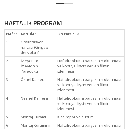
HAFTALIK PROGRAM
Hafta
Konular
Ön Hazırlık
1
Oryantasyon
haftası (Giriş ve
ders planı)
2
İzleyenin/
Haftalık okuma parçasının okunması
İzleyicinin
ve konuya ilişkin verilen filmin
Paradoxu
izlenmesi
3
Öznel Kamera
Haftalık okuma parçasının okunması
ve konuya ilişkin verilen filmin
izlenmesi
4
Nesnel Kamera
Haftalık okuma parçasının okunması
ve konuya ilişkin verilen filmin
izlenmesi
5
Montaj Kuramı
Kısa rapor ve sunum
6
Montaj Kuramının
Haftalık okuma parçasının okunması