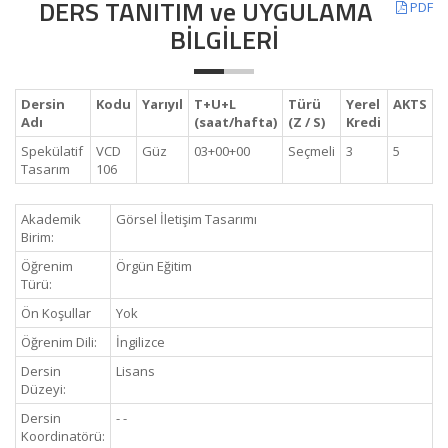
DERS TANITIM ve UYGULAMA
PDF
BİLGİLERİ
Dersin
Kodu
Yarıyıl
T+U+L
Türü
Yerel
AKTS
Adı
(saat/hafta)
(Z / S)
Kredi
Spekülatif
VCD
Güz
03+00+00
Seçmeli
3
5
Tasarım
106
Akademik
Görsel İletişim Tasarımı
Birim:
Öğrenim
Örgün Eğitim
Türü:
Ön Koşullar
Yok
Öğrenim Dili:
İngilizce
Dersin
Lisans
Düzeyi:
Dersin
- -
Koordinatörü: