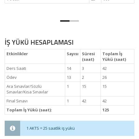
İŞ YÜKÜ HESAPLAMASI
Etkinlikler
Sayısı
Süresi
Toplam İş
(saat)
Yükü (saat)
Ders Saati
14
3
42
Ödev
13
2
26
Ara Sınavlar/Sözlü
1
15
15
Sınavlar/Kısa Sınavlar
Final Sınavı
1
42
42
Toplam İş Yükü (saat):
125
1 AKTS = 25 saatlik iş yükü