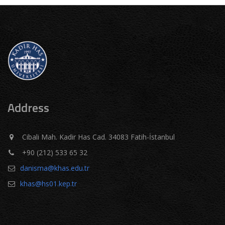
Address
Cibali Mah. Kadir Has Cad. 34083 Fatih-İstanbul
+90 (212) 533 65 32
danisma@khas.edu.tr
khas@hs01.kep.tr