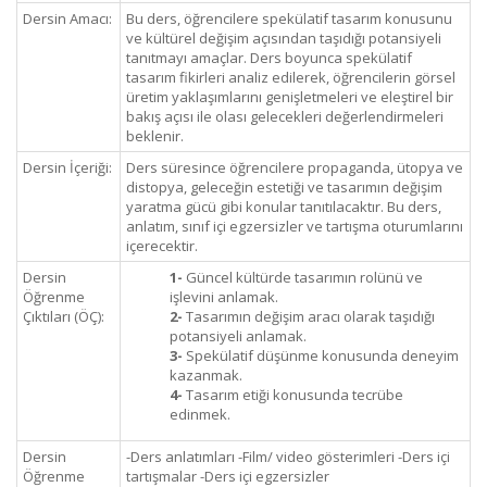
Dersin Amacı:
Bu ders, öğrencilere spekülatif tasarım konusunu
ve kültürel değişim açısından taşıdığı potansiyeli
tanıtmayı amaçlar. Ders boyunca spekülatif
tasarım fikirleri analiz edilerek, öğrencilerin görsel
üretim yaklaşımlarını genişletmeleri ve eleştirel bir
bakış açısı ile olası gelecekleri değerlendirmeleri
beklenir.
Dersin İçeriği:
Ders süresince öğrencilere propaganda, ütopya ve
distopya, geleceğin estetiği ve tasarımın değişim
yaratma gücü gibi konular tanıtılacaktır. Bu ders,
anlatım, sınıf içi egzersizler ve tartışma oturumlarını
içerecektir.
Dersin
1-
Güncel kültürde tasarımın rolünü ve
Öğrenme
işlevini anlamak.
Çıktıları (ÖÇ):
2-
Tasarımın değişim aracı olarak taşıdığı
potansiyeli anlamak.
3-
Spekülatif düşünme konusunda deneyim
kazanmak.
4-
Tasarım etiği konusunda tecrübe
edinmek.
Dersin
-Ders anlatımları -Film/ video gösterimleri -Ders içi
Öğrenme
tartışmalar -Ders içi egzersizler