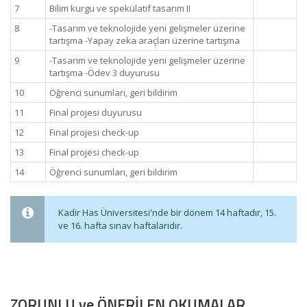
7
Bilim kurgu ve spekülatif tasarım II
8
-Tasarım ve teknolojide yeni gelişmeler üzerine
tartışma -Yapay zeka araçları üzerine tartışma
9
-Tasarım ve teknolojide yeni gelişmeler üzerine
tartışma -Ödev 3 duyurusu
10
Öğrenci sunumları, geri bildirim
11
Final projesi duyurusu
12
Final projesi check-up
13
Final projesi check-up
14
Öğrenci sunumları, geri bildirim
Kadir Has Üniversitesi'nde bir dönem 14 haftadır, 15.
ve 16. hafta sınav haftalarıdır.
ZORUNLU ve ÖNERİLEN OKUMALAR