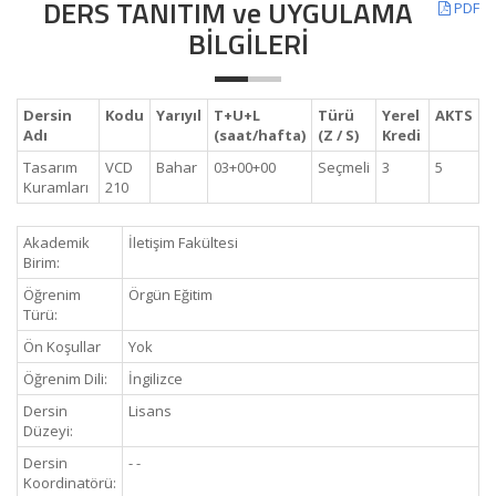
DERS TANITIM ve UYGULAMA
PDF
BİLGİLERİ
Dersin
Kodu
Yarıyıl
T+U+L
Türü
Yerel
AKTS
Adı
(saat/hafta)
(Z / S)
Kredi
Tasarım
VCD
Bahar
03+00+00
Seçmeli
3
5
Kuramları
210
Akademik
İletişim Fakültesi
Birim:
Öğrenim
Örgün Eğitim
Türü:
Ön Koşullar
Yok
Öğrenim Dili:
İngilizce
Dersin
Lisans
Düzeyi:
Dersin
- -
Koordinatörü: