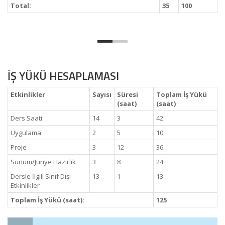
Total:
35
100
İŞ YÜKÜ HESAPLAMASI
Etkinlikler
Sayısı
Süresi
Toplam İş Yükü
(saat)
(saat)
Ders Saati
14
3
42
Uygulama
2
5
10
Proje
3
12
36
Sunum/Jüriye Hazırlık
3
8
24
Dersle İlgili Sınıf Dışı
13
1
13
Etkinlikler
Toplam İş Yükü (saat):
125