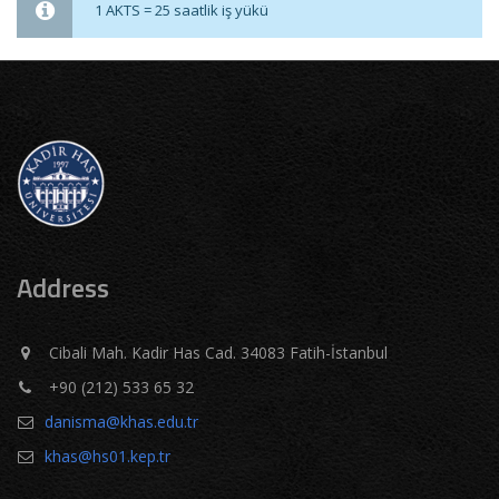
1 AKTS = 25 saatlik iş yükü
Address
Cibali Mah. Kadir Has Cad. 34083 Fatih-İstanbul
+90 (212) 533 65 32
danisma@khas.edu.tr
khas@hs01.kep.tr