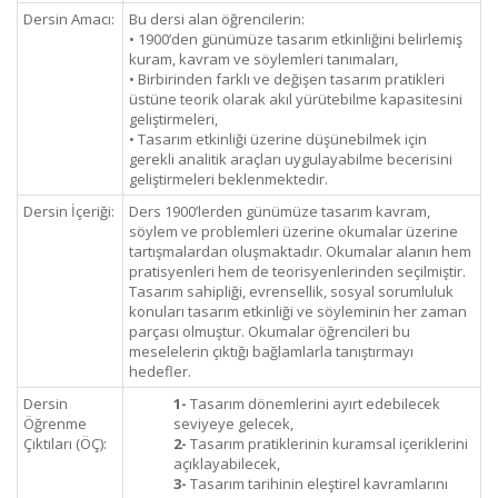
Dersin Amacı:
Bu dersi alan öğrencilerin:
• 1900’den günümüze tasarım etkinliğini belirlemiş
kuram, kavram ve söylemleri tanımaları,
• Birbirinden farklı ve değişen tasarım pratikleri
üstüne teorik olarak akıl yürütebilme kapasitesini
geliştirmeleri,
• Tasarım etkinliği üzerine düşünebilmek için
gerekli analitik araçları uygulayabilme becerisini
geliştirmeleri beklenmektedir.
Dersin İçeriği:
Ders 1900’lerden günümüze tasarım kavram,
söylem ve problemleri üzerine okumalar üzerine
tartışmalardan oluşmaktadır. Okumalar alanın hem
pratisyenleri hem de teorisyenlerinden seçilmiştir.
Tasarım sahipliği, evrensellik, sosyal sorumluluk
konuları tasarım etkinliği ve söyleminin her zaman
parçası olmuştur. Okumalar öğrencileri bu
meselelerin çıktığı bağlamlarla tanıştırmayı
hedefler.
Dersin
1-
Tasarım dönemlerini ayırt edebilecek
Öğrenme
seviyeye gelecek,
Çıktıları (ÖÇ):
2-
Tasarım pratiklerinin kuramsal içeriklerini
açıklayabilecek,
3-
Tasarım tarihinin eleştirel kavramlarını