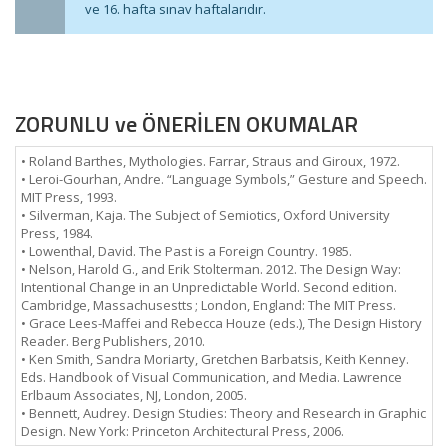
ve 16. hafta sınav haftalarıdır.
ZORUNLU ve ÖNERİLEN OKUMALAR
• Roland Barthes, Mythologies. Farrar, Straus and Giroux, 1972.
• Leroi-Gourhan, Andre. “Language Symbols,” Gesture and Speech.
MIT Press, 1993.
• Silverman, Kaja. The Subject of Semiotics, Oxford University
Press, 1984.
• Lowenthal, David. The Past is a Foreign Country. 1985.
• Nelson, Harold G., and Erik Stolterman. 2012. The Design Way:
Intentional Change in an Unpredictable World. Second edition.
Cambridge, Massachusestts ; London, England: The MIT Press.
• Grace Lees-Maffei and Rebecca Houze (eds.), The Design History
Reader. Berg Publishers, 2010.
• Ken Smith, Sandra Moriarty, Gretchen Barbatsis, Keith Kenney.
Eds. Handbook of Visual Communication, and Media. Lawrence
Erlbaum Associates, NJ, London, 2005.
• Bennett, Audrey. Design Studies: Theory and Research in Graphic
Design. New York: Princeton Architectural Press, 2006.