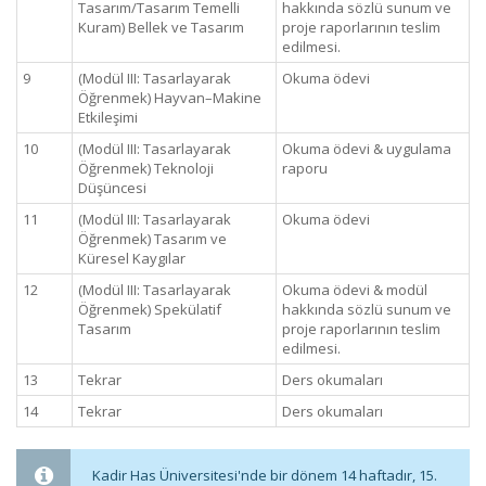
Tasarım/Tasarım Temelli
hakkında sözlü sunum ve
Kuram) Bellek ve Tasarım
proje raporlarının teslim
edilmesi.
9
(Modül III: Tasarlayarak
Okuma ödevi
Öğrenmek) Hayvan–Makine
Etkileşimi
10
(Modül III: Tasarlayarak
Okuma ödevi & uygulama
Öğrenmek) Teknoloji
raporu
Düşüncesi
11
(Modül III: Tasarlayarak
Okuma ödevi
Öğrenmek) Tasarım ve
Küresel Kaygılar
12
(Modül III: Tasarlayarak
Okuma ödevi & modül
Öğrenmek) Spekülatif
hakkında sözlü sunum ve
Tasarım
proje raporlarının teslim
edilmesi.
13
Tekrar
Ders okumaları
14
Tekrar
Ders okumaları
Kadir Has Üniversitesi'nde bir dönem 14 haftadır, 15.