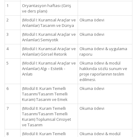
1
Oryantasyon haftası (Giriş
ve ders planı)
2
(Modül I: Kuramsal Araçlar ve
Okuma ödevi
Anlamlar) Tasarım ve Dünya
3
(Modül I: Kuramsal Araçlar ve
Okuma ödevi
Anlamlar) Semiyotik
4
(Modül I: Kuramsal Araçlar ve
Okuma ödevi & uygulama
Anlamlar) Görsel Retorik
raporu
5
(Modül I: Kuramsal Araçlar ve
Okuma ödevi & modül
Anlamlar) Algı – Estetik -
hakkında sözlü sunum ve
Anlatı
proje raporlarının teslim
edilmesi.
6
(Modül II: Kuram Temelli
Okuma ödevi
Tasarım/Tasarım Temelli
Kuram) Tasarım ve Emek
7
(Modül II: Kuram Temelli
Okuma ödevi
Tasarım/Tasarım Temelli
Kuram) Toplumsal Cinsiyet
ve Tasarım
8
(Modül II: Kuram Temelli
Okuma ödevi & modül