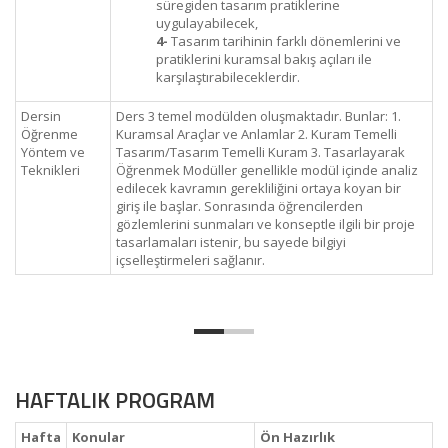
süregiden tasarım pratiklerine
uygulayabilecek,
4-
Tasarım tarihinin farklı dönemlerini ve
pratiklerini kuramsal bakış açıları ile
karşılaştırabileceklerdir.
Dersin
Ders 3 temel modülden oluşmaktadır. Bunlar: 1.
Öğrenme
Kuramsal Araçlar ve Anlamlar 2. Kuram Temelli
Yöntem ve
Tasarım/Tasarım Temelli Kuram 3. Tasarlayarak
Teknikleri
Öğrenmek Modüller genellikle modül içinde analiz
edilecek kavramın gerekliliğini ortaya koyan bir
giriş ile başlar. Sonrasında öğrencilerden
gözlemlerini sunmaları ve konseptle ilgili bir proje
tasarlamaları istenir, bu sayede bilgiyi
içselleştirmeleri sağlanır.
HAFTALIK PROGRAM
Hafta
Konular
Ön Hazırlık