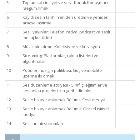
5
Toplumsal cinsiyet ve ses - Konuk Konuşmacı
(Begüm Irmak)
6
Kayıtlı sesin tarihi: Yeniden üretim ve yeniden
araçsallaştırma
7
Sesli yayınlar: Telefon, radyo, podcast ve sesli
mesaj kültürleri
8
Müzik biriktirme: Koleksiyon ve kürasyon
9
Streaming: Platformlar, çalma listeleri ve
algoritmalar
10
Popüler müziğin politikası: Göç ve mobilite
üzerine iki örnek
11
Ses düzenleme atölyesi - Sınıf içi eğitimler ve
ses anlatı projeleri için geribildirimler
12
Sesle hikaye anlatmak Bölüm I: Sesli medya
13
Sesle hikaye anlatmak Bölüm II: Görsel-işitisel
medya
14
Sesli anlatı sunumları