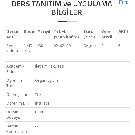
DERS TANITIM ve UYGULAMA
PDF
BİLGİLERİ
Dersin
Kodu
Yarıyıl
T+U+L
Türü
Yerel
AKTS
Adı
(saat/hafta)
(Z / S)
Kredi
Ses
NMD
Güz
02+02+00
Seçmeli
3
5
Kültürü
217
Akademik
İletişim Fakültesi
Birim:
Öğrenim
Örgün Eğitim
Türü:
Ön Koşullar
Yok
Öğrenim Dili:
İngilizce
Dersin
Lisans
Düzeyi:
Dersin
- -
Koordinatörü: