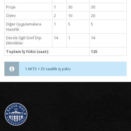
Proje
1
30
30
Ödev
2
10
20
Diğer Uygulamalara
1
5
5
Hazırlık
Dersle İlgili Sınıf Dışı
14
1
14
Etkinlikler
Toplam İş Yükü (saat):
125
1 AKTS = 25 saatlik iş yükü