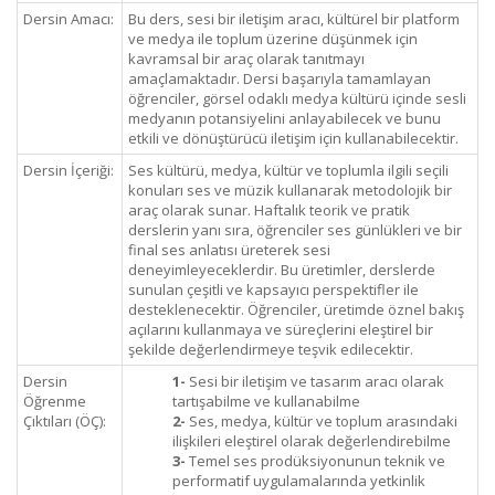
Dersin Amacı:
Bu ders, sesi bir iletişim aracı, kültürel bir platform
ve medya ile toplum üzerine düşünmek için
kavramsal bir araç olarak tanıtmayı
amaçlamaktadır. Dersi başarıyla tamamlayan
öğrenciler, görsel odaklı medya kültürü içinde sesli
medyanın potansiyelini anlayabilecek ve bunu
etkili ve dönüştürücü iletişim için kullanabilecektir.
Dersin İçeriği:
Ses kültürü, medya, kültür ve toplumla ilgili seçili
konuları ses ve müzik kullanarak metodolojik bir
araç olarak sunar. Haftalık teorik ve pratik
derslerin yanı sıra, öğrenciler ses günlükleri ve bir
final ses anlatısı üreterek sesi
deneyimleyeceklerdir. Bu üretimler, derslerde
sunulan çeşitli ve kapsayıcı perspektifler ile
desteklenecektir. Öğrenciler, üretimde öznel bakış
açılarını kullanmaya ve süreçlerini eleştirel bir
şekilde değerlendirmeye teşvik edilecektir.
Dersin
1-
Sesi bir iletişim ve tasarım aracı olarak
Öğrenme
tartışabilme ve kullanabilme
Çıktıları (ÖÇ):
2-
Ses, medya, kültür ve toplum arasındaki
ilişkileri eleştirel olarak değerlendirebilme
3-
Temel ses prodüksiyonunun teknik ve
performatif uygulamalarında yetkinlik