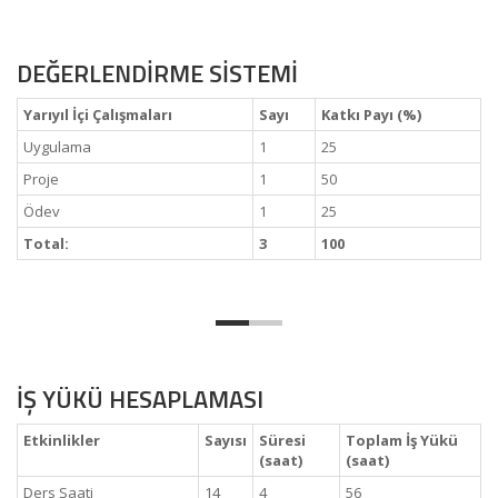
DEĞERLENDİRME SİSTEMİ
Yarıyıl İçi Çalışmaları
Sayı
Katkı Payı (%)
Uygulama
1
25
Proje
1
50
Ödev
1
25
Total:
3
100
İŞ YÜKÜ HESAPLAMASI
Etkinlikler
Sayısı
Süresi
Toplam İş Yükü
(saat)
(saat)
Ders Saati
14
4
56